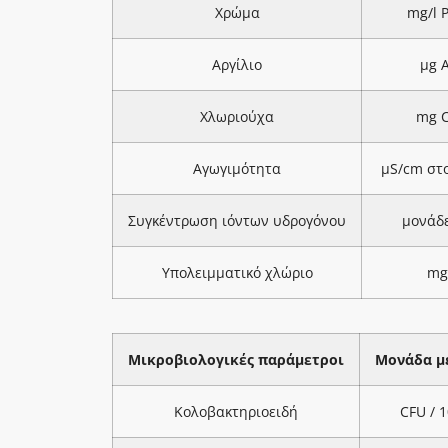
Χρώμα
mg/l 
Αργίλιο
μg A
Χλωριούχα
mg C
Αγωγιμότητα
μS/cm στ
Συγκέντρωση ιόντων υδρογόνου
μονάδ
Υπολειμματικό χλώριο
mg
Μικροβιολογικές παράμετροι
Μονάδα μ
Κολοβακτηριοειδή
CFU / 