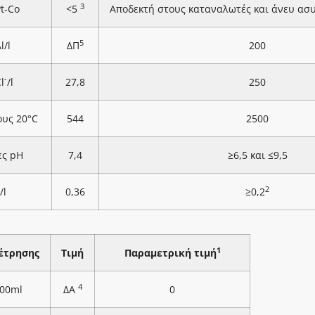
3
Pt-Co
<5
Αποδεκτή στους καταναλωτές και άνευ ασ
5
l/l
ΔΠ
200
-
l
/l
27,8
250
ους 20°C
544
2500
ες pH
7,4
≥6,5 και ≤9,5
2
/l
0,36
≥0,2
1
έτρησης
Τιμή
Παραμετρική τιμή
4
100ml
ΔΑ
0