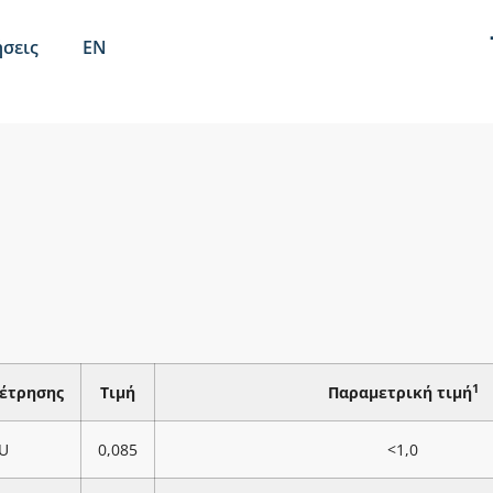
σεις
EN
1
έτρησης
Τιμή
Παραμετρική τιμή
U
0,085
<1,0