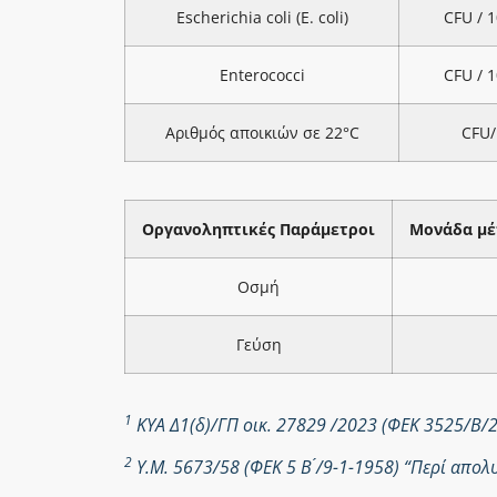
Escherichia coli (E. coli)
CFU / 
Enterococci
CFU / 
Αριθμός αποικιών σε 22°C
CFU/
Οργανοληπτικές Παράμετροι
Μονάδα μέ
Οσμή
Γεύση
1
ΚΥΑ Δ1(δ)/ΓΠ οικ. 27829 /2023 (ΦΕΚ 3525/Β/
2
Υ.Μ. 5673/58 (ΦΕΚ 5 Β ́/9-1-1958) “Περί απ