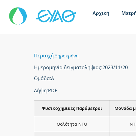
Αρχική
Μετρή
Περιοχή:
Ξηροκρήνη
Ημερομηνία δειγματοληψίας:
2023/11/20
Ομάδα:
Α
Λήψη:
PDF
Φυσικοχημικές Παράμετροι
Μονάδα μ
Θολότητα NTU
NT