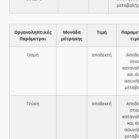
μεταβολή
Οργανοληπτικές
Μονάδα
Τιμή
Παραμε
Παράμετροι
μέτρησης
τιμ
Οσμή
αποδεκτή
Αποδε
στο
κατανα
και ά
ασυνή
μεταβ
Γεύση
αποδεκτή
Αποδε
στο
κατανα
και ά
ασυνή
μεταβ