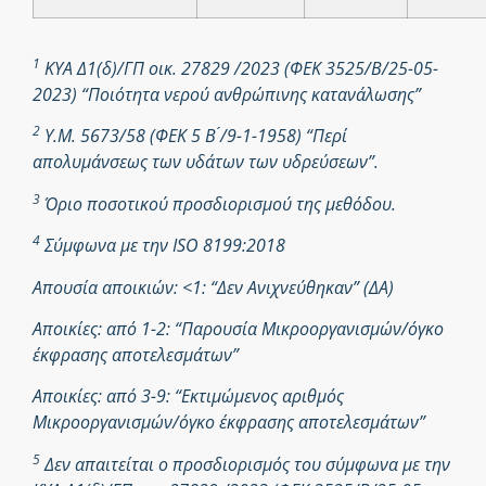
1
ΚΥΑ Δ1(δ)/ΓΠ οικ. 27829 /2023 (ΦΕΚ 3525/Β/25-05-
2023) “Ποιότητα νερού ανθρώπινης κατανάλωσης”
2
Υ.Μ. 5673/58 (ΦΕΚ 5 Β ́/9-1-1958) “Περί
απολυμάνσεως των υδάτων των υδρεύσεων”.
3
Όριο ποσοτικού προσδιορισμού της μεθόδου.
4
Σύμφωνα με την ISO 8199:2018
Απουσία αποικιών: <1: “Δεν Ανιχνεύθηκαν” (ΔΑ)
Αποικίες: από 1-2: “Παρουσία Μικροοργανισμών/όγκο
έκφρασης αποτελεσμάτων”
Αποικίες: από 3-9: “Εκτιμώμενος αριθμός
Μικροοργανισμών/όγκο έκφρασης αποτελεσμάτων”
5
Δεν απαιτείται ο προσδιορισμός του σύμφωνα με την