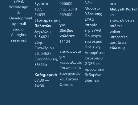
ΕΥΑΘ.
Νέα
Εγνατία
966600
στο
Webdesign
Μουσείο
127,
Φαξ. 2310
MyEyathPortal
&
Ύδρευσης
54635
969400
και
Development
ΕΥΑΘ
Εξυπηρέτηση
επωφεληθείτε
by
small
για
Ιστορία
Πελατών
από τις
studio
.
βλάβες
της ΕΥΑΘ
Αγγελάκη
online
All rights
καλέστε
Ποιότητα
6, 54621
υπηρεσίες
reserved
11124
του νερού
26ης
μας. Δείτε
Πολιτική
Οκτωβρίου
εδώ
πως.
Επικοινωνία
Απορρήτου
26, 54627
για
Ιστοτόπου
Θεσσαλονίκη,
καταναλωτές
GDPR και
Ελλάδα
Επικοινωνία
προσωπικά
Συνεργατών
Καθημερινά
δεδομένα
και Τρίτων
07:30 ―
Sitemap
Φορέων
14:00