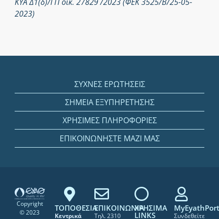
ΚΥΑ Δ1(δ)/ΓΠ οικ. 27829 /2023 (ΦΕΚ 3525/Β/25-05-
2023)
ΣΥΧΝΕΣ ΕΡΩΤΗΣΕΙΣ
ΣΗΜΕΙΑ ΕΞΥΠΗΡΕΤΗΣΗΣ
ΧΡΗΣΙΜΕΣ ΠΛΗΡΟΦΟΡΙΕΣ
ΕΠΙΚΟΙΝΩΝΗΣΤΕ ΜΑΖΙ ΜΑΣ
Copyright
ΤΟΠΟΘΕΣΙΑ
ΕΠΙΚΟΙΝΩΝΙΑ
ΧΡΗΣΙΜΑ
MyEyathPort
© 2023
LINKS
Κεντρικά
Τηλ. 2310
Συνδεθείτε