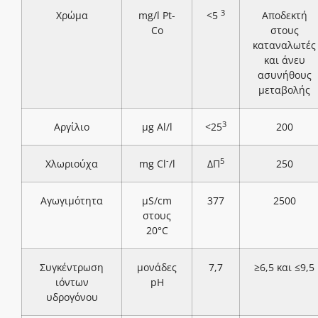
3
Χρώμα
mg/l Pt-
<5
Αποδεκτή
Co
στους
καταναλωτές
και άνευ
ασυνήθους
μεταβολής
3
Αργίλιο
μg Al/l
<25
200
-
5
Χλωριούχα
mg Cl
/l
ΔΠ
250
Αγωγιμότητα
μS/cm
377
2500
στους
20°C
Συγκέντρωση
μονάδες
7,7
≥6,5 και ≤9,5
ιόντων
pH
υδρογόνου