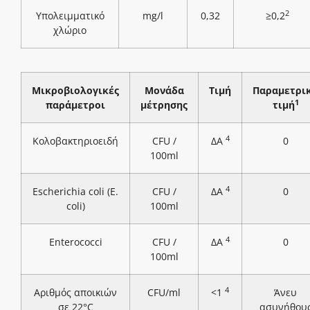
2
Υπολειμματικό
mg/l
0,32
≥0,2
χλώριο
Μικροβιολογικές
Μονάδα
Τιμή
Παραμετρι
1
παράμετροι
μέτρησης
τιμή
4
Κολοβακτηριοειδή
CFU /
ΔΑ
0
100ml
4
Escherichia coli (E.
CFU /
ΔΑ
0
coli)
100ml
4
Enterococci
CFU /
ΔΑ
0
100ml
4
Αριθμός αποικιών
CFU/ml
<1
Άνευ
σε 22°C
ασυνήθου