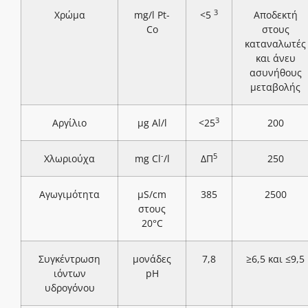
3
Χρώμα
mg/l Pt-
<5
Αποδεκτή
Co
στους
καταναλωτές
και άνευ
ασυνήθους
μεταβολής
3
Αργίλιο
μg Al/l
<25
200
-
5
Χλωριούχα
mg Cl
/l
ΔΠ
250
Αγωγιμότητα
μS/cm
385
2500
στους
20°C
Συγκέντρωση
μονάδες
7,8
≥6,5 και ≤9,5
ιόντων
pH
υδρογόνου