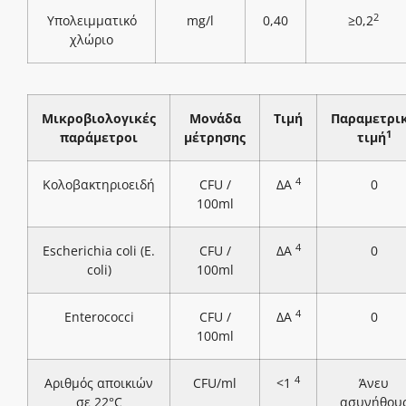
2
Υπολειμματικό
mg/l
0,40
≥0,2
χλώριο
Μικροβιολογικές
Μονάδα
Τιμή
Παραμετρι
1
παράμετροι
μέτρησης
τιμή
4
Κολοβακτηριοειδή
CFU /
ΔΑ
0
100ml
4
Escherichia coli (E.
CFU /
ΔΑ
0
coli)
100ml
4
Enterococci
CFU /
ΔΑ
0
100ml
4
Αριθμός αποικιών
CFU/ml
<1
Άνευ
σε 22°C
ασυνήθου