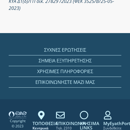
ΚΥΑ Δ1(δ)/ΓΠ οικ. 27829 /2023 (ΦΕΚ 3525/Β/25-05-
2023)
ΣΥΧΝΕΣ ΕΡΩΤΗΣΕΙΣ
ΣΗΜΕΙΑ ΕΞΥΠΗΡΕΤΗΣΗΣ
ΧΡΗΣΙΜΕΣ ΠΛΗΡΟΦΟΡΙΕΣ
ΕΠΙΚΟΙΝΩΝΗΣΤΕ ΜΑΖΙ ΜΑΣ
Copyright
ΤΟΠΟΘΕΣΙΑ
ΕΠΙΚΟΙΝΩΝΙΑ
ΧΡΗΣΙΜΑ
MyEyathPort
© 2023
LINKS
Κεντρικά
Τηλ. 2310
Συνδεθείτε