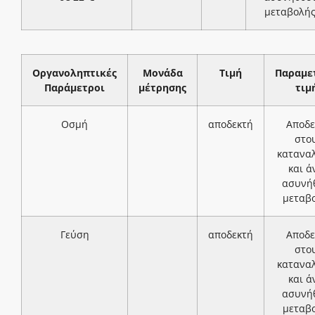
μεταβολή
Οργανοληπτικές
Μονάδα
Τιμή
Παραμε
Παράμετροι
μέτρησης
τιμ
Οσμή
αποδεκτή
Αποδε
στο
κατανα
και ά
ασυνή
μεταβ
Γεύση
αποδεκτή
Αποδε
στο
κατανα
και ά
ασυνή
μεταβ