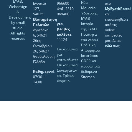
ΕΥΑΘ.
Νέα
Εγνατία
966600
στο
Webdesign
Μουσείο
127,
Φαξ. 2310
MyEyathPortal
&
Ύδρευσης
54635
969400
και
Development
ΕΥΑΘ
Εξυπηρέτηση
επωφεληθείτε
by
small
για
Ιστορία
Πελατών
από τις
studio
.
βλάβες
της ΕΥΑΘ
Αγγελάκη
online
All rights
καλέστε
Ποιότητα
6, 54621
υπηρεσίες
reserved
11124
του νερού
26ης
μας. Δείτε
Πολιτική
Οκτωβρίου
εδώ
πως.
Επικοινωνία
Απορρήτου
26, 54627
για
Ιστοτόπου
Θεσσαλονίκη,
καταναλωτές
GDPR και
Ελλάδα
Επικοινωνία
προσωπικά
Συνεργατών
Καθημερινά
δεδομένα
και Τρίτων
07:30 ―
Sitemap
Φορέων
14:00