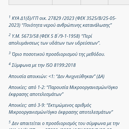
1
ΚΥΑ Δ1(δ)/ΓΠ οικ. 27829 /2023 (ΦΕΚ 3525/Β/25-05-
2023) “Ποιότητα νερού ανθρώπινης κατανάλωσης”
2
Υ.Μ. 5673/58 (ΦΕΚ 5 Β ́/9-1-1958) “Περί
απολυμάνσεως των υδάτων των υδρεύσεων”.
3
Όριο ποσοτικού προσδιορισμού της μεθόδου.
4
Σύμφωνα με την ISO 8199:2018
Απουσία αποικιών: <1: “Δεν Ανιχνεύθηκαν” (ΔΑ)
Αποικίες: από 1-2: “Παρουσία Μικροοργανισμών/όγκο
έκφρασης αποτελεσμάτων”
Αποικίες: από 3-9: “Εκτιμώμενος αριθμός
Μικροοργανισμών/όγκο έκφρασης αποτελεσμάτων”
5
Δεν απαιτείται ο προσδιορισμός του σύμφωνα με την