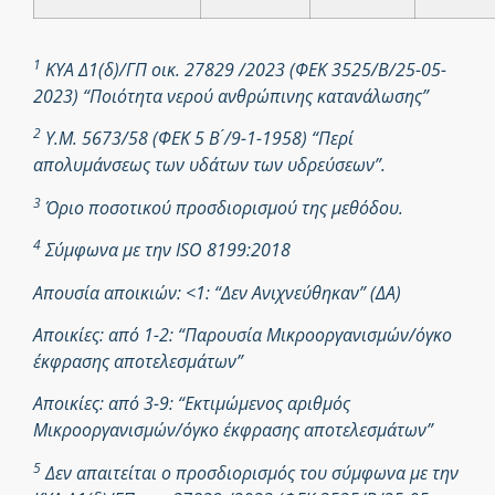
1
ΚΥΑ Δ1(δ)/ΓΠ οικ. 27829 /2023 (ΦΕΚ 3525/Β/25-05-
2023) “Ποιότητα νερού ανθρώπινης κατανάλωσης”
2
Υ.Μ. 5673/58 (ΦΕΚ 5 Β ́/9-1-1958) “Περί
απολυμάνσεως των υδάτων των υδρεύσεων”.
3
Όριο ποσοτικού προσδιορισμού της μεθόδου.
4
Σύμφωνα με την ISO 8199:2018
Απουσία αποικιών: <1: “Δεν Ανιχνεύθηκαν” (ΔΑ)
Αποικίες: από 1-2: “Παρουσία Μικροοργανισμών/όγκο
έκφρασης αποτελεσμάτων”
Αποικίες: από 3-9: “Εκτιμώμενος αριθμός
Μικροοργανισμών/όγκο έκφρασης αποτελεσμάτων”
5
Δεν απαιτείται ο προσδιορισμός του σύμφωνα με την