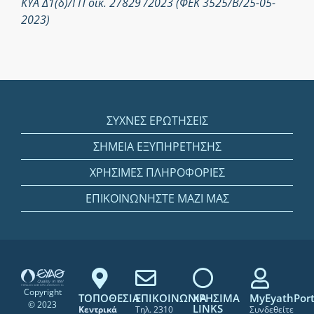
ΚΥΑ Δ1(δ)/ΓΠ οικ. 27829 /2023 (ΦΕΚ 3525/Β/25-05-
2023)
ΣΥΧΝΕΣ ΕΡΩΤΗΣΕΙΣ
ΣΗΜΕΙΑ ΕΞΥΠΗΡΕΤΗΣΗΣ
ΧΡΗΣΙΜΕΣ ΠΛΗΡΟΦΟΡΙΕΣ
ΕΠΙΚΟΙΝΩΝΗΣΤΕ ΜΑΖΙ ΜΑΣ
Copyright
ΤΟΠΟΘΕΣΙΑ
ΕΠΙΚΟΙΝΩΝΙΑ
ΧΡΗΣΙΜΑ
MyEyathPort
© 2023
LINKS
Κεντρικά
Τηλ. 2310
Συνδεθείτε