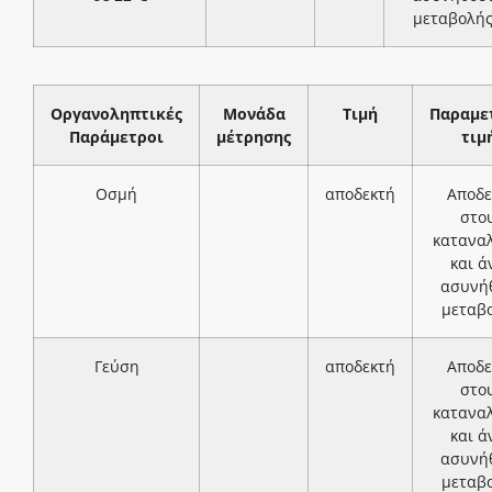
μεταβολή
Οργανοληπτικές
Μονάδα
Τιμή
Παραμε
Παράμετροι
μέτρησης
τιμ
Οσμή
αποδεκτή
Αποδε
στο
κατανα
και ά
ασυνή
μεταβ
Γεύση
αποδεκτή
Αποδε
στο
κατανα
και ά
ασυνή
μεταβ