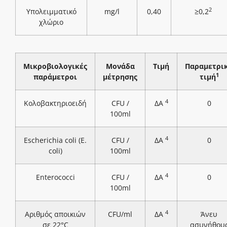
2
Υπολειμματικό
mg/l
0,40
≥0,2
χλώριο
Μικροβιολογικές
Μονάδα
Τιμή
Παραμετρι
1
παράμετροι
μέτρησης
τιμή
4
Κολοβακτηριοειδή
CFU /
ΔΑ
0
100ml
4
Escherichia coli (E.
CFU /
ΔΑ
0
coli)
100ml
4
Enterococci
CFU /
ΔΑ
0
100ml
4
Αριθμός αποικιών
CFU/ml
ΔΑ
Άνευ
σε 22°C
ασυνήθου