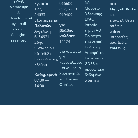
ΕΥΑΘ.
Νέα
Εγνατία
966600
στο
Webdesign
Μουσείο
127,
Φαξ. 2310
MyEyathPortal
&
Ύδρευσης
54635
969400
και
Development
ΕΥΑΘ
Εξυπηρέτηση
επωφεληθείτε
by
small
για
Ιστορία
Πελατών
από τις
studio
.
βλάβες
της ΕΥΑΘ
Αγγελάκη
online
All rights
καλέστε
Ποιότητα
6, 54621
υπηρεσίες
reserved
11124
του νερού
26ης
μας. Δείτε
Πολιτική
Οκτωβρίου
εδώ
πως.
Επικοινωνία
Απορρήτου
26, 54627
για
Ιστοτόπου
Θεσσαλονίκη,
καταναλωτές
GDPR και
Ελλάδα
Επικοινωνία
προσωπικά
Συνεργατών
Καθημερινά
δεδομένα
και Τρίτων
07:30 ―
Sitemap
Φορέων
14:00