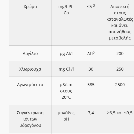
3
Χρώμα
mg/l Pt-
<5
Αποδεκτή
Co
στους
καταναλωτές
και άνευ
ασυνήθους
μεταβολής
5
Αργίλιο
μg Al/l
ΔΠ
200
-
Χλωριούχα
mg Cl
/l
30
250
Αγωγιμότητα
μS/cm
585
2500
στους
20°C
Συγκέντρωση
μονάδες
7,4
≥6,5 και ≤9,5
ιόντων
pH
υδρογόνου