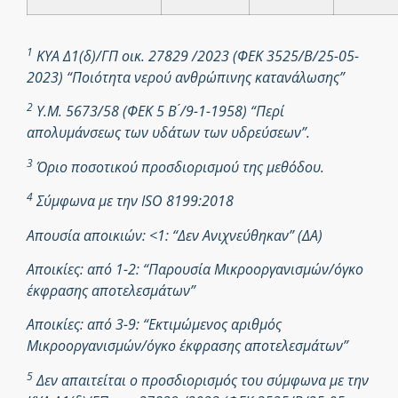
1
ΚΥΑ Δ1(δ)/ΓΠ οικ. 27829 /2023 (ΦΕΚ 3525/Β/25-05-
2023) “Ποιότητα νερού ανθρώπινης κατανάλωσης”
2
Υ.Μ. 5673/58 (ΦΕΚ 5 Β ́/9-1-1958) “Περί
απολυμάνσεως των υδάτων των υδρεύσεων”.
3
Όριο ποσοτικού προσδιορισμού της μεθόδου.
4
Σύμφωνα με την ISO 8199:2018
Απουσία αποικιών: <1: “Δεν Ανιχνεύθηκαν” (ΔΑ)
Αποικίες: από 1-2: “Παρουσία Μικροοργανισμών/όγκο
έκφρασης αποτελεσμάτων”
Αποικίες: από 3-9: “Εκτιμώμενος αριθμός
Μικροοργανισμών/όγκο έκφρασης αποτελεσμάτων”
5
Δεν απαιτείται ο προσδιορισμός του σύμφωνα με την