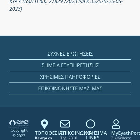
ΚΥΑ Δ1(δ)/ΓΠ οικ. 27829 /2023 (ΦΕΚ 3525/Β/25-05-
2023)
ΣΥΧΝΕΣ ΕΡΩΤΗΣΕΙΣ
ΣΗΜΕΙΑ ΕΞΥΠΗΡΕΤΗΣΗΣ
ΧΡΗΣΙΜΕΣ ΠΛΗΡΟΦΟΡΙΕΣ
ΕΠΙΚΟΙΝΩΝΗΣΤΕ ΜΑΖΙ ΜΑΣ
Copyright
ΤΟΠΟΘΕΣΙΑ
ΕΠΙΚΟΙΝΩΝΙΑ
ΧΡΗΣΙΜΑ
MyEyathPort
© 2023
LINKS
Κεντρικά
Τηλ. 2310
Συνδεθείτε