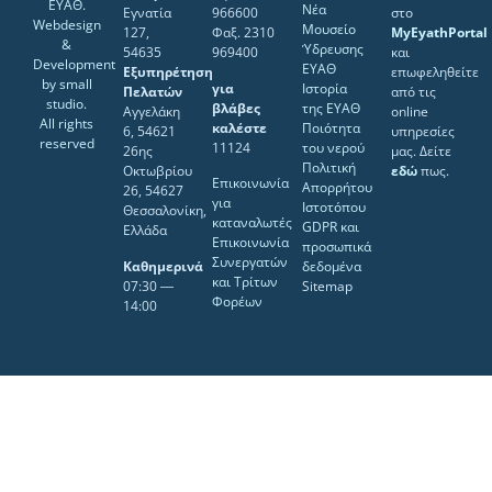
ΕΥΑΘ.
Νέα
Εγνατία
966600
στο
Webdesign
Μουσείο
127,
Φαξ. 2310
MyEyathPortal
&
Ύδρευσης
54635
969400
και
Development
ΕΥΑΘ
Εξυπηρέτηση
επωφεληθείτε
by
small
για
Ιστορία
Πελατών
από τις
studio
.
βλάβες
της ΕΥΑΘ
Αγγελάκη
online
All rights
καλέστε
Ποιότητα
6, 54621
υπηρεσίες
reserved
11124
του νερού
26ης
μας. Δείτε
Πολιτική
Οκτωβρίου
εδώ
πως.
Επικοινωνία
Απορρήτου
26, 54627
για
Ιστοτόπου
Θεσσαλονίκη,
καταναλωτές
GDPR και
Ελλάδα
Επικοινωνία
προσωπικά
Συνεργατών
Καθημερινά
δεδομένα
και Τρίτων
07:30 ―
Sitemap
Φορέων
14:00