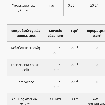
2
Υπολειμματικό
mg/l
0,35
≥0,2
χλώριο
Μικροβιολογικές
Μονάδα
Τιμή
Παραμετρι
1
παράμετροι
μέτρησης
τιμή
4
Κολοβακτηριοειδή
CFU /
ΔΑ
0
100ml
4
Escherichia coli (E.
CFU /
ΔΑ
0
coli)
100ml
4
Enterococci
CFU /
ΔΑ
0
100ml
4
Αριθμός αποικιών
CFU/ml
<1
Άνευ
σε 22°C
ασυνήθου