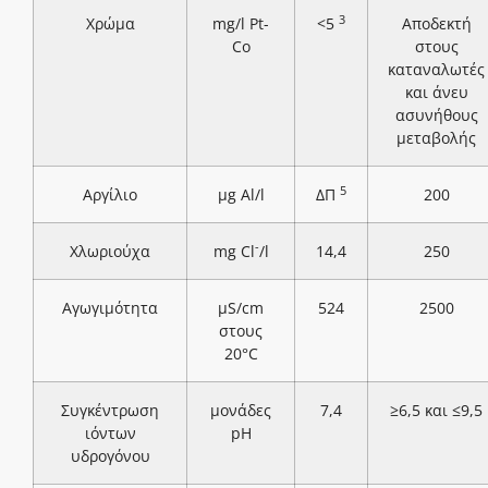
3
Χρώμα
mg/l Pt-
<5
Αποδεκτή
Co
στους
καταναλωτές
και άνευ
ασυνήθους
μεταβολής
5
Αργίλιο
μg Al/l
ΔΠ
200
-
Χλωριούχα
mg Cl
/l
14,4
250
Αγωγιμότητα
μS/cm
524
2500
στους
20°C
Συγκέντρωση
μονάδες
7,4
≥6,5 και ≤9,5
ιόντων
pH
υδρογόνου