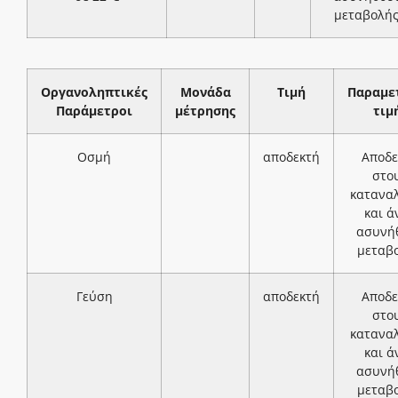
μεταβολή
Οργανοληπτικές
Μονάδα
Τιμή
Παραμε
Παράμετροι
μέτρησης
τιμ
Οσμή
αποδεκτή
Αποδε
στο
κατανα
και ά
ασυνή
μεταβ
Γεύση
αποδεκτή
Αποδε
στο
κατανα
και ά
ασυνή
μεταβ