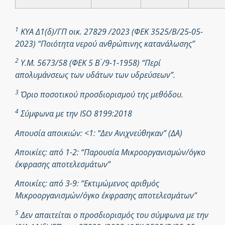
1
ΚΥΑ Δ1(δ)/ΓΠ οικ. 27829 /2023 (ΦΕΚ 3525/Β/25-05-
2023) “Ποιότητα νερού ανθρώπινης κατανάλωσης”
2
Υ.Μ. 5673/58 (ΦΕΚ 5 Β ́/9-1-1958) “Περί
απολυμάνσεως των υδάτων των υδρεύσεων”.
3
Όριο ποσοτικού προσδιορισμού της μεθόδου.
4
Σύμφωνα με την ISO 8199:2018
Απουσία αποικιών: <1: “Δεν Ανιχνεύθηκαν” (ΔΑ)
Αποικίες: από 1-2: “Παρουσία Μικροοργανισμών/όγκο
έκφρασης αποτελεσμάτων”
Αποικίες: από 3-9: “Εκτιμώμενος αριθμός
Μικροοργανισμών/όγκο έκφρασης αποτελεσμάτων”
5
Δεν απαιτείται ο προσδιορισμός του σύμφωνα με την