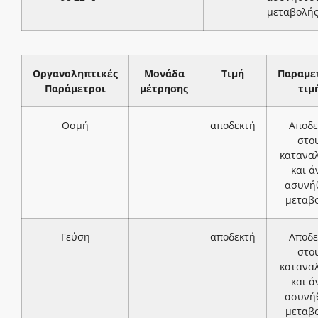
μεταβολή
Οργανοληπτικές
Μονάδα
Τιμή
Παραμε
Παράμετροι
μέτρησης
τιμ
Οσμή
αποδεκτή
Αποδε
στο
κατανα
και ά
ασυνή
μεταβ
Γεύση
αποδεκτή
Αποδε
στο
κατανα
και ά
ασυνή
μεταβ