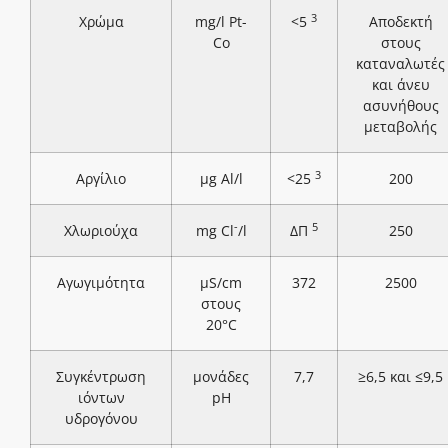
3
Χρώμα
mg/l Pt-
<5
Αποδεκτή
Co
στους
καταναλωτές
και άνευ
ασυνήθους
μεταβολής
3
Αργίλιο
μg Al/l
<25
200
-
5
Χλωριούχα
mg Cl
/l
ΔΠ
250
Αγωγιμότητα
μS/cm
372
2500
στους
20°C
Συγκέντρωση
μονάδες
7,7
≥6,5 και ≤9,5
ιόντων
pH
υδρογόνου