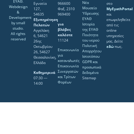
ΕΥΑΘ.
Νέα
Εγνατία
966600
στο
Webdesign
Μουσείο
127,
Φαξ. 2310
MyEyathPortal
&
Ύδρευσης
54635
969400
και
Development
ΕΥΑΘ
Εξυπηρέτηση
επωφεληθείτε
by
small
για
Ιστορία
Πελατών
από τις
studio
.
βλάβες
της ΕΥΑΘ
Αγγελάκη
online
All rights
καλέστε
Ποιότητα
6, 54621
υπηρεσίες
reserved
11124
του νερού
26ης
μας. Δείτε
Πολιτική
Οκτωβρίου
εδώ
πως.
Επικοινωνία
Απορρήτου
26, 54627
για
Ιστοτόπου
Θεσσαλονίκη,
καταναλωτές
GDPR και
Ελλάδα
Επικοινωνία
προσωπικά
Συνεργατών
Καθημερινά
δεδομένα
και Τρίτων
07:30 ―
Sitemap
Φορέων
14:00