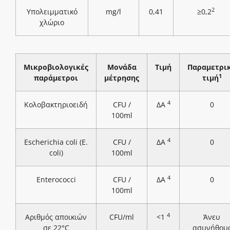
2
Υπολειμματικό
mg/l
0,41
≥0,2
χλώριο
Μικροβιολογικές
Μονάδα
Τιμή
Παραμετρι
1
παράμετροι
μέτρησης
τιμή
4
Κολοβακτηριοειδή
CFU /
ΔΑ
0
100ml
4
Escherichia coli (E.
CFU /
ΔΑ
0
coli)
100ml
4
Enterococci
CFU /
ΔΑ
0
100ml
4
Αριθμός αποικιών
CFU/ml
<1
Άνευ
σε 22°C
ασυνήθου