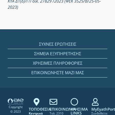
ΚΥΑ Δ1(δ)/ΓΠ οικ. 27829 /2023 (ΦΕΚ 3525/Β/25-05-
2023)
ΣΥΧΝΕΣ ΕΡΩΤΗΣΕΙΣ
ΣΗΜΕΙΑ ΕΞΥΠΗΡΕΤΗΣΗΣ
ΧΡΗΣΙΜΕΣ ΠΛΗΡΟΦΟΡΙΕΣ
ΕΠΙΚΟΙΝΩΝΗΣΤΕ ΜΑΖΙ ΜΑΣ
Copyright
ΤΟΠΟΘΕΣΙΑ
ΕΠΙΚΟΙΝΩΝΙΑ
ΧΡΗΣΙΜΑ
MyEyathPort
© 2023
LINKS
Κεντρικά
Τηλ. 2310
Συνδεθείτε