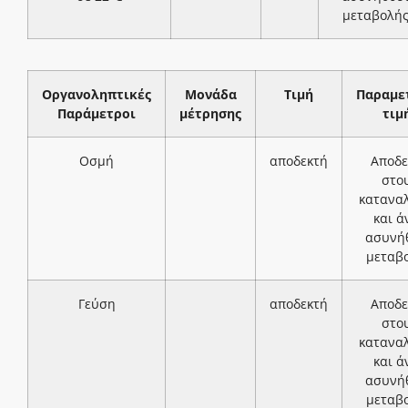
μεταβολή
Οργανοληπτικές
Μονάδα
Τιμή
Παραμε
Παράμετροι
μέτρησης
τιμ
Οσμή
αποδεκτή
Αποδε
στο
κατανα
και ά
ασυνή
μεταβ
Γεύση
αποδεκτή
Αποδε
στο
κατανα
και ά
ασυνή
μεταβ