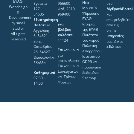
ΕΥΑΘ.
Νέα
Εγνατία
966600
στο
Webdesign
Μουσείο
127,
Φαξ. 2310
MyEyathPortal
&
Ύδρευσης
54635
969400
και
Development
ΕΥΑΘ
Εξυπηρέτηση
επωφεληθείτε
by
small
για
Ιστορία
Πελατών
από τις
studio
.
βλάβες
της ΕΥΑΘ
Αγγελάκη
online
All rights
καλέστε
Ποιότητα
6, 54621
υπηρεσίες
reserved
11124
του νερού
26ης
μας. Δείτε
Πολιτική
Οκτωβρίου
εδώ
πως.
Επικοινωνία
Απορρήτου
26, 54627
για
Ιστοτόπου
Θεσσαλονίκη,
καταναλωτές
GDPR και
Ελλάδα
Επικοινωνία
προσωπικά
Συνεργατών
Καθημερινά
δεδομένα
και Τρίτων
07:30 ―
Sitemap
Φορέων
14:00