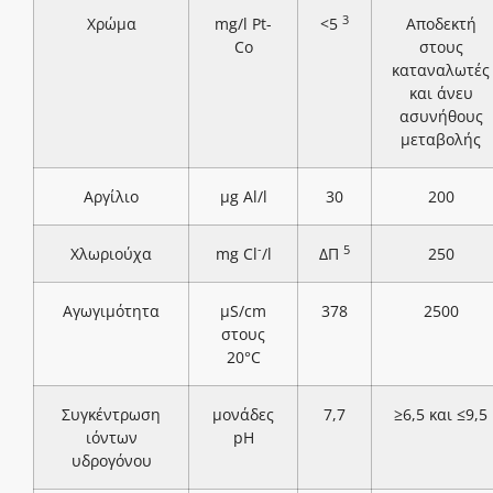
3
Χρώμα
mg/l Pt-
<5
Αποδεκτή
Co
στους
καταναλωτές
και άνευ
ασυνήθους
μεταβολής
Αργίλιο
μg Al/l
30
200
-
5
Χλωριούχα
mg Cl
/l
ΔΠ
250
Αγωγιμότητα
μS/cm
378
2500
στους
20°C
Συγκέντρωση
μονάδες
7,7
≥6,5 και ≤9,5
ιόντων
pH
υδρογόνου