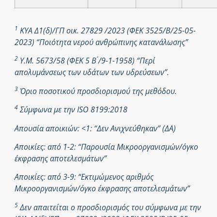
1
ΚΥΑ Δ1(δ)/ΓΠ οικ. 27829 /2023 (ΦΕΚ 3525/Β/25-05-
2023) “Ποιότητα νερού ανθρώπινης κατανάλωσης”
2
Υ.Μ. 5673/58 (ΦΕΚ 5 Β ́/9-1-1958) “Περί
απολυμάνσεως των υδάτων των υδρεύσεων”.
3
Όριο ποσοτικού προσδιορισμού της μεθόδου.
4
Σύμφωνα με την ISO 8199:2018
Απουσία αποικιών: <1: “Δεν Ανιχνεύθηκαν” (ΔΑ)
Αποικίες: από 1-2: “Παρουσία Μικροοργανισμών/όγκο
έκφρασης αποτελεσμάτων”
Αποικίες: από 3-9: “Εκτιμώμενος αριθμός
Μικροοργανισμών/όγκο έκφρασης αποτελεσμάτων”
5
Δεν απαιτείται ο προσδιορισμός του σύμφωνα με την