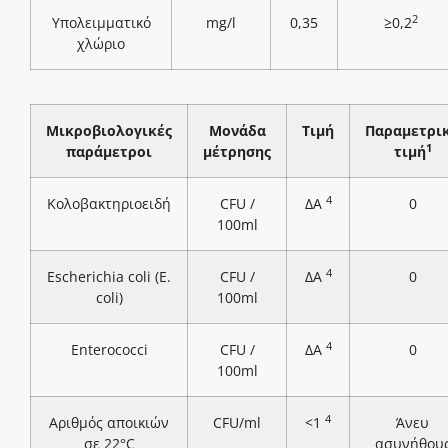
2
Υπολειμματικό
mg/l
0,35
≥0,2
χλώριο
Μικροβιολογικές
Μονάδα
Τιμή
Παραμετρι
1
παράμετροι
μέτρησης
τιμή
4
Κολοβακτηριοειδή
CFU /
ΔΑ
0
100ml
4
Escherichia coli (E.
CFU /
ΔΑ
0
coli)
100ml
4
Enterococci
CFU /
ΔΑ
0
100ml
4
Αριθμός αποικιών
CFU/ml
<1
Άνευ
σε 22°C
ασυνήθου