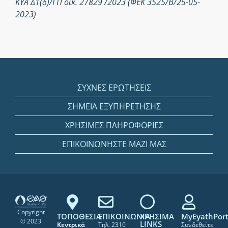
ΚΥΑ Δ1(δ)/ΓΠ οικ. 27829 /2023 (ΦΕΚ 3525/Β/25-05-
2023)
ΣΥΧΝΕΣ ΕΡΩΤΗΣΕΙΣ
ΣΗΜΕΙΑ ΕΞΥΠΗΡΕΤΗΣΗΣ
ΧΡΗΣΙΜΕΣ ΠΛΗΡΟΦΟΡΙΕΣ
ΕΠΙΚΟΙΝΩΝΗΣΤΕ ΜΑΖΙ ΜΑΣ
Copyright
ΤΟΠΟΘΕΣΙΑ
ΕΠΙΚΟΙΝΩΝΙΑ
ΧΡΗΣΙΜΑ
MyEyathPort
© 2023
LINKS
Κεντρικά
Τηλ. 2310
Συνδεθείτε