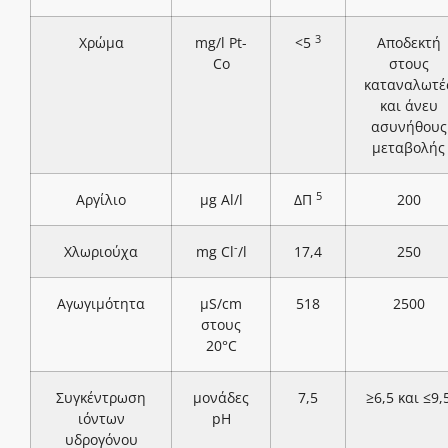
3
Χρώμα
mg/l Pt-
<5
Αποδεκτή
Co
στους
καταναλωτέ
και άνευ
ασυνήθους
μεταβολής
5
Αργίλιο
μg Al/l
ΔΠ
200
-
Χλωριούχα
mg Cl
/l
17,4
250
Αγωγιμότητα
μS/cm
518
2500
στους
20°C
Συγκέντρωση
μονάδες
7,5
≥6,5 και ≤9,
ιόντων
pH
υδρογόνου