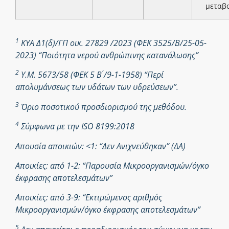
μεταβ
1
ΚΥΑ Δ1(δ)/ΓΠ οικ. 27829 /2023 (ΦΕΚ 3525/Β/25-05-
2023) “Ποιότητα νερού ανθρώπινης κατανάλωσης”
2
Υ.Μ. 5673/58 (ΦΕΚ 5 Β ́/9-1-1958) “Περί
απολυμάνσεως των υδάτων των υδρεύσεων”.
3
Όριο ποσοτικού προσδιορισμού της μεθόδου.
4
Σύμφωνα με την ISO 8199:2018
Απουσία αποικιών: <1: “Δεν Ανιχνεύθηκαν” (ΔΑ)
Αποικίες: από 1-2: “Παρουσία Μικροοργανισμών/όγκο
έκφρασης αποτελεσμάτων”
Αποικίες: από 3-9: “Εκτιμώμενος αριθμός
Μικροοργανισμών/όγκο έκφρασης αποτελεσμάτων”
5