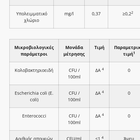
2
Υπολειμματικό
mg/l
0,37
≥0,2
χλώριο
Μικροβιολογικές
Μονάδα
Τιμή
Παραμετρι
1
παράμετροι
μέτρησης
τιμή
4
Κολοβακτηριοειδή
CFU /
ΔΑ
0
100ml
4
Escherichia coli (E.
CFU /
ΔΑ
0
coli)
100ml
4
Enterococci
CFU /
ΔΑ
0
100ml
4
Αριθμός αποικιών
CFU/ml
<1
Άνευ