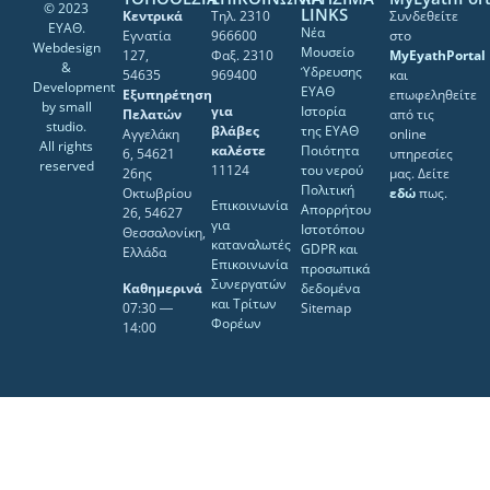
© 2023
LINKS
Κεντρικά
Τηλ. 2310
Συνδεθείτε
ΕΥΑΘ.
Νέα
Εγνατία
966600
στο
Webdesign
Μουσείο
127,
Φαξ. 2310
MyEyathPortal
&
Ύδρευσης
54635
969400
και
Development
ΕΥΑΘ
Εξυπηρέτηση
επωφεληθείτε
by
small
για
Ιστορία
Πελατών
από τις
studio
.
βλάβες
της ΕΥΑΘ
Αγγελάκη
online
All rights
καλέστε
Ποιότητα
6, 54621
υπηρεσίες
reserved
11124
του νερού
26ης
μας. Δείτε
Πολιτική
Οκτωβρίου
εδώ
πως.
Επικοινωνία
Απορρήτου
26, 54627
για
Ιστοτόπου
Θεσσαλονίκη,
καταναλωτές
GDPR και
Ελλάδα
Επικοινωνία
προσωπικά
Συνεργατών
Καθημερινά
δεδομένα
και Τρίτων
07:30 ―
Sitemap
Φορέων
14:00