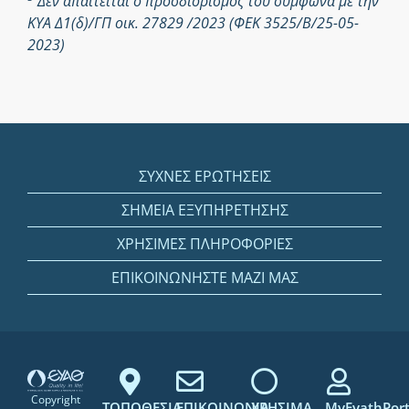
Δεν απαιτείται ο προσδιορισμός του σύμφωνα με την
ΚΥΑ Δ1(δ)/ΓΠ οικ. 27829 /2023 (ΦΕΚ 3525/Β/25-05-
2023)
ΣΥΧΝΕΣ ΕΡΩΤΗΣΕΙΣ
ΣΗΜΕΙΑ ΕΞΥΠΗΡΕΤΗΣΗΣ
ΧΡΗΣΙΜΕΣ ΠΛΗΡΟΦΟΡΙΕΣ
ΕΠΙΚΟΙΝΩΝΗΣΤΕ ΜΑΖΙ ΜΑΣ
Copyright
ΤΟΠΟΘΕΣΙΑ
ΕΠΙΚΟΙΝΩΝΙΑ
ΧΡΗΣΙΜΑ
MyEyathPort