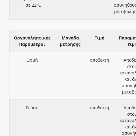
σε 22°C
ασυνήθου
μεταβολή
Οργανοληπτικές
Μονάδα
Τιμή
Παραμε
Παράμετροι
μέτρησης
τιμ
Οσμή
αποδεκτή
Αποδε
στο
κατανα
και ά
ασυνή
μεταβ
Γεύση
αποδεκτή
Αποδε
στο
κατανα
και ά
ασυνή