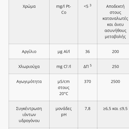
3
Χρώμα
mg/l Pt-
<5
Αποδεκτή
Co
στους
καταναλωτές
και άνευ
ασυνήθους
μεταβολής
Αργίλιο
μg Al/l
36
200
-
5
Χλωριούχα
mg Cl
/l
ΔΠ
250
Αγωγιμότητα
μS/cm
370
2500
στους
20°C
Συγκέντρωση
μονάδες
7,8
≥6,5 και ≤9,5
ιόντων
pH
υδρογόνου