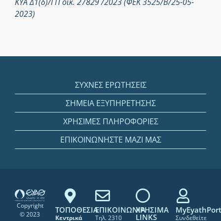
ΚΥΑ Δ1(δ)/ΓΠ οικ. 27829 /2023 (ΦΕΚ 3525/Β/25-05-
2023)
ΣΥΧΝΕΣ ΕΡΩΤΗΣΕΙΣ
ΣΗΜΕΙΑ ΕΞΥΠΗΡΕΤΗΣΗΣ
ΧΡΗΣΙΜΕΣ ΠΛΗΡΟΦΟΡΙΕΣ
ΕΠΙΚΟΙΝΩΝΗΣΤΕ ΜΑΖΙ ΜΑΣ
Copyright
ΤΟΠΟΘΕΣΙΑ
ΕΠΙΚΟΙΝΩΝΙΑ
ΧΡΗΣΙΜΑ
MyEyathPort
© 2023
LINKS
Κεντρικά
Τηλ. 2310
Συνδεθείτε