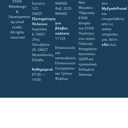
ΕΥΑΘ.
Νέα
Εγνατία
966600
στο
Webdesign
Μουσείο
127,
Φαξ. 2310
MyEyathPortal
&
Ύδρευσης
54635
969400
και
Development
ΕΥΑΘ
Εξυπηρέτηση
επωφεληθείτε
by
small
για
Ιστορία
Πελατών
από τις
studio
.
βλάβες
της ΕΥΑΘ
Αγγελάκη
online
All rights
καλέστε
Ποιότητα
6, 54621
υπηρεσίες
reserved
11124
του νερού
26ης
μας. Δείτε
Πολιτική
Οκτωβρίου
εδώ
πως.
Επικοινωνία
Απορρήτου
26, 54627
για
Ιστοτόπου
Θεσσαλονίκη,
καταναλωτές
GDPR και
Ελλάδα
Επικοινωνία
προσωπικά
Συνεργατών
Καθημερινά
δεδομένα
και Τρίτων
07:30 ―
Sitemap
Φορέων
14:00