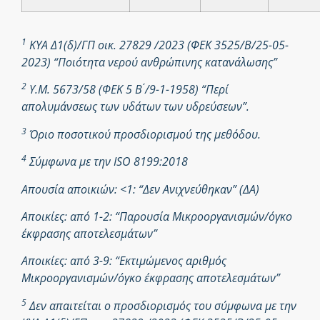
1
ΚΥΑ Δ1(δ)/ΓΠ οικ. 27829 /2023 (ΦΕΚ 3525/Β/25-05-
2023) “Ποιότητα νερού ανθρώπινης κατανάλωσης”
2
Υ.Μ. 5673/58 (ΦΕΚ 5 Β ́/9-1-1958) “Περί
απολυμάνσεως των υδάτων των υδρεύσεων”.
3
Όριο ποσοτικού προσδιορισμού της μεθόδου.
4
Σύμφωνα με την ISO 8199:2018
Απουσία αποικιών: <1: “Δεν Ανιχνεύθηκαν” (ΔΑ)
Αποικίες: από 1-2: “Παρουσία Μικροοργανισμών/όγκο
έκφρασης αποτελεσμάτων”
Αποικίες: από 3-9: “Εκτιμώμενος αριθμός
Μικροοργανισμών/όγκο έκφρασης αποτελεσμάτων”
5
Δεν απαιτείται ο προσδιορισμός του σύμφωνα με την