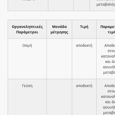
μεταβολή
Οργανοληπτικές
Μονάδα
Τιμή
Παραμε
Παράμετροι
μέτρησης
τιμ
Οσμή
αποδεκτή
Αποδε
στο
κατανα
και ά
ασυνή
μεταβ
Γεύση
αποδεκτή
Αποδε
στο
κατανα
και ά
ασυνή
μεταβ