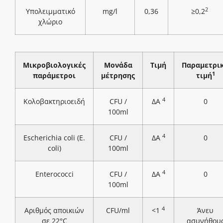
2
Υπολειμματικό
mg/l
0,36
≥0,2
χλώριο
Μικροβιολογικές
Μονάδα
Τιμή
Παραμετρι
1
παράμετροι
μέτρησης
τιμή
4
Κολοβακτηριοειδή
CFU /
ΔΑ
0
100ml
4
Escherichia coli (E.
CFU /
ΔΑ
0
coli)
100ml
4
Enterococci
CFU /
ΔΑ
0
100ml
4
Αριθμός αποικιών
CFU/ml
<1
Άνευ
σε 22°C
ασυνήθου