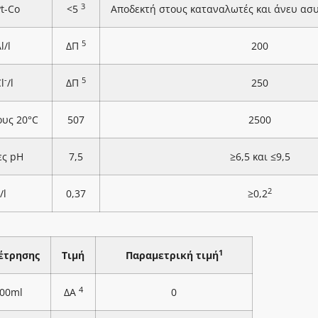
3
Pt-Co
<5
Αποδεκτή στους καταναλωτές και άνευ ασ
5
l/l
ΔΠ
200
-
5
l
/l
ΔΠ
250
ους 20°C
507
2500
ες pH
7,5
≥6,5 και ≤9,5
2
/l
0,37
≥0,2
1
έτρησης
Τιμή
Παραμετρική τιμή
4
100ml
ΔΑ
0