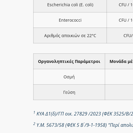
Escherichia coli (E. coli)
CFU / 
Enterococci
CFU / 
Αριθμός αποικιών σε 22°C
CFU/
Οργανοληπτικές Παράμετροι
Μονάδα μέ
Οσμή
Γεύση
1
ΚΥΑ Δ1(δ)/ΓΠ οικ. 27829 /2023 (ΦΕΚ 3525/Β/
2
Υ.Μ. 5673/58 (ΦΕΚ 5 Β ́/9-1-1958) “Περί απ