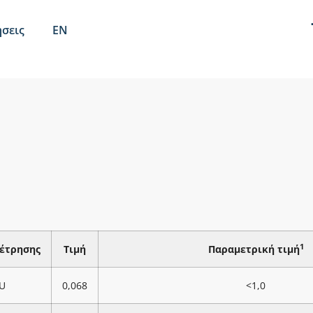
σεις
EN
1
έτρησης
Τιμή
Παραμετρική τιμή
U
0,068
<1,0