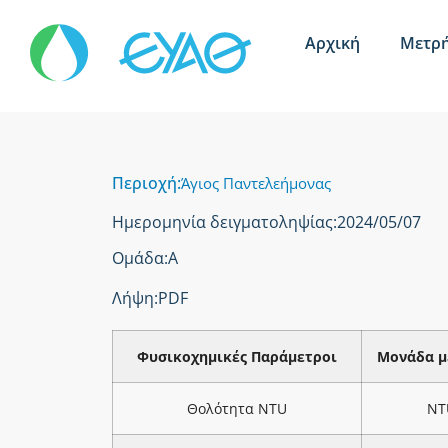
Αρχική
Μετρή
Περιοχή:
Άγιος Παντελεήμονας
Ημερομηνία δειγματοληψίας:
2024/05/07
Ομάδα:
Α
Λήψη:
PDF
Φυσικοχημικές Παράμετροι
Μονάδα μ
Θολότητα NTU
NT