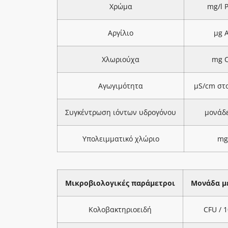
Χρώμα
mg/l 
Αργίλιο
μg A
Χλωριούχα
mg C
Αγωγιμότητα
μS/cm στ
Συγκέντρωση ιόντων υδρογόνου
μονάδ
Υπολειμματικό χλώριο
mg
Μικροβιολογικές παράμετροι
Μονάδα μ
Κολοβακτηριοειδή
CFU / 