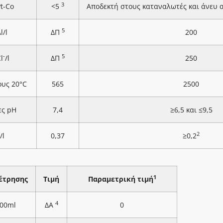
3
Pt-Co
<5
Αποδεκτή στους καταναλωτές και άνευ
5
l/l
ΔΠ
200
-
5
l
/l
ΔΠ
250
ους 20°C
565
2500
ες pH
7,4
≥6,5 και ≤9,5
2
/l
0,37
≥0,2
1
έτρησης
Τιμή
Παραμετρική τιμή
4
100ml
ΔΑ
0