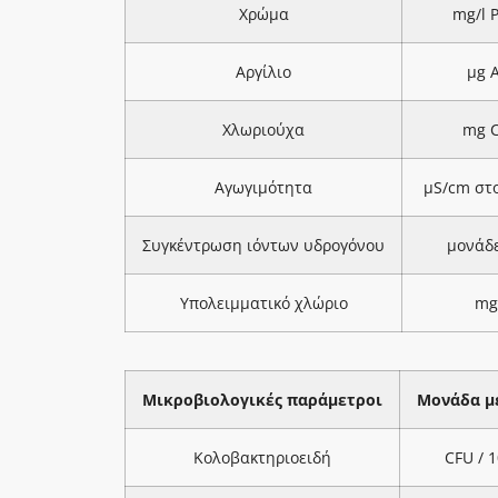
Χρώμα
mg/l 
Αργίλιο
μg A
Χλωριούχα
mg C
Αγωγιμότητα
μS/cm στ
Συγκέντρωση ιόντων υδρογόνου
μονάδ
Υπολειμματικό χλώριο
mg
Μικροβιολογικές παράμετροι
Μονάδα μ
Κολοβακτηριοειδή
CFU / 