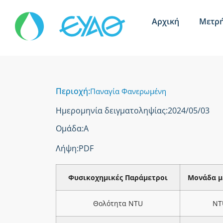
Αρχική
Μετρή
Περιοχή:
Παναγία Φανερωμένη
Ημερομηνία δειγματοληψίας:
2024/05/03
Ομάδα:
Α
Λήψη:
PDF
Φυσικοχημικές Παράμετροι
Μονάδα μ
Θολότητα NTU
NT