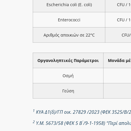
Escherichia coli (E. coli)
CFU / 
Enterococci
CFU / 
Αριθμός αποικιών σε 22°C
CFU/
Οργανοληπτικές Παράμετροι
Μονάδα μέ
Οσμή
Γεύση
1
ΚΥΑ Δ1(δ)/ΓΠ οικ. 27829 /2023 (ΦΕΚ 3525/Β/
2
Υ.Μ. 5673/58 (ΦΕΚ 5 Β ́/9-1-1958) “Περί απ