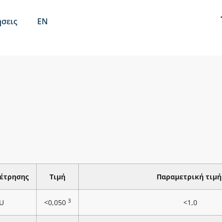
σεις
EN
έτρησης
Τιμή
Παραμετρική τιμή
3
U
<0,050
<1,0