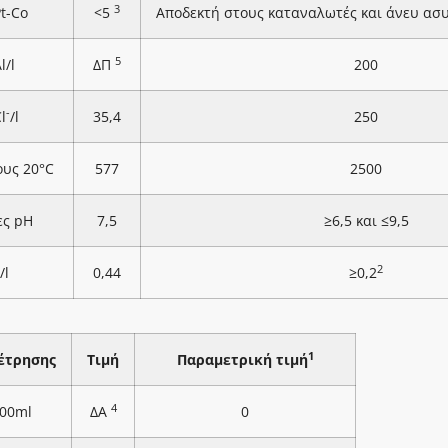
3
Pt-Co
<5
Αποδεκτή στους καταναλωτές και άνευ ασ
5
l/l
ΔΠ
200
-
l
/l
35,4
250
ους 20°C
577
2500
ες pH
7,5
≥6,5 και ≤9,5
2
/l
0,44
≥0,2
1
έτρησης
Τιμή
Παραμετρική τιμή
4
100ml
ΔΑ
0