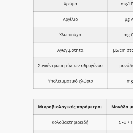
Χρώμα
mg/l 
Αργίλιο
μg A
Χλωριούχα
mg C
Αγωγιμότητα
μS/cm στ
Συγκέντρωση ιόντων υδρογόνου
μονάδ
Υπολειμματικό χλώριο
mg
Μικροβιολογικές παράμετροι
Μονάδα μ
Κολοβακτηριοειδή
CFU / 