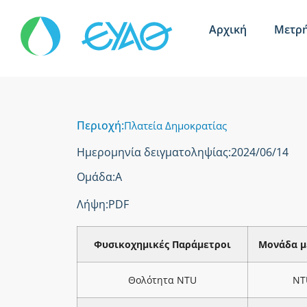
Αρχική
Μετρή
Περιοχή:
Πλατεία Δημοκρατίας
Ημερομηνία δειγματοληψίας:
2024/06/14
Ομάδα:
Α
Λήψη:
PDF
Φυσικοχημικές Παράμετροι
Μονάδα μ
Θολότητα NTU
NT