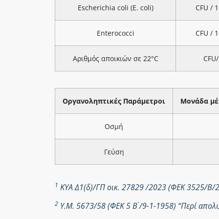
Escherichia coli (E. coli)
CFU / 
Enterococci
CFU / 
Αριθμός αποικιών σε 22°C
CFU/
Οργανοληπτικές Παράμετροι
Μονάδα μέ
Οσμή
Γεύση
1
ΚΥΑ Δ1(δ)/ΓΠ οικ. 27829 /2023 (ΦΕΚ 3525/Β/
2
Υ.Μ. 5673/58 (ΦΕΚ 5 Β ́/9-1-1958) “Περί απ