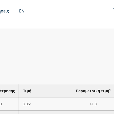
σεις
EN
1
έτρησης
Τιμή
Παραμετρική τιμή
U
0,051
<1,0