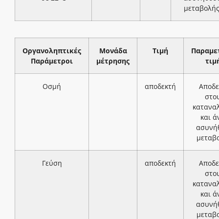
μεταβολή
Οργανοληπτικές
Μονάδα
Τιμή
Παραμε
Παράμετροι
μέτρησης
τιμ
Οσμή
αποδεκτή
Αποδε
στο
κατανα
και ά
ασυνή
μεταβ
Γεύση
αποδεκτή
Αποδε
στο
κατανα
και ά
ασυνή
μεταβ