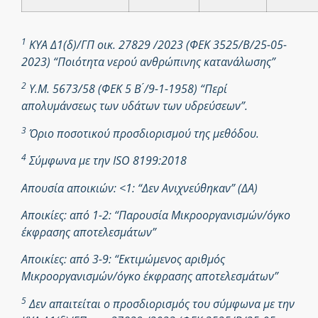
1
ΚΥΑ Δ1(δ)/ΓΠ οικ. 27829 /2023 (ΦΕΚ 3525/Β/25-05-
2023) “Ποιότητα νερού ανθρώπινης κατανάλωσης”
2
Υ.Μ. 5673/58 (ΦΕΚ 5 Β ́/9-1-1958) “Περί
απολυμάνσεως των υδάτων των υδρεύσεων”.
3
Όριο ποσοτικού προσδιορισμού της μεθόδου.
4
Σύμφωνα με την ISO 8199:2018
Απουσία αποικιών: <1: “Δεν Ανιχνεύθηκαν” (ΔΑ)
Αποικίες: από 1-2: “Παρουσία Μικροοργανισμών/όγκο
έκφρασης αποτελεσμάτων”
Αποικίες: από 3-9: “Εκτιμώμενος αριθμός
Μικροοργανισμών/όγκο έκφρασης αποτελεσμάτων”
5
Δεν απαιτείται ο προσδιορισμός του σύμφωνα με την