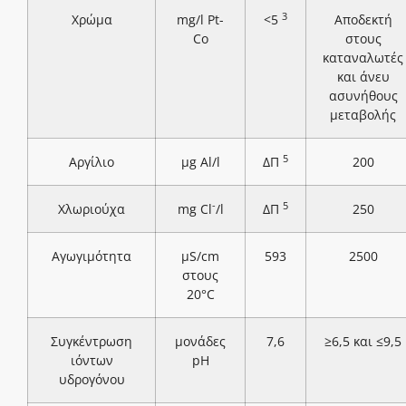
3
Χρώμα
mg/l Pt-
<5
Αποδεκτή
Co
στους
καταναλωτές
και άνευ
ασυνήθους
μεταβολής
5
Αργίλιο
μg Al/l
ΔΠ
200
-
5
Χλωριούχα
mg Cl
/l
ΔΠ
250
Αγωγιμότητα
μS/cm
593
2500
στους
20°C
Συγκέντρωση
μονάδες
7,6
≥6,5 και ≤9,5
ιόντων
pH
υδρογόνου