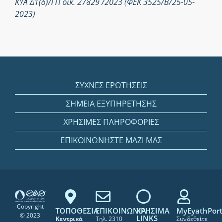
ΚΥΑ Δ1(δ)/ΓΠ οικ. 27829 /2023 (ΦΕΚ 3525/Β/25-05-
2023)
ΣΥΧΝΕΣ ΕΡΩΤΗΣΕΙΣ
ΣΗΜΕΙΑ ΕΞΥΠΗΡΕΤΗΣΗΣ
ΧΡΗΣΙΜΕΣ ΠΛΗΡΟΦΟΡΙΕΣ
ΕΠΙΚΟΙΝΩΝΗΣΤΕ ΜΑΖΙ ΜΑΣ
Copyright
ΤΟΠΟΘΕΣΙΑ
ΕΠΙΚΟΙΝΩΝΙΑ
ΧΡΗΣΙΜΑ
MyEyathPort
© 2023
LINKS
Κεντρικά
Τηλ. 2310
Συνδεθείτε