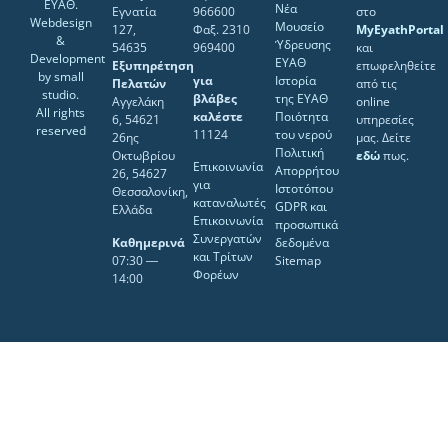
ΕΥΑΘ.
Νέα
Εγνατία
966600
στο
Webdesign
Μουσείο
127,
Φαξ. 2310
MyEyathPortal
&
Ύδρευσης
54635
969400
και
Development
ΕΥΑΘ
Εξυπηρέτηση
επωφεληθείτε
by
small
για
Ιστορία
Πελατών
από τις
studio
.
βλάβες
της ΕΥΑΘ
Αγγελάκη
online
All rights
καλέστε
Ποιότητα
6, 54621
υπηρεσίες
reserved
11124
του νερού
26ης
μας. Δείτε
Πολιτική
Οκτωβρίου
εδώ
πως.
Επικοινωνία
Απορρήτου
26, 54627
για
Ιστοτόπου
Θεσσαλονίκη,
καταναλωτές
GDPR και
Ελλάδα
Επικοινωνία
προσωπικά
Συνεργατών
Καθημερινά
δεδομένα
και Τρίτων
07:30 ―
Sitemap
Φορέων
14:00