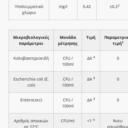
2
Υπολειμματικό
mg/l
0,42
≥0,2
χλώριο
Μικροβιολογικές
Μονάδα
Τιμή
Παραμετρι
1
παράμετροι
μέτρησης
τιμή
4
Κολοβακτηριοειδή
CFU /
ΔΑ
0
100ml
4
Escherichia coli (E.
CFU /
ΔΑ
0
coli)
100ml
4
Enterococci
CFU /
ΔΑ
0
100ml
4
Αριθμός αποικιών
CFU/ml
<1
Άνευ
σε 22°C
ασυνήθου