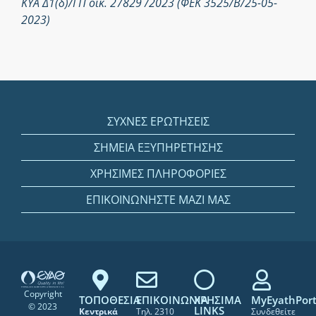
ΚΥΑ Δ1(δ)/ΓΠ οικ. 27829 /2023 (ΦΕΚ 3525/Β/25-05-
2023)
ΣΥΧΝΕΣ ΕΡΩΤΗΣΕΙΣ
ΣΗΜΕΙΑ ΕΞΥΠΗΡΕΤΗΣΗΣ
ΧΡΗΣΙΜΕΣ ΠΛΗΡΟΦΟΡΙΕΣ
ΕΠΙΚΟΙΝΩΝΗΣΤΕ ΜΑΖΙ ΜΑΣ
Copyright
ΤΟΠΟΘΕΣΙΑ
ΕΠΙΚΟΙΝΩΝΙΑ
ΧΡΗΣΙΜΑ
MyEyathPort
© 2023
LINKS
Κεντρικά
Τηλ. 2310
Συνδεθείτε