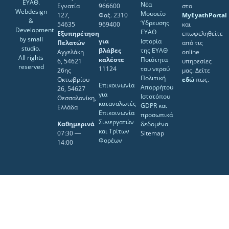
ΕΥΑΘ.
Νέα
Εγνατία
966600
στο
Webdesign
Μουσείο
127,
Φαξ. 2310
MyEyathPortal
&
Ύδρευσης
54635
969400
και
Development
ΕΥΑΘ
Εξυπηρέτηση
επωφεληθείτε
by
small
για
Ιστορία
Πελατών
από τις
studio
.
βλάβες
της ΕΥΑΘ
Αγγελάκη
online
All rights
καλέστε
Ποιότητα
6, 54621
υπηρεσίες
reserved
11124
του νερού
26ης
μας. Δείτε
Πολιτική
Οκτωβρίου
εδώ
πως.
Επικοινωνία
Απορρήτου
26, 54627
για
Ιστοτόπου
Θεσσαλονίκη,
καταναλωτές
GDPR και
Ελλάδα
Επικοινωνία
προσωπικά
Συνεργατών
Καθημερινά
δεδομένα
και Τρίτων
07:30 ―
Sitemap
Φορέων
14:00