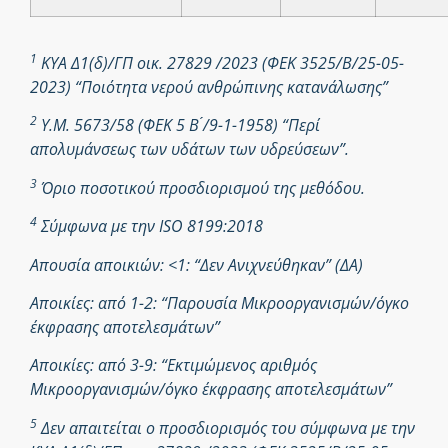
1
ΚΥΑ Δ1(δ)/ΓΠ οικ. 27829 /2023 (ΦΕΚ 3525/Β/25-05-
2023) “Ποιότητα νερού ανθρώπινης κατανάλωσης”
2
Υ.Μ. 5673/58 (ΦΕΚ 5 Β ́/9-1-1958) “Περί
απολυμάνσεως των υδάτων των υδρεύσεων”.
3
Όριο ποσοτικού προσδιορισμού της μεθόδου.
4
Σύμφωνα με την ISO 8199:2018
Απουσία αποικιών: <1: “Δεν Ανιχνεύθηκαν” (ΔΑ)
Αποικίες: από 1-2: “Παρουσία Μικροοργανισμών/όγκο
έκφρασης αποτελεσμάτων”
Αποικίες: από 3-9: “Εκτιμώμενος αριθμός
Μικροοργανισμών/όγκο έκφρασης αποτελεσμάτων”
5
Δεν απαιτείται ο προσδιορισμός του σύμφωνα με την