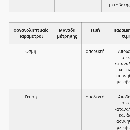
μεταβολή
Οργανοληπτικές
Μονάδα
Τιμή
Παραμε
Παράμετροι
μέτρησης
τιμ
Οσμή
αποδεκτή
Αποδε
στο
κατανα
και ά
ασυνή
μεταβ
Γεύση
αποδεκτή
Αποδε
στο
κατανα
και ά
ασυνή
μεταβ