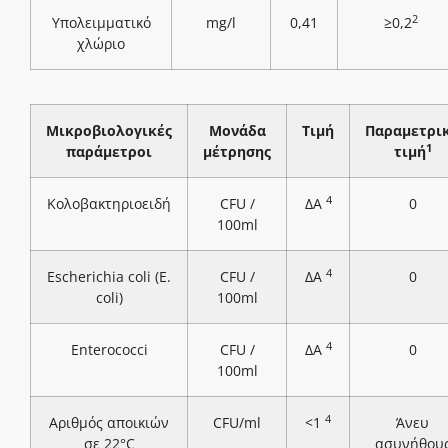
2
Υπολειμματικό
mg/l
0,41
≥0,2
χλώριο
Μικροβιολογικές
Μονάδα
Τιμή
Παραμετρι
1
παράμετροι
μέτρησης
τιμή
4
Κολοβακτηριοειδή
CFU /
ΔΑ
0
100ml
4
Escherichia coli (E.
CFU /
ΔΑ
0
coli)
100ml
4
Enterococci
CFU /
ΔΑ
0
100ml
4
Αριθμός αποικιών
CFU/ml
<1
Άνευ
σε 22°C
ασυνήθου