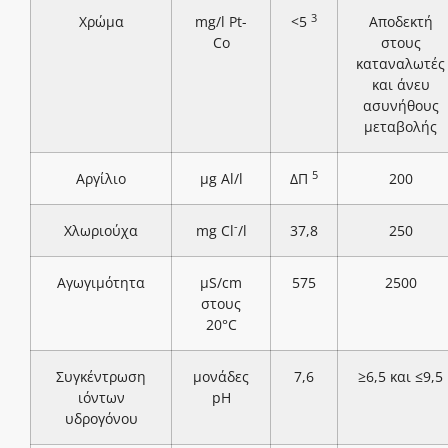
3
Χρώμα
mg/l Pt-
<5
Αποδεκτή
Co
στους
καταναλωτές
και άνευ
ασυνήθους
μεταβολής
5
Αργίλιο
μg Al/l
ΔΠ
200
-
Χλωριούχα
mg Cl
/l
37,8
250
Αγωγιμότητα
μS/cm
575
2500
στους
20°C
Συγκέντρωση
μονάδες
7,6
≥6,5 και ≤9,5
ιόντων
pH
υδρογόνου