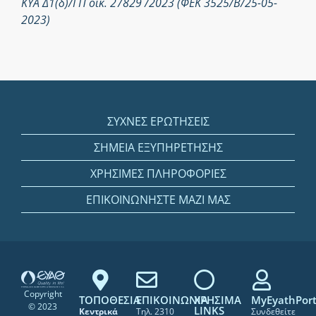
ΚΥΑ Δ1(δ)/ΓΠ οικ. 27829 /2023 (ΦΕΚ 3525/Β/25-05-
2023)
ΣΥΧΝΕΣ ΕΡΩΤΗΣΕΙΣ
ΣΗΜΕΙΑ ΕΞΥΠΗΡΕΤΗΣΗΣ
ΧΡΗΣΙΜΕΣ ΠΛΗΡΟΦΟΡΙΕΣ
ΕΠΙΚΟΙΝΩΝΗΣΤΕ ΜΑΖΙ ΜΑΣ
Copyright
ΤΟΠΟΘΕΣΙΑ
ΕΠΙΚΟΙΝΩΝΙΑ
ΧΡΗΣΙΜΑ
MyEyathPort
© 2023
LINKS
Κεντρικά
Τηλ. 2310
Συνδεθείτε