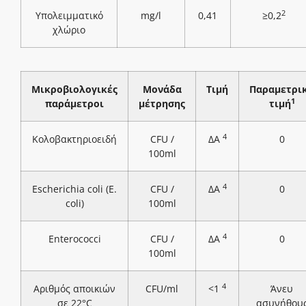
2
Υπολειμματικό
mg/l
0,41
≥0,2
χλώριο
Μικροβιολογικές
Μονάδα
Τιμή
Παραμετρι
1
παράμετροι
μέτρησης
τιμή
4
Κολοβακτηριοειδή
CFU /
ΔΑ
0
100ml
4
Escherichia coli (E.
CFU /
ΔΑ
0
coli)
100ml
4
Enterococci
CFU /
ΔΑ
0
100ml
4
Αριθμός αποικιών
CFU/ml
<1
Άνευ
σε 22°C
ασυνήθου