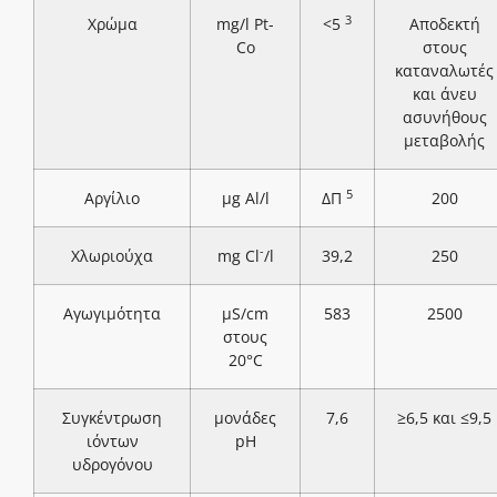
3
Χρώμα
mg/l Pt-
<5
Αποδεκτή
Co
στους
καταναλωτές
και άνευ
ασυνήθους
μεταβολής
5
Αργίλιο
μg Al/l
ΔΠ
200
-
Χλωριούχα
mg Cl
/l
39,2
250
Αγωγιμότητα
μS/cm
583
2500
στους
20°C
Συγκέντρωση
μονάδες
7,6
≥6,5 και ≤9,5
ιόντων
pH
υδρογόνου