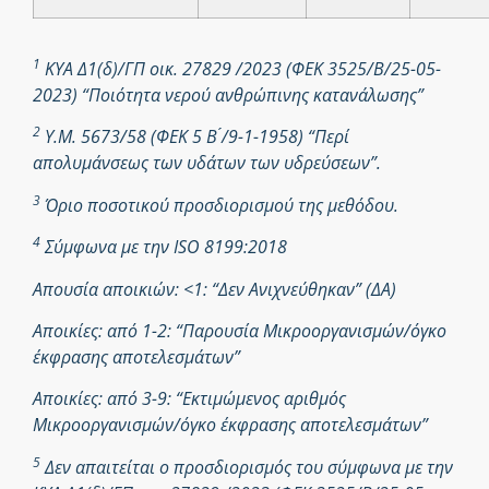
1
ΚΥΑ Δ1(δ)/ΓΠ οικ. 27829 /2023 (ΦΕΚ 3525/Β/25-05-
2023) “Ποιότητα νερού ανθρώπινης κατανάλωσης”
2
Υ.Μ. 5673/58 (ΦΕΚ 5 Β ́/9-1-1958) “Περί
απολυμάνσεως των υδάτων των υδρεύσεων”.
3
Όριο ποσοτικού προσδιορισμού της μεθόδου.
4
Σύμφωνα με την ISO 8199:2018
Απουσία αποικιών: <1: “Δεν Ανιχνεύθηκαν” (ΔΑ)
Αποικίες: από 1-2: “Παρουσία Μικροοργανισμών/όγκο
έκφρασης αποτελεσμάτων”
Αποικίες: από 3-9: “Εκτιμώμενος αριθμός
Μικροοργανισμών/όγκο έκφρασης αποτελεσμάτων”
5
Δεν απαιτείται ο προσδιορισμός του σύμφωνα με την