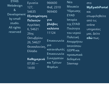
ΕΥΑΘ.
Νέα
Εγνατία
966600
στο
Webdesign
Μουσείο
127,
Φαξ. 2310
MyEyathPortal
&
Ύδρευσης
54635
969400
και
Development
ΕΥΑΘ
Εξυπηρέτηση
επωφεληθείτε
by
small
για
Ιστορία
Πελατών
από τις
studio
.
βλάβες
της ΕΥΑΘ
Αγγελάκη
online
All rights
καλέστε
Ποιότητα
6, 54621
υπηρεσίες
reserved
11124
του νερού
26ης
μας. Δείτε
Πολιτική
Οκτωβρίου
εδώ
πως.
Επικοινωνία
Απορρήτου
26, 54627
για
Ιστοτόπου
Θεσσαλονίκη,
καταναλωτές
GDPR και
Ελλάδα
Επικοινωνία
προσωπικά
Συνεργατών
Καθημερινά
δεδομένα
και Τρίτων
07:30 ―
Sitemap
Φορέων
14:00