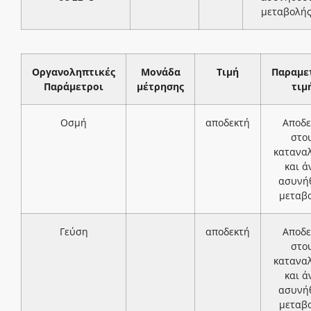
μεταβολή
Οργανοληπτικές
Μονάδα
Τιμή
Παραμε
Παράμετροι
μέτρησης
τιμ
Οσμή
αποδεκτή
Αποδε
στο
κατανα
και ά
ασυνή
μεταβ
Γεύση
αποδεκτή
Αποδε
στο
κατανα
και ά
ασυνή
μεταβ