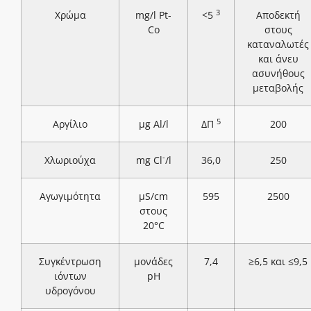
3
Χρώμα
mg/l Pt-
<5
Αποδεκτή
Co
στους
καταναλωτές
και άνευ
ασυνήθους
μεταβολής
5
Αργίλιο
μg Al/l
ΔΠ
200
-
Χλωριούχα
mg Cl
/l
36,0
250
Αγωγιμότητα
μS/cm
595
2500
στους
20°C
Συγκέντρωση
μονάδες
7,4
≥6,5 και ≤9,5
ιόντων
pH
υδρογόνου