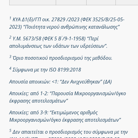
1
ΚΥΑ Δ1(δ)/ΓΠ οικ. 27829 /2023 (ΦΕΚ 3525/Β/25-05-
2023) “Ποιότητα νερού ανθρώπινης κατανάλωσης”
2
Υ.Μ. 5673/58 (ΦΕΚ 5 Β ́/9-1-1958) “Περί
απολυμάνσεως των υδάτων των υδρεύσεων”.
3
Όριο ποσοτικού προσδιορισμού της μεθόδου.
4
Σύμφωνα με την ISO 8199:2018
Απουσία αποικιών: <1: “Δεν Ανιχνεύθηκαν” (ΔΑ)
Αποικίες: από 1-2: “Παρουσία Μικροοργανισμών/όγκο
έκφρασης αποτελεσμάτων”
Αποικίες: από 3-9: “Εκτιμώμενος αριθμός
Μικροοργανισμών/όγκο έκφρασης αποτελεσμάτων”
5
Δεν απαιτείται ο προσδιορισμός του σύμφωνα με την