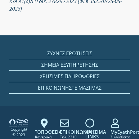
ΚΥΑ Δ1(δ)/ΓΠ οικ. 27829 /2023 (ΦΕΚ 3525/Β/25-05-
2023)
ΣΥΧΝΕΣ ΕΡΩΤΗΣΕΙΣ
ΣΗΜΕΙΑ ΕΞΥΠΗΡΕΤΗΣΗΣ
ΧΡΗΣΙΜΕΣ ΠΛΗΡΟΦΟΡΙΕΣ
ΕΠΙΚΟΙΝΩΝΗΣΤΕ ΜΑΖΙ ΜΑΣ
Copyright
ΤΟΠΟΘΕΣΙΑ
ΕΠΙΚΟΙΝΩΝΙΑ
ΧΡΗΣΙΜΑ
MyEyathPort
© 2023
LINKS
Κεντρικά
Τηλ. 2310
Συνδεθείτε