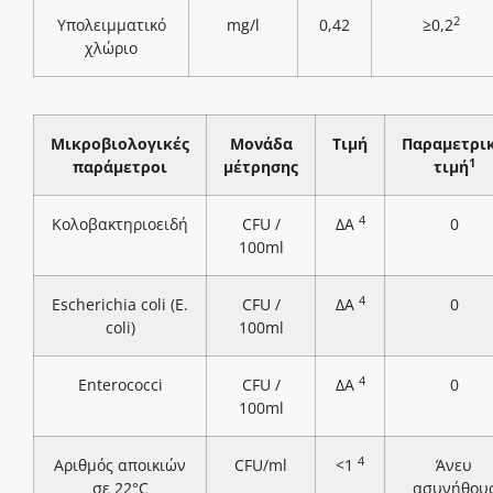
2
Υπολειμματικό
mg/l
0,42
≥0,2
χλώριο
Μικροβιολογικές
Μονάδα
Τιμή
Παραμετρι
1
παράμετροι
μέτρησης
τιμή
4
Κολοβακτηριοειδή
CFU /
ΔΑ
0
100ml
4
Escherichia coli (E.
CFU /
ΔΑ
0
coli)
100ml
4
Enterococci
CFU /
ΔΑ
0
100ml
4
Αριθμός αποικιών
CFU/ml
<1
Άνευ
σε 22°C
ασυνήθου