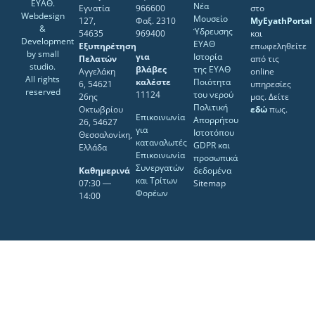
ΕΥΑΘ.
Νέα
Εγνατία
966600
στο
Webdesign
Μουσείο
127,
Φαξ. 2310
MyEyathPortal
&
Ύδρευσης
54635
969400
και
Development
ΕΥΑΘ
Εξυπηρέτηση
επωφεληθείτε
by
small
για
Ιστορία
Πελατών
από τις
studio
.
βλάβες
της ΕΥΑΘ
Αγγελάκη
online
All rights
καλέστε
Ποιότητα
6, 54621
υπηρεσίες
reserved
11124
του νερού
26ης
μας. Δείτε
Πολιτική
Οκτωβρίου
εδώ
πως.
Επικοινωνία
Απορρήτου
26, 54627
για
Ιστοτόπου
Θεσσαλονίκη,
καταναλωτές
GDPR και
Ελλάδα
Επικοινωνία
προσωπικά
Συνεργατών
Καθημερινά
δεδομένα
και Τρίτων
07:30 ―
Sitemap
Φορέων
14:00