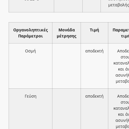
μεταβολή
Οργανοληπτικές
Μονάδα
Τιμή
Παραμε
Παράμετροι
μέτρησης
τιμ
Οσμή
αποδεκτή
Αποδε
στο
κατανα
και ά
ασυνή
μεταβ
Γεύση
αποδεκτή
Αποδε
στο
κατανα
και ά
ασυνή
μεταβ