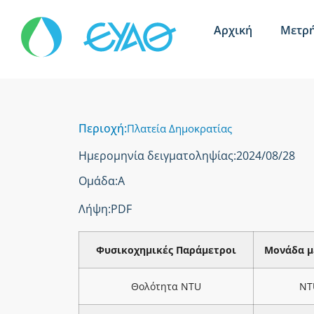
Αρχική
Μετρή
Περιοχή:
Πλατεία Δημοκρατίας
Ημερομηνία δειγματοληψίας:
2024/08/28
Ομάδα:
Α
Λήψη:
PDF
Φυσικοχημικές Παράμετροι
Μονάδα μ
Θολότητα NTU
NT