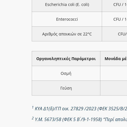
Escherichia coli (E. coli)
CFU / 
Enterococci
CFU / 
Αριθμός αποικιών σε 22°C
CFU/
Οργανοληπτικές Παράμετροι
Μονάδα μέ
Οσμή
Γεύση
1
ΚΥΑ Δ1(δ)/ΓΠ οικ. 27829 /2023 (ΦΕΚ 3525/Β/
2
Υ.Μ. 5673/58 (ΦΕΚ 5 Β ́/9-1-1958) “Περί απ