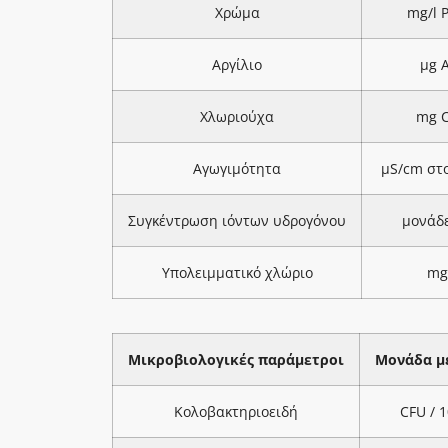
Χρώμα
mg/l 
Αργίλιο
μg A
Χλωριούχα
mg C
Αγωγιμότητα
μS/cm στ
Συγκέντρωση ιόντων υδρογόνου
μονάδ
Υπολειμματικό χλώριο
mg
Μικροβιολογικές παράμετροι
Μονάδα μ
Κολοβακτηριοειδή
CFU / 