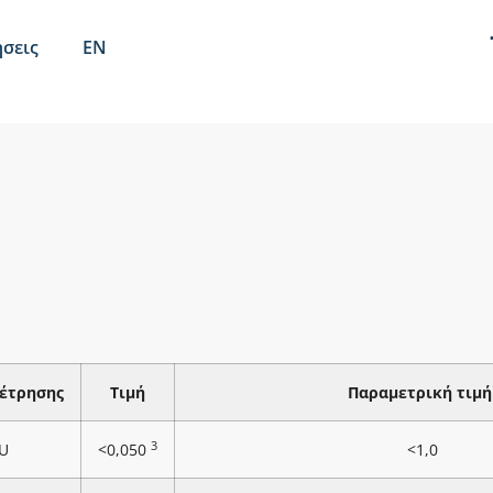
σεις
EN
έτρησης
Τιμή
Παραμετρική τιμή
3
U
<0,050
<1,0