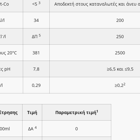
3
Pt-Co
<5
Αποδεκτή στους καταναλωτές και άνευ
l/l
34
200
-
5
l
/l
ΔΠ
250
ους 20°C
381
2500
ες pH
7,8
≥6,5 και ≤9,5
2
/l
0,29
≥0,2
1
έτρησης
Τιμή
Παραμετρική τιμή
4
100ml
ΔΑ
0