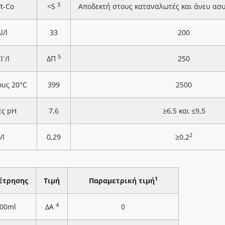
3
Pt-Co
<5
Αποδεκτή στους καταναλωτές και άνευ ασ
l/l
33
200
-
5
l
/l
ΔΠ
250
ους 20°C
399
2500
ες pH
7,6
≥6,5 και ≤9,5
2
/l
0,29
≥0,2
1
έτρησης
Τιμή
Παραμετρική τιμή
4
100ml
ΔΑ
0