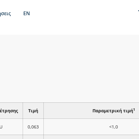
σεις
EN
1
έτρησης
Τιμή
Παραμετρική τιμή
U
0,063
<1,0