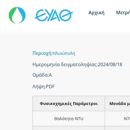
Αρχική
Μετρή
Περιοχή:
Ηλιούπολη
Ημερομηνία δειγματοληψίας:
2024/08/18
Ομάδα:
Α
Λήψη:
PDF
Φυσικοχημικές Παράμετροι
Μονάδα μ
Θολότητα NTU
NT