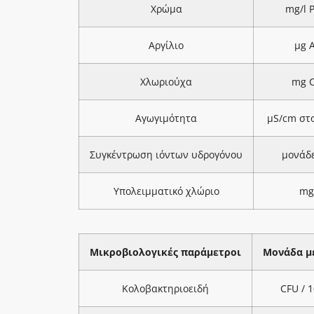
Χρώμα
mg/l 
Αργίλιο
μg A
Χλωριούχα
mg C
Αγωγιμότητα
μS/cm στ
Συγκέντρωση ιόντων υδρογόνου
μονάδ
Υπολειμματικό χλώριο
mg
Μικροβιολογικές παράμετροι
Μονάδα μ
Κολοβακτηριοειδή
CFU / 