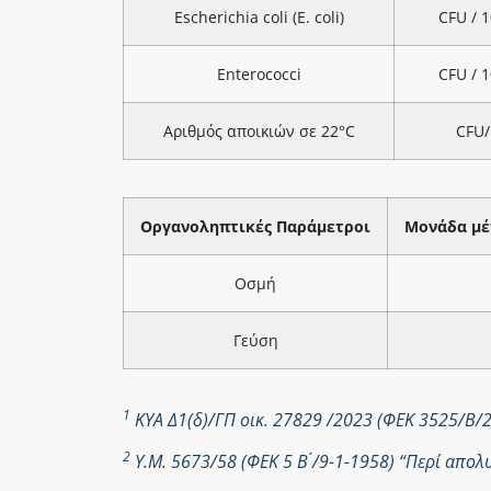
Escherichia coli (E. coli)
CFU / 
Enterococci
CFU / 
Αριθμός αποικιών σε 22°C
CFU/
Οργανοληπτικές Παράμετροι
Μονάδα μέ
Οσμή
Γεύση
1
ΚΥΑ Δ1(δ)/ΓΠ οικ. 27829 /2023 (ΦΕΚ 3525/Β/
2
Υ.Μ. 5673/58 (ΦΕΚ 5 Β ́/9-1-1958) “Περί απ