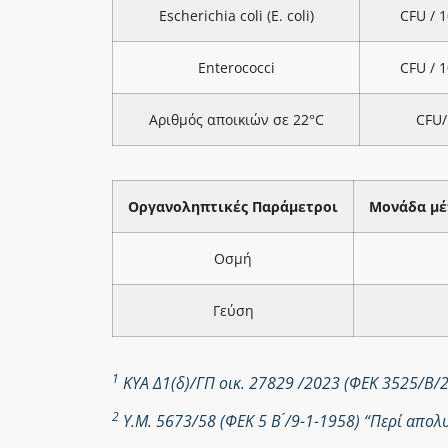
Escherichia coli (E. coli)
CFU / 
Enterococci
CFU / 
Αριθμός αποικιών σε 22°C
CFU/
Οργανοληπτικές Παράμετροι
Μονάδα μέ
Οσμή
Γεύση
1
ΚΥΑ Δ1(δ)/ΓΠ οικ. 27829 /2023 (ΦΕΚ 3525/Β/
2
Υ.Μ. 5673/58 (ΦΕΚ 5 Β ́/9-1-1958) “Περί απ