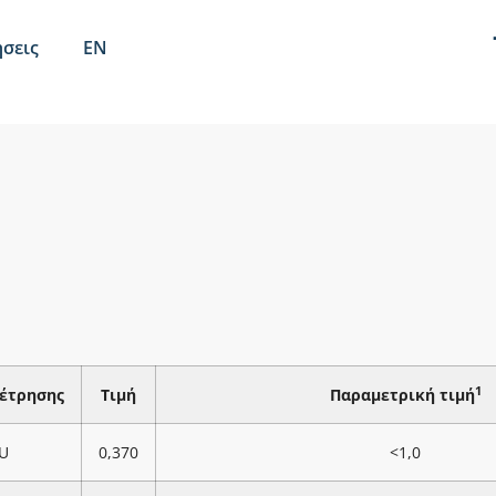
σεις
EN
1
έτρησης
Τιμή
Παραμετρική τιμή
U
0,370
<1,0