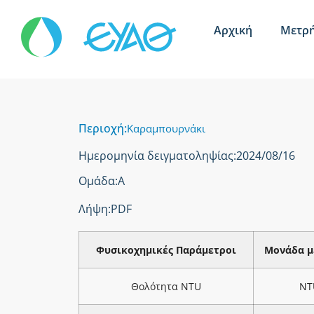
Αρχική
Μετρή
Περιοχή:
Καραμπουρνάκι
Ημερομηνία δειγματοληψίας:
2024/08/16
Ομάδα:
Α
Λήψη:
PDF
Φυσικοχημικές Παράμετροι
Μονάδα μ
Θολότητα NTU
NT