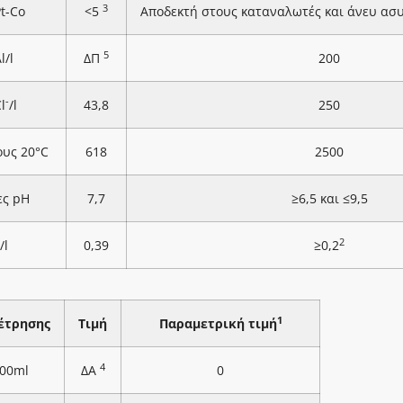
3
Pt-Co
<5
Αποδεκτή στους καταναλωτές και άνευ ασ
5
l/l
ΔΠ
200
-
l
/l
43,8
250
ους 20°C
618
2500
ες pH
7,7
≥6,5 και ≤9,5
2
/l
0,39
≥0,2
1
έτρησης
Τιμή
Παραμετρική τιμή
4
100ml
ΔΑ
0