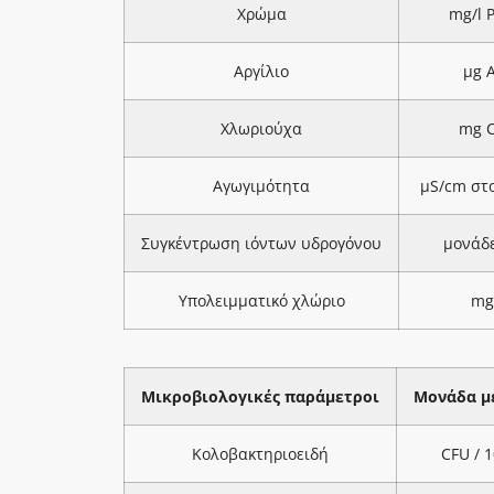
Χρώμα
mg/l 
Αργίλιο
μg A
Χλωριούχα
mg C
Αγωγιμότητα
μS/cm στ
Συγκέντρωση ιόντων υδρογόνου
μονάδ
Υπολειμματικό χλώριο
mg
Μικροβιολογικές παράμετροι
Μονάδα μ
Κολοβακτηριοειδή
CFU / 