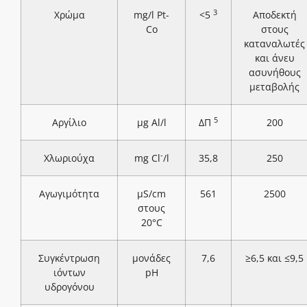
3
Χρώμα
mg/l Pt-
<5
Αποδεκτή
Co
στους
καταναλωτές
και άνευ
ασυνήθους
μεταβολής
5
Αργίλιο
μg Al/l
ΔΠ
200
-
Χλωριούχα
mg Cl
/l
35,8
250
Αγωγιμότητα
μS/cm
561
2500
στους
20°C
Συγκέντρωση
μονάδες
7,6
≥6,5 και ≤9,5
ιόντων
pH
υδρογόνου