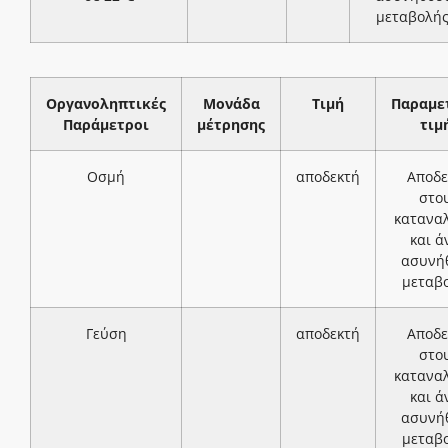
μεταβολή
Οργανοληπτικές
Μονάδα
Τιμή
Παραμε
Παράμετροι
μέτρησης
τιμ
Οσμή
αποδεκτή
Αποδε
στο
κατανα
και ά
ασυνή
μεταβ
Γεύση
αποδεκτή
Αποδε
στο
κατανα
και ά
ασυνή
μεταβ