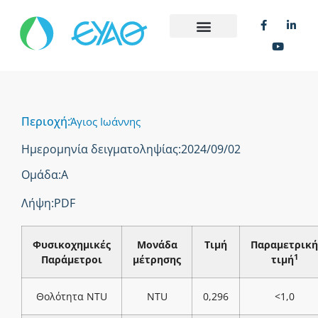
Περιοχή:
Άγιος Ιωάννης
Ημερομηνία δειγματοληψίας:
2024/09/02
Ομάδα:
Α
Λήψη:
PDF
Φυσικοχημικές
Μονάδα
Τιμή
Παραμετρική
1
Παράμετροι
μέτρησης
τιμή
Θολότητα NTU
NTU
0,296
<1,0