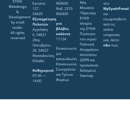
ΕΥΑΘ.
Νέα
Εγνατία
966600
στο
Webdesign
Μουσείο
127,
Φαξ. 2310
MyEyathPortal
&
Ύδρευσης
54635
969400
και
Development
ΕΥΑΘ
Εξυπηρέτηση
επωφεληθείτε
by
small
για
Ιστορία
Πελατών
από τις
studio
.
βλάβες
της ΕΥΑΘ
Αγγελάκη
online
All rights
καλέστε
Ποιότητα
6, 54621
υπηρεσίες
reserved
11124
του νερού
26ης
μας. Δείτε
Πολιτική
Οκτωβρίου
εδώ
πως.
Επικοινωνία
Απορρήτου
26, 54627
για
Ιστοτόπου
Θεσσαλονίκη,
καταναλωτές
GDPR και
Ελλάδα
Επικοινωνία
προσωπικά
Συνεργατών
Καθημερινά
δεδομένα
και Τρίτων
07:30 ―
Sitemap
Φορέων
14:00