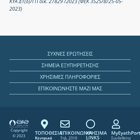
ΚΥΑ Δ1(δ)/ΓΠ οικ. 27829 /2023 (ΦΕΚ 3525/Β/25-05-
2023)
ΣΥΧΝΕΣ ΕΡΩΤΗΣΕΙΣ
ΣΗΜΕΙΑ ΕΞΥΠΗΡΕΤΗΣΗΣ
ΧΡΗΣΙΜΕΣ ΠΛΗΡΟΦΟΡΙΕΣ
ΕΠΙΚΟΙΝΩΝΗΣΤΕ ΜΑΖΙ ΜΑΣ
Copyright
ΤΟΠΟΘΕΣΙΑ
ΕΠΙΚΟΙΝΩΝΙΑ
ΧΡΗΣΙΜΑ
MyEyathPort
© 2023
LINKS
Κεντρικά
Τηλ. 2310
Συνδεθείτε