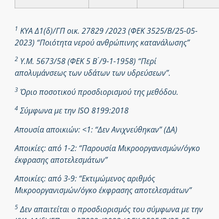
1
ΚΥΑ Δ1(δ)/ΓΠ οικ. 27829 /2023 (ΦΕΚ 3525/Β/25-05-
2023) “Ποιότητα νερού ανθρώπινης κατανάλωσης”
2
Υ.Μ. 5673/58 (ΦΕΚ 5 Β ́/9-1-1958) “Περί
απολυμάνσεως των υδάτων των υδρεύσεων”.
3
Όριο ποσοτικού προσδιορισμού της μεθόδου.
4
Σύμφωνα με την ISO 8199:2018
Απουσία αποικιών: <1: “Δεν Ανιχνεύθηκαν” (ΔΑ)
Αποικίες: από 1-2: “Παρουσία Μικροοργανισμών/όγκο
έκφρασης αποτελεσμάτων”
Αποικίες: από 3-9: “Εκτιμώμενος αριθμός
Μικροοργανισμών/όγκο έκφρασης αποτελεσμάτων”
5
Δεν απαιτείται ο προσδιορισμός του σύμφωνα με την