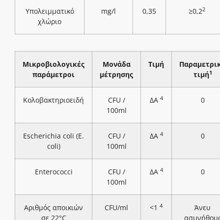
2
Υπολειμματικό
mg/l
0,35
≥0,2
χλώριο
Μικροβιολογικές
Μονάδα
Τιμή
Παραμετρι
1
παράμετροι
μέτρησης
τιμή
4
Κολοβακτηριοειδή
CFU /
ΔΑ
0
100ml
4
Escherichia coli (E.
CFU /
ΔΑ
0
coli)
100ml
4
Enterococci
CFU /
ΔΑ
0
100ml
4
Αριθμός αποικιών
CFU/ml
<1
Άνευ
σε 22°C
ασυνήθου