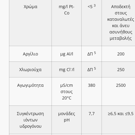
3
Χρώμα
mg/l Pt-
<5
Αποδεκτή
Co
στους
καταναλωτές
και άνευ
ασυνήθους
μεταβολής
5
Αργίλιο
μg Al/l
ΔΠ
200
-
5
Χλωριούχα
mg Cl
/l
ΔΠ
250
Αγωγιμότητα
μS/cm
380
2500
στους
20°C
Συγκέντρωση
μονάδες
7,7
≥6,5 και ≤9,5
ιόντων
pH
υδρογόνου