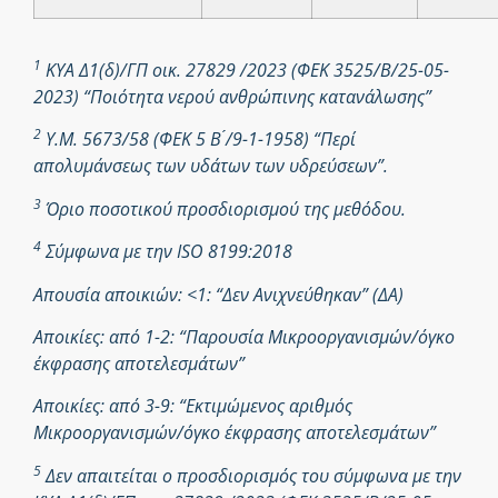
1
ΚΥΑ Δ1(δ)/ΓΠ οικ. 27829 /2023 (ΦΕΚ 3525/Β/25-05-
2023) “Ποιότητα νερού ανθρώπινης κατανάλωσης”
2
Υ.Μ. 5673/58 (ΦΕΚ 5 Β ́/9-1-1958) “Περί
απολυμάνσεως των υδάτων των υδρεύσεων”.
3
Όριο ποσοτικού προσδιορισμού της μεθόδου.
4
Σύμφωνα με την ISO 8199:2018
Απουσία αποικιών: <1: “Δεν Ανιχνεύθηκαν” (ΔΑ)
Αποικίες: από 1-2: “Παρουσία Μικροοργανισμών/όγκο
έκφρασης αποτελεσμάτων”
Αποικίες: από 3-9: “Εκτιμώμενος αριθμός
Μικροοργανισμών/όγκο έκφρασης αποτελεσμάτων”
5
Δεν απαιτείται ο προσδιορισμός του σύμφωνα με την