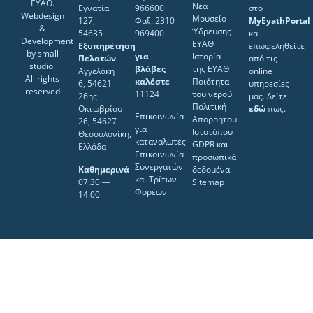
ΕΥΑΘ.
Νέα
Εγνατία
966600
στο
Webdesign
Μουσείο
127,
Φαξ. 2310
MyEyathPortal
&
Ύδρευσης
54635
969400
και
Development
ΕΥΑΘ
Εξυπηρέτηση
επωφεληθείτε
by
small
για
Ιστορία
Πελατών
από τις
studio
.
βλάβες
της ΕΥΑΘ
Αγγελάκη
online
All rights
καλέστε
Ποιότητα
6, 54621
υπηρεσίες
reserved
11124
του νερού
26ης
μας. Δείτε
Πολιτική
Οκτωβρίου
εδώ
πως.
Επικοινωνία
Απορρήτου
26, 54627
για
Ιστοτόπου
Θεσσαλονίκη,
καταναλωτές
GDPR και
Ελλάδα
Επικοινωνία
προσωπικά
Συνεργατών
Καθημερινά
δεδομένα
και Τρίτων
07:30 ―
Sitemap
Φορέων
14:00