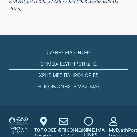
ΚΥΑ Δ1(δ)/ΓΠ οικ. 27829 /2023 (ΦΕΚ 3525/Β/25-05-
2023)
ΣΥΧΝΕΣ ΕΡΩΤΗΣΕΙΣ
ΣΗΜΕΙΑ ΕΞΥΠΗΡΕΤΗΣΗΣ
ΧΡΗΣΙΜΕΣ ΠΛΗΡΟΦΟΡΙΕΣ
ΕΠΙΚΟΙΝΩΝΗΣΤΕ ΜΑΖΙ ΜΑΣ
Copyright
ΤΟΠΟΘΕΣΙΑ
ΕΠΙΚΟΙΝΩΝΙΑ
ΧΡΗΣΙΜΑ
MyEyathPort
© 2023
LINKS
Κεντρικά
Τηλ. 2310
Συνδεθείτε