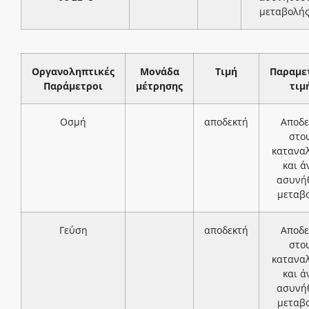
μεταβολή
Οργανοληπτικές
Μονάδα
Τιμή
Παραμε
Παράμετροι
μέτρησης
τιμ
Οσμή
αποδεκτή
Αποδε
στο
κατανα
και ά
ασυνή
μεταβ
Γεύση
αποδεκτή
Αποδε
στο
κατανα
και ά
ασυνή
μεταβ