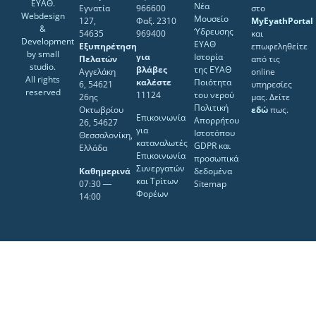
ΕΥΑΘ.
Νέα
Εγνατία
966600
στο
Webdesign
Μουσείο
127,
Φαξ. 2310
MyEyathPortal
&
Ύδρευσης
54635
969400
και
Development
ΕΥΑΘ
Εξυπηρέτηση
επωφεληθείτε
by
small
για
Ιστορία
Πελατών
από τις
studio
.
βλάβες
της ΕΥΑΘ
Αγγελάκη
online
All rights
καλέστε
Ποιότητα
6, 54621
υπηρεσίες
reserved
11124
του νερού
26ης
μας. Δείτε
Πολιτική
Οκτωβρίου
εδώ
πως.
Επικοινωνία
Απορρήτου
26, 54627
για
Ιστοτόπου
Θεσσαλονίκη,
καταναλωτές
GDPR και
Ελλάδα
Επικοινωνία
προσωπικά
Συνεργατών
Καθημερινά
δεδομένα
και Τρίτων
07:30 ―
Sitemap
Φορέων
14:00