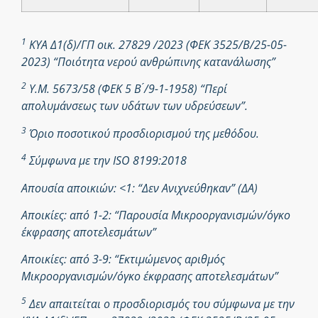
1
ΚΥΑ Δ1(δ)/ΓΠ οικ. 27829 /2023 (ΦΕΚ 3525/Β/25-05-
2023) “Ποιότητα νερού ανθρώπινης κατανάλωσης”
2
Υ.Μ. 5673/58 (ΦΕΚ 5 Β ́/9-1-1958) “Περί
απολυμάνσεως των υδάτων των υδρεύσεων”.
3
Όριο ποσοτικού προσδιορισμού της μεθόδου.
4
Σύμφωνα με την ISO 8199:2018
Απουσία αποικιών: <1: “Δεν Ανιχνεύθηκαν” (ΔΑ)
Αποικίες: από 1-2: “Παρουσία Μικροοργανισμών/όγκο
έκφρασης αποτελεσμάτων”
Αποικίες: από 3-9: “Εκτιμώμενος αριθμός
Μικροοργανισμών/όγκο έκφρασης αποτελεσμάτων”
5
Δεν απαιτείται ο προσδιορισμός του σύμφωνα με την