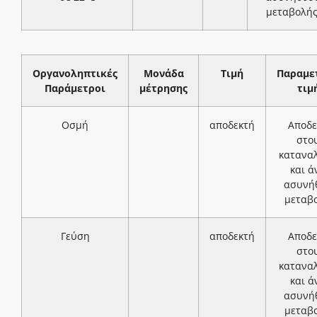
μεταβολή
Οργανοληπτικές
Μονάδα
Τιμή
Παραμε
Παράμετροι
μέτρησης
τιμ
Οσμή
αποδεκτή
Αποδε
στο
κατανα
και ά
ασυνή
μεταβ
Γεύση
αποδεκτή
Αποδε
στο
κατανα
και ά
ασυνή
μεταβ