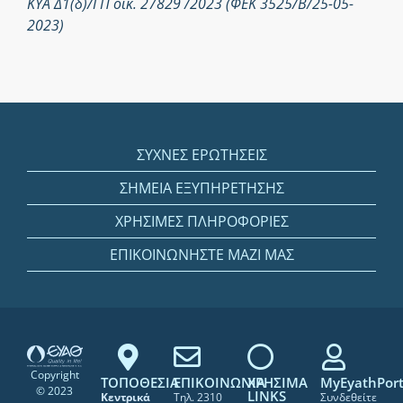
ΚΥΑ Δ1(δ)/ΓΠ οικ. 27829 /2023 (ΦΕΚ 3525/Β/25-05-
2023)
ΣΥΧΝΕΣ ΕΡΩΤΗΣΕΙΣ
ΣΗΜΕΙΑ ΕΞΥΠΗΡΕΤΗΣΗΣ
ΧΡΗΣΙΜΕΣ ΠΛΗΡΟΦΟΡΙΕΣ
ΕΠΙΚΟΙΝΩΝΗΣΤΕ ΜΑΖΙ ΜΑΣ
Copyright
ΤΟΠΟΘΕΣΙΑ
ΕΠΙΚΟΙΝΩΝΙΑ
ΧΡΗΣΙΜΑ
MyEyathPort
© 2023
LINKS
Κεντρικά
Τηλ. 2310
Συνδεθείτε