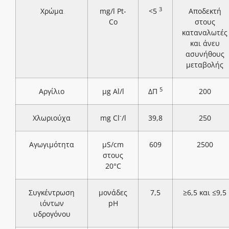
3
Χρώμα
mg/l Pt-
<5
Αποδεκτή
Co
στους
καταναλωτές
και άνευ
ασυνήθους
μεταβολής
5
Αργίλιο
μg Al/l
ΔΠ
200
-
Χλωριούχα
mg Cl
/l
39,8
250
Αγωγιμότητα
μS/cm
609
2500
στους
20°C
Συγκέντρωση
μονάδες
7,5
≥6,5 και ≤9,5
ιόντων
pH
υδρογόνου