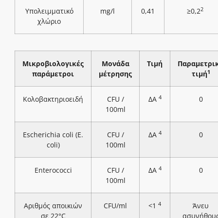
2
Υπολειμματικό
mg/l
0,41
≥0,2
χλώριο
Μικροβιολογικές
Μονάδα
Τιμή
Παραμετρι
1
παράμετροι
μέτρησης
τιμή
4
Κολοβακτηριοειδή
CFU /
ΔΑ
0
100ml
4
Escherichia coli (E.
CFU /
ΔΑ
0
coli)
100ml
4
Enterococci
CFU /
ΔΑ
0
100ml
4
Αριθμός αποικιών
CFU/ml
<1
Άνευ
σε 22°C
ασυνήθου