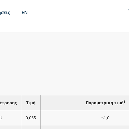
σεις
EN
1
έτρησης
Τιμή
Παραμετρική τιμή
U
0,065
<1,0