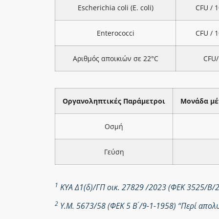
Escherichia coli (E. coli)
CFU / 
Enterococci
CFU / 
Αριθμός αποικιών σε 22°C
CFU/
Οργανοληπτικές Παράμετροι
Μονάδα μέ
Οσμή
Γεύση
1
ΚΥΑ Δ1(δ)/ΓΠ οικ. 27829 /2023 (ΦΕΚ 3525/Β/
2
Υ.Μ. 5673/58 (ΦΕΚ 5 Β ́/9-1-1958) “Περί απ