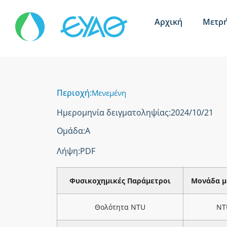
Αρχική
Μετρή
Περιοχή:
Μενεμένη
Ημερομηνία δειγματοληψίας:
2024/10/21
Ομάδα:
Α
Λήψη:
PDF
Φυσικοχημικές Παράμετροι
Μονάδα μ
Θολότητα NTU
NT