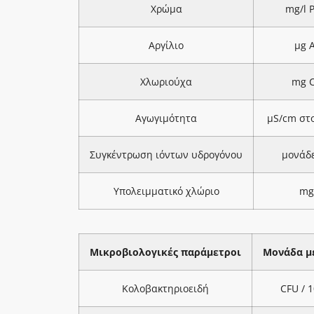
Χρώμα
mg/l 
Αργίλιο
μg A
Χλωριούχα
mg C
Αγωγιμότητα
μS/cm στ
Συγκέντρωση ιόντων υδρογόνου
μονάδ
Υπολειμματικό χλώριο
mg
Μικροβιολογικές παράμετροι
Μονάδα μ
Κολοβακτηριοειδή
CFU / 