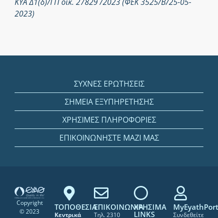
ΚΥΑ Δ1(δ)/ΓΠ οικ. 27829 /2023 (ΦΕΚ 3525/Β/25-05-
2023)
ΣΥΧΝΕΣ ΕΡΩΤΗΣΕΙΣ
ΣΗΜΕΙΑ ΕΞΥΠΗΡΕΤΗΣΗΣ
ΧΡΗΣΙΜΕΣ ΠΛΗΡΟΦΟΡΙΕΣ
ΕΠΙΚΟΙΝΩΝΗΣΤΕ ΜΑΖΙ ΜΑΣ
Copyright
ΤΟΠΟΘΕΣΙΑ
ΕΠΙΚΟΙΝΩΝΙΑ
ΧΡΗΣΙΜΑ
MyEyathPort
© 2023
LINKS
Κεντρικά
Τηλ. 2310
Συνδεθείτε