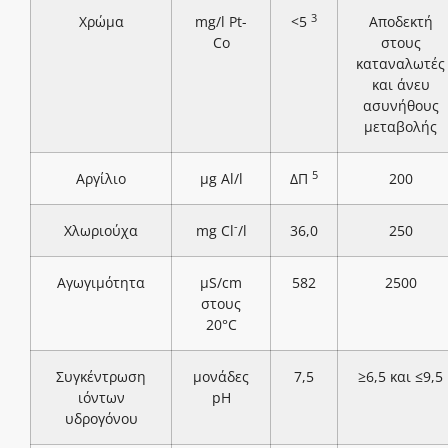
3
Χρώμα
mg/l Pt-
<5
Αποδεκτή
Co
στους
καταναλωτές
και άνευ
ασυνήθους
μεταβολής
5
Αργίλιο
μg Al/l
ΔΠ
200
-
Χλωριούχα
mg Cl
/l
36,0
250
Αγωγιμότητα
μS/cm
582
2500
στους
20°C
Συγκέντρωση
μονάδες
7,5
≥6,5 και ≤9,5
ιόντων
pH
υδρογόνου