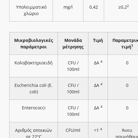
2
Υπολειμματικό
mg/l
0,42
≥0,2
χλώριο
Μικροβιολογικές
Μονάδα
Τιμή
Παραμετρι
1
παράμετροι
μέτρησης
τιμή
4
Κολοβακτηριοειδή
CFU /
ΔΑ
0
100ml
4
Escherichia coli (E.
CFU /
ΔΑ
0
coli)
100ml
4
Enterococci
CFU /
ΔΑ
0
100ml
4
Αριθμός αποικιών
CFU/ml
<1
Άνευ
σε 22°C
ασυνήθου