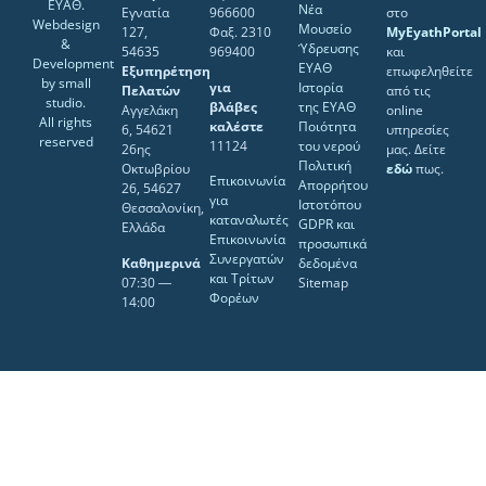
ΕΥΑΘ.
Νέα
Εγνατία
966600
στο
Webdesign
Μουσείο
127,
Φαξ. 2310
MyEyathPortal
&
Ύδρευσης
54635
969400
και
Development
ΕΥΑΘ
Εξυπηρέτηση
επωφεληθείτε
by
small
για
Ιστορία
Πελατών
από τις
studio
.
βλάβες
της ΕΥΑΘ
Αγγελάκη
online
All rights
καλέστε
Ποιότητα
6, 54621
υπηρεσίες
reserved
11124
του νερού
26ης
μας. Δείτε
Πολιτική
Οκτωβρίου
εδώ
πως.
Επικοινωνία
Απορρήτου
26, 54627
για
Ιστοτόπου
Θεσσαλονίκη,
καταναλωτές
GDPR και
Ελλάδα
Επικοινωνία
προσωπικά
Συνεργατών
Καθημερινά
δεδομένα
και Τρίτων
07:30 ―
Sitemap
Φορέων
14:00