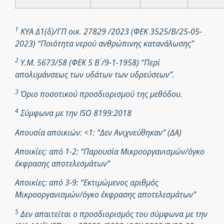
1
ΚΥΑ Δ1(δ)/ΓΠ οικ. 27829 /2023 (ΦΕΚ 3525/Β/25-05-
2023) “Ποιότητα νερού ανθρώπινης κατανάλωσης”
2
Υ.Μ. 5673/58 (ΦΕΚ 5 Β ́/9-1-1958) “Περί
απολυμάνσεως των υδάτων των υδρεύσεων”.
3
Όριο ποσοτικού προσδιορισμού της μεθόδου.
4
Σύμφωνα με την ISO 8199:2018
Απουσία αποικιών: <1: “Δεν Ανιχνεύθηκαν” (ΔΑ)
Αποικίες: από 1-2: “Παρουσία Μικροοργανισμών/όγκο
έκφρασης αποτελεσμάτων”
Αποικίες: από 3-9: “Εκτιμώμενος αριθμός
Μικροοργανισμών/όγκο έκφρασης αποτελεσμάτων”
5
Δεν απαιτείται ο προσδιορισμός του σύμφωνα με την