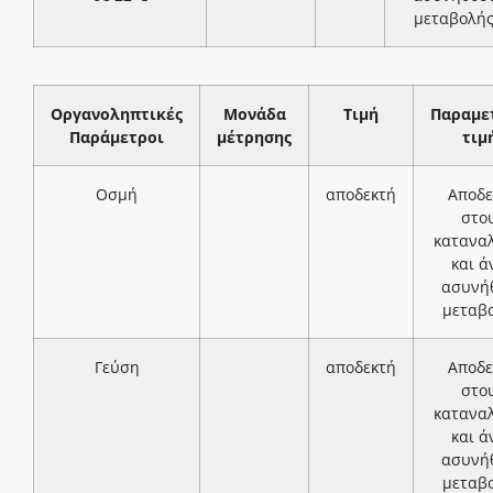
μεταβολή
Οργανοληπτικές
Μονάδα
Τιμή
Παραμε
Παράμετροι
μέτρησης
τιμ
Οσμή
αποδεκτή
Αποδε
στο
κατανα
και ά
ασυνή
μεταβ
Γεύση
αποδεκτή
Αποδε
στο
κατανα
και ά
ασυνή
μεταβ