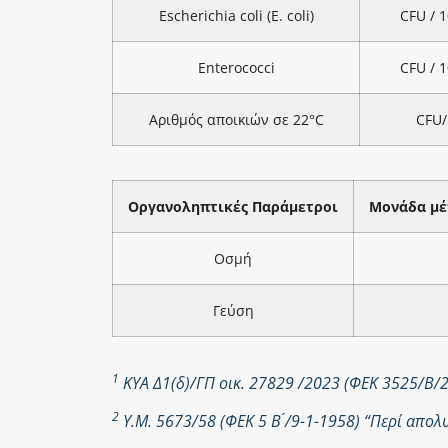
Escherichia coli (E. coli)
CFU / 
Enterococci
CFU / 
Αριθμός αποικιών σε 22°C
CFU/
Οργανοληπτικές Παράμετροι
Μονάδα μέ
Οσμή
Γεύση
1
ΚΥΑ Δ1(δ)/ΓΠ οικ. 27829 /2023 (ΦΕΚ 3525/Β/
2
Υ.Μ. 5673/58 (ΦΕΚ 5 Β ́/9-1-1958) “Περί απ