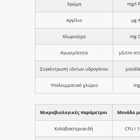
Χρώμα
mg/l 
Αργίλιο
μg A
Χλωριούχα
mg C
Αγωγιμότητα
μS/cm στ
Συγκέντρωση ιόντων υδρογόνου
μονάδ
Υπολειμματικό χλώριο
mg
Μικροβιολογικές παράμετροι
Μονάδα μ
Κολοβακτηριοειδή
CFU / 