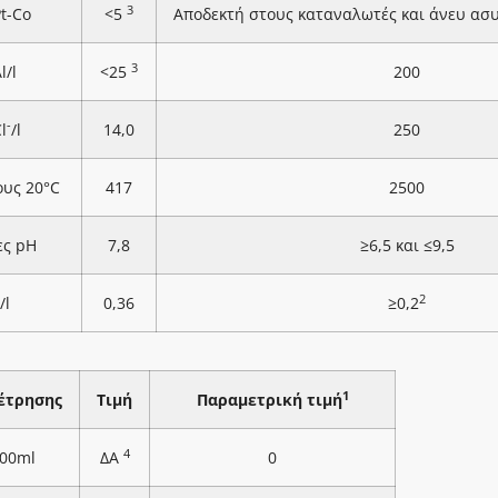
3
Pt-Co
<5
Αποδεκτή στους καταναλωτές και άνευ ασ
3
l/l
<25
200
-
l
/l
14,0
250
ους 20°C
417
2500
ες pH
7,8
≥6,5 και ≤9,5
2
/l
0,36
≥0,2
1
έτρησης
Τιμή
Παραμετρική τιμή
4
100ml
ΔΑ
0