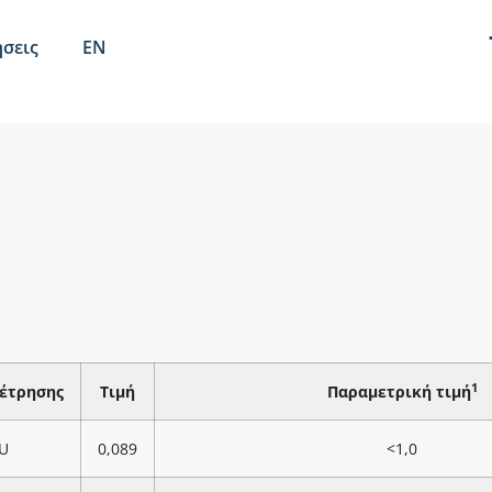
σεις
EN
1
έτρησης
Τιμή
Παραμετρική τιμή
U
0,089
<1,0