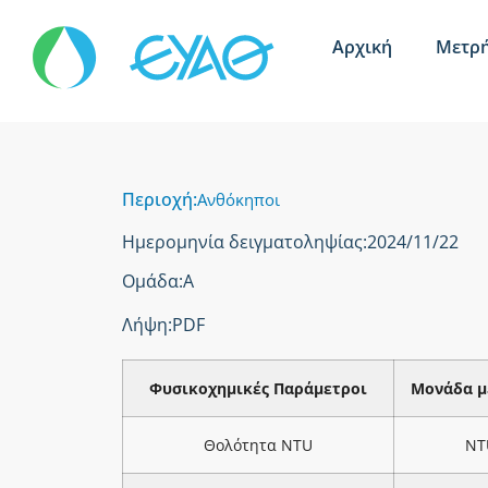
Αρχική
Μετρή
Περιοχή:
Ανθόκηποι
Ημερομηνία δειγματοληψίας:
2024/11/22
Ομάδα:
Α
Λήψη:
PDF
Φυσικοχημικές Παράμετροι
Μονάδα μ
Θολότητα NTU
NT