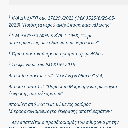
1
ΚΥΑ Δ1(δ)/ΓΠ οικ. 27829 /2023 (ΦΕΚ 3525/Β/25-05-
2023) “Ποιότητα νερού ανθρώπινης κατανάλωσης”
2
Υ.Μ. 5673/58 (ΦΕΚ 5 Β ́/9-1-1958) “Περί
απολυμάνσεως των υδάτων των υδρεύσεων”.
3
Όριο ποσοτικού προσδιορισμού της μεθόδου.
4
Σύμφωνα με την ISO 8199:2018
Απουσία αποικιών: <1: “Δεν Ανιχνεύθηκαν” (ΔΑ)
Αποικίες: από 1-2: “Παρουσία Μικροοργανισμών/όγκο
έκφρασης αποτελεσμάτων”
Αποικίες: από 3-9: “Εκτιμώμενος αριθμός
Μικροοργανισμών/όγκο έκφρασης αποτελεσμάτων”
5
Δεν απαιτείται ο προσδιορισμός του σύμφωνα με την