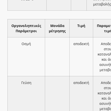
μεταβολή
Οργανοληπτικές
Μονάδα
Τιμή
Παραμε
Παράμετροι
μέτρησης
τιμ
Οσμή
αποδεκτή
Αποδε
στο
κατανα
και ά
ασυνή
μεταβ
Γεύση
αποδεκτή
Αποδε
στο
κατανα
και ά
ασυνή
μεταβ