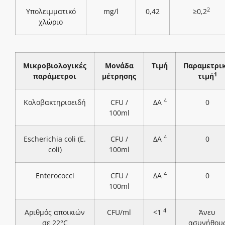
2
Υπολειμματικό
mg/l
0,42
≥0,2
χλώριο
Μικροβιολογικές
Μονάδα
Τιμή
Παραμετρι
1
παράμετροι
μέτρησης
τιμή
4
Κολοβακτηριοειδή
CFU /
ΔΑ
0
100ml
4
Escherichia coli (E.
CFU /
ΔΑ
0
coli)
100ml
4
Enterococci
CFU /
ΔΑ
0
100ml
4
Αριθμός αποικιών
CFU/ml
<1
Άνευ
σε 22°C
ασυνήθου