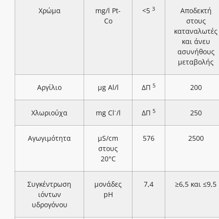
3
Χρώμα
mg/l Pt-
<5
Αποδεκτή
Co
στους
καταναλωτές
και άνευ
ασυνήθους
μεταβολής
5
Αργίλιο
μg Al/l
ΔΠ
200
-
5
Χλωριούχα
mg Cl
/l
ΔΠ
250
Αγωγιμότητα
μS/cm
576
2500
στους
20°C
Συγκέντρωση
μονάδες
7,4
≥6,5 και ≤9,5
ιόντων
pH
υδρογόνου