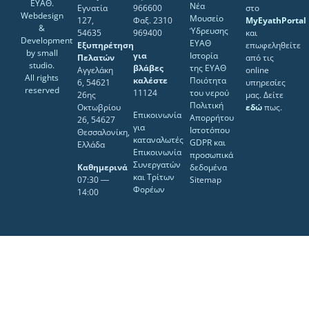
ΕΥΑΘ.
Νέα
Εγνατία
966600
στο
Webdesign
Μουσείο
127,
Φαξ. 2310
MyEyathPortal
&
Ύδρευσης
54635
969400
και
Development
ΕΥΑΘ
Εξυπηρέτηση
επωφεληθείτε
by
small
για
Ιστορία
Πελατών
από τις
studio
.
βλάβες
της ΕΥΑΘ
Αγγελάκη
online
All rights
καλέστε
Ποιότητα
6, 54621
υπηρεσίες
reserved
11124
του νερού
26ης
μας. Δείτε
Πολιτική
Οκτωβρίου
εδώ
πως.
Επικοινωνία
Απορρήτου
26, 54627
για
Ιστοτόπου
Θεσσαλονίκη,
καταναλωτές
GDPR και
Ελλάδα
Επικοινωνία
προσωπικά
Συνεργατών
Καθημερινά
δεδομένα
και Τρίτων
07:30 ―
Sitemap
Φορέων
14:00