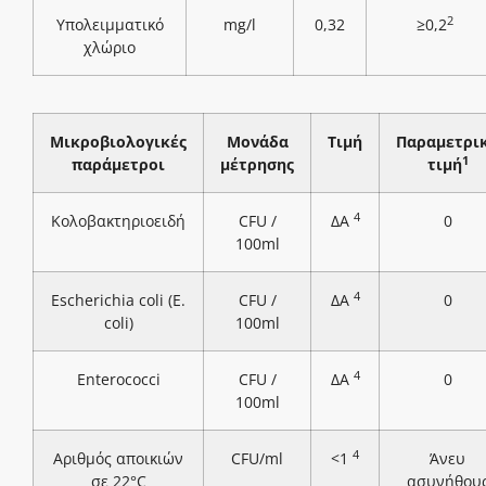
2
Υπολειμματικό
mg/l
0,32
≥0,2
χλώριο
Μικροβιολογικές
Μονάδα
Τιμή
Παραμετρι
1
παράμετροι
μέτρησης
τιμή
4
Κολοβακτηριοειδή
CFU /
ΔΑ
0
100ml
4
Escherichia coli (E.
CFU /
ΔΑ
0
coli)
100ml
4
Enterococci
CFU /
ΔΑ
0
100ml
4
Αριθμός αποικιών
CFU/ml
<1
Άνευ
σε 22°C
ασυνήθου