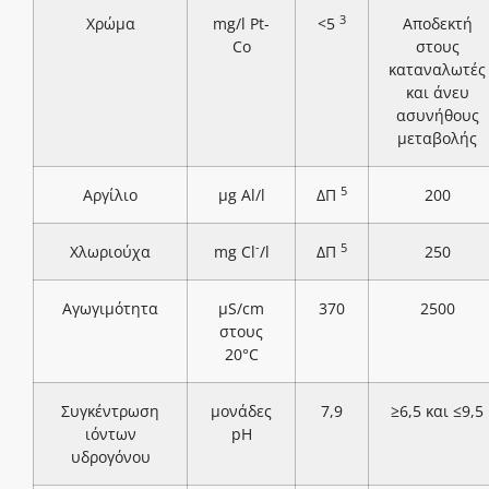
3
Χρώμα
mg/l Pt-
<5
Αποδεκτή
Co
στους
καταναλωτές
και άνευ
ασυνήθους
μεταβολής
5
Αργίλιο
μg Al/l
ΔΠ
200
-
5
Χλωριούχα
mg Cl
/l
ΔΠ
250
Αγωγιμότητα
μS/cm
370
2500
στους
20°C
Συγκέντρωση
μονάδες
7,9
≥6,5 και ≤9,5
ιόντων
pH
υδρογόνου