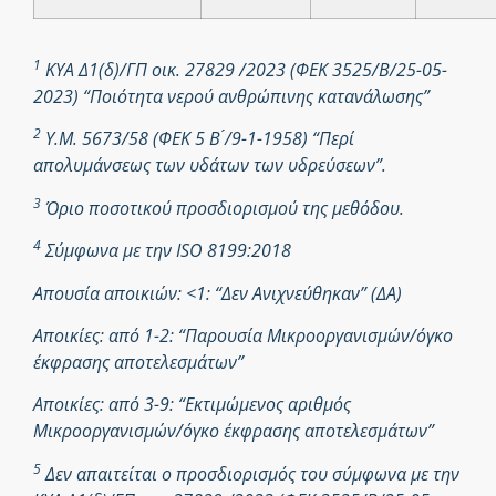
1
ΚΥΑ Δ1(δ)/ΓΠ οικ. 27829 /2023 (ΦΕΚ 3525/Β/25-05-
2023) “Ποιότητα νερού ανθρώπινης κατανάλωσης”
2
Υ.Μ. 5673/58 (ΦΕΚ 5 Β ́/9-1-1958) “Περί
απολυμάνσεως των υδάτων των υδρεύσεων”.
3
Όριο ποσοτικού προσδιορισμού της μεθόδου.
4
Σύμφωνα με την ISO 8199:2018
Απουσία αποικιών: <1: “Δεν Ανιχνεύθηκαν” (ΔΑ)
Αποικίες: από 1-2: “Παρουσία Μικροοργανισμών/όγκο
έκφρασης αποτελεσμάτων”
Αποικίες: από 3-9: “Εκτιμώμενος αριθμός
Μικροοργανισμών/όγκο έκφρασης αποτελεσμάτων”
5
Δεν απαιτείται ο προσδιορισμός του σύμφωνα με την