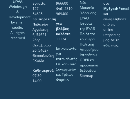
ΕΥΑΘ.
Νέα
Εγνατία
966600
στο
Webdesign
Μουσείο
127,
Φαξ. 2310
MyEyathPortal
&
Ύδρευσης
54635
969400
και
Development
ΕΥΑΘ
Εξυπηρέτηση
επωφεληθείτε
by
small
για
Ιστορία
Πελατών
από τις
studio
.
βλάβες
της ΕΥΑΘ
Αγγελάκη
online
All rights
καλέστε
Ποιότητα
6, 54621
υπηρεσίες
reserved
11124
του νερού
26ης
μας. Δείτε
Πολιτική
Οκτωβρίου
εδώ
πως.
Επικοινωνία
Απορρήτου
26, 54627
για
Ιστοτόπου
Θεσσαλονίκη,
καταναλωτές
GDPR και
Ελλάδα
Επικοινωνία
προσωπικά
Συνεργατών
Καθημερινά
δεδομένα
και Τρίτων
07:30 ―
Sitemap
Φορέων
14:00