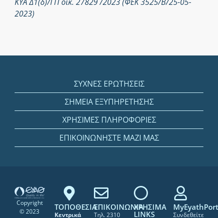
ΚΥΑ Δ1(δ)/ΓΠ οικ. 27829 /2023 (ΦΕΚ 3525/Β/25-05-
2023)
ΣΥΧΝΕΣ ΕΡΩΤΗΣΕΙΣ
ΣΗΜΕΙΑ ΕΞΥΠΗΡΕΤΗΣΗΣ
ΧΡΗΣΙΜΕΣ ΠΛΗΡΟΦΟΡΙΕΣ
ΕΠΙΚΟΙΝΩΝΗΣΤΕ ΜΑΖΙ ΜΑΣ
Copyright
ΤΟΠΟΘΕΣΙΑ
ΕΠΙΚΟΙΝΩΝΙΑ
ΧΡΗΣΙΜΑ
MyEyathPort
© 2023
LINKS
Κεντρικά
Τηλ. 2310
Συνδεθείτε