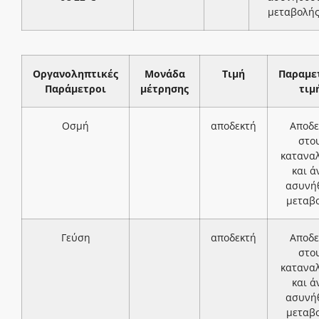
μεταβολή
Οργανοληπτικές
Μονάδα
Τιμή
Παραμε
Παράμετροι
μέτρησης
τιμ
Οσμή
αποδεκτή
Αποδε
στο
κατανα
και ά
ασυνή
μεταβ
Γεύση
αποδεκτή
Αποδε
στο
κατανα
και ά
ασυνή
μεταβ