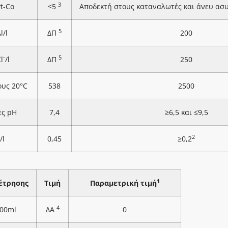
3
Pt-Co
<5
Αποδεκτή στους καταναλωτές και άνευ ασ
5
l/l
ΔΠ
200
-
5
l
/l
ΔΠ
250
ους 20°C
538
2500
ες pH
7,4
≥6,5 και ≤9,5
2
/l
0,45
≥0,2
1
έτρησης
Τιμή
Παραμετρική τιμή
4
100ml
ΔΑ
0