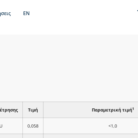
σεις
EN
1
έτρησης
Τιμή
Παραμετρική τιμή
U
0,058
<1,0