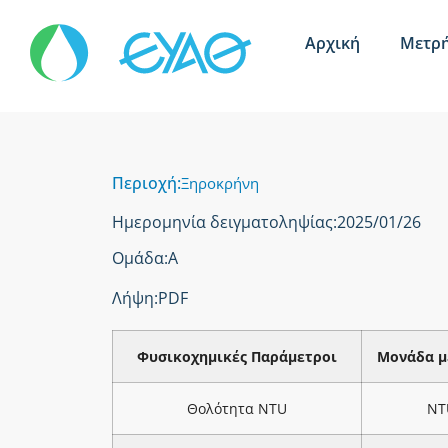
Αρχική
Μετρή
Περιοχή:
Ξηροκρήνη
Ημερομηνία δειγματοληψίας:
2025/01/26
Ομάδα:
Α
Λήψη:
PDF
Φυσικοχημικές Παράμετροι
Μονάδα μ
Θολότητα NTU
NT