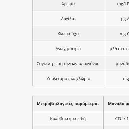
Χρώμα
mg/l 
Αργίλιο
μg A
Χλωριούχα
mg C
Αγωγιμότητα
μS/cm στ
Συγκέντρωση ιόντων υδρογόνου
μονάδ
Υπολειμματικό χλώριο
mg
Μικροβιολογικές παράμετροι
Μονάδα μ
Κολοβακτηριοειδή
CFU / 