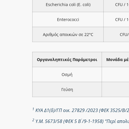
Escherichia coli (E. coli)
CFU / 
Enterococci
CFU / 
Αριθμός αποικιών σε 22°C
CFU/
Οργανοληπτικές Παράμετροι
Μονάδα μέ
Οσμή
Γεύση
1
ΚΥΑ Δ1(δ)/ΓΠ οικ. 27829 /2023 (ΦΕΚ 3525/Β/
2
Υ.Μ. 5673/58 (ΦΕΚ 5 Β ́/9-1-1958) “Περί απ