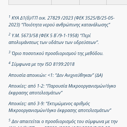
1
ΚΥΑ Δ1(δ)/ΓΠ οικ. 27829 /2023 (ΦΕΚ 3525/Β/25-05-
2023) “Ποιότητα νερού ανθρώπινης κατανάλωσης”
2
Υ.Μ. 5673/58 (ΦΕΚ 5 Β ́/9-1-1958) “Περί
απολυμάνσεως των υδάτων των υδρεύσεων”.
3
Όριο ποσοτικού προσδιορισμού της μεθόδου.
4
Σύμφωνα με την ISO 8199:2018
Απουσία αποικιών: <1: “Δεν Ανιχνεύθηκαν” (ΔΑ)
Αποικίες: από 1-2: “Παρουσία Μικροοργανισμών/όγκο
έκφρασης αποτελεσμάτων”
Αποικίες: από 3-9: “Εκτιμώμενος αριθμός
Μικροοργανισμών/όγκο έκφρασης αποτελεσμάτων”
5
Δεν απαιτείται ο προσδιορισμός του σύμφωνα με την