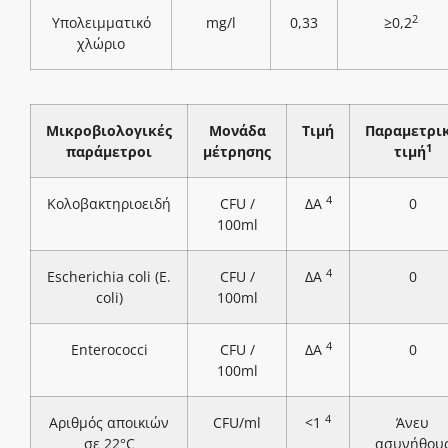
2
Υπολειμματικό
mg/l
0,33
≥0,2
χλώριο
Μικροβιολογικές
Μονάδα
Τιμή
Παραμετρι
1
παράμετροι
μέτρησης
τιμή
4
Κολοβακτηριοειδή
CFU /
ΔΑ
0
100ml
4
Escherichia coli (E.
CFU /
ΔΑ
0
coli)
100ml
4
Enterococci
CFU /
ΔΑ
0
100ml
4
Αριθμός αποικιών
CFU/ml
<1
Άνευ
σε 22°C
ασυνήθου