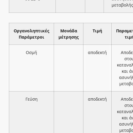
μεταβολή
Οργανοληπτικές
Μονάδα
Τιμή
Παραμε
Παράμετροι
μέτρησης
τιμ
Οσμή
αποδεκτή
Αποδε
στο
κατανα
και ά
ασυνή
μεταβ
Γεύση
αποδεκτή
Αποδε
στο
κατανα
και ά
ασυνή
μεταβ