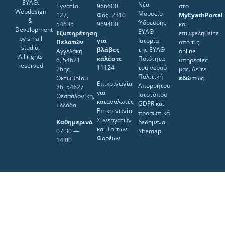
ΕΥΑΘ.
Νέα
Εγνατία
966600
στο
Webdesign
Μουσείο
127,
Φαξ. 2310
MyEyathPortal
&
Ύδρευσης
54635
969400
και
Development
ΕΥΑΘ
Εξυπηρέτηση
επωφεληθείτε
by
small
για
Ιστορία
Πελατών
από τις
studio
.
βλάβες
της ΕΥΑΘ
Αγγελάκη
online
All rights
καλέστε
Ποιότητα
6, 54621
υπηρεσίες
reserved
11124
του νερού
26ης
μας. Δείτε
Πολιτική
Οκτωβρίου
εδώ
πως.
Επικοινωνία
Απορρήτου
26, 54627
για
Ιστοτόπου
Θεσσαλονίκη,
καταναλωτές
GDPR και
Ελλάδα
Επικοινωνία
προσωπικά
Συνεργατών
Καθημερινά
δεδομένα
και Τρίτων
07:30 ―
Sitemap
Φορέων
14:00