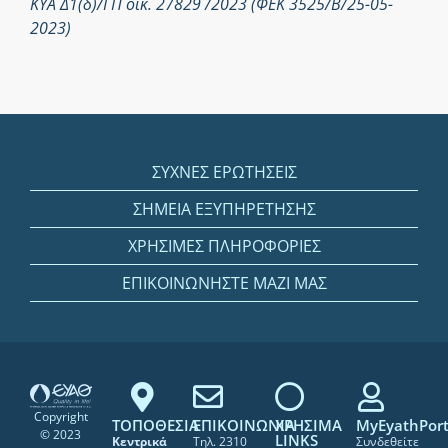
ΚΥΑ Δ1(δ)/ΓΠ οικ. 27829 /2023 (ΦΕΚ 3525/Β/25-05-
2023)
ΣΥΧΝΕΣ ΕΡΩΤΗΣΕΙΣ
ΣΗΜΕΙΑ ΕΞΥΠΗΡΕΤΗΣΗΣ
ΧΡΗΣΙΜΕΣ ΠΛΗΡΟΦΟΡΙΕΣ
ΕΠΙΚΟΙΝΩΝΗΣΤΕ ΜΑΖΙ ΜΑΣ
Copyright
ΤΟΠΟΘΕΣΙΑ
ΕΠΙΚΟΙΝΩΝΙΑ
ΧΡΗΣΙΜΑ
MyEyathPort
© 2023
LINKS
Κεντρικά
Τηλ. 2310
Συνδεθείτε