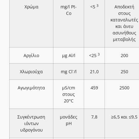
3
Χρώμα
mg/l Pt-
<5
Αποδεκτή
Co
στους
καταναλωτές
και άνευ
ασυνήθους
μεταβολής
3
Αργίλιο
μg Al/l
<25
200
-
Χλωριούχα
mg Cl
/l
21,0
250
Αγωγιμότητα
μS/cm
459
2500
στους
20°C
Συγκέντρωση
μονάδες
7,8
≥6,5 και ≤9,5
ιόντων
pH
υδρογόνου