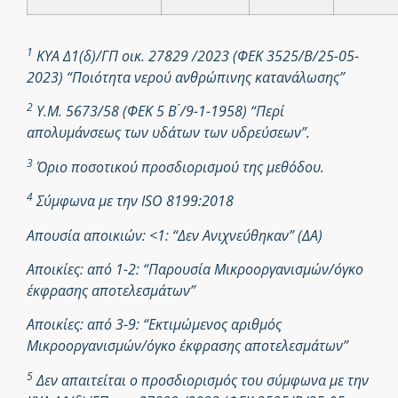
1
ΚΥΑ Δ1(δ)/ΓΠ οικ. 27829 /2023 (ΦΕΚ 3525/Β/25-05-
2023) “Ποιότητα νερού ανθρώπινης κατανάλωσης”
2
Υ.Μ. 5673/58 (ΦΕΚ 5 Β ́/9-1-1958) “Περί
απολυμάνσεως των υδάτων των υδρεύσεων”.
3
Όριο ποσοτικού προσδιορισμού της μεθόδου.
4
Σύμφωνα με την ISO 8199:2018
Απουσία αποικιών: <1: “Δεν Ανιχνεύθηκαν” (ΔΑ)
Αποικίες: από 1-2: “Παρουσία Μικροοργανισμών/όγκο
έκφρασης αποτελεσμάτων”
Αποικίες: από 3-9: “Εκτιμώμενος αριθμός
Μικροοργανισμών/όγκο έκφρασης αποτελεσμάτων”
5
Δεν απαιτείται ο προσδιορισμός του σύμφωνα με την