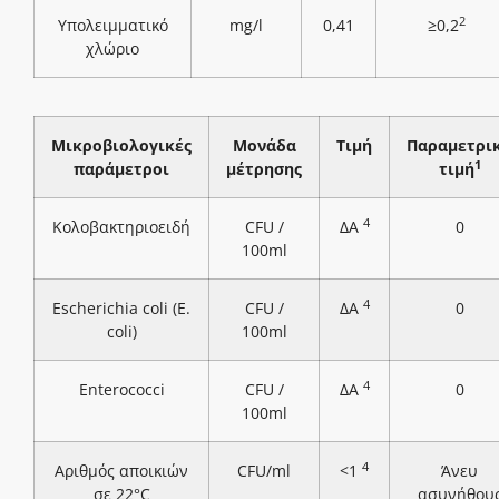
2
Υπολειμματικό
mg/l
0,41
≥0,2
χλώριο
Μικροβιολογικές
Μονάδα
Τιμή
Παραμετρι
1
παράμετροι
μέτρησης
τιμή
4
Κολοβακτηριοειδή
CFU /
ΔΑ
0
100ml
4
Escherichia coli (E.
CFU /
ΔΑ
0
coli)
100ml
4
Enterococci
CFU /
ΔΑ
0
100ml
4
Αριθμός αποικιών
CFU/ml
<1
Άνευ
σε 22°C
ασυνήθου