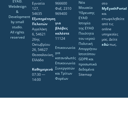
ΕΥΑΘ.
Νέα
Εγνατία
966600
στο
Webdesign
Μουσείο
127,
Φαξ. 2310
MyEyathPortal
&
Ύδρευσης
54635
969400
και
Development
ΕΥΑΘ
Εξυπηρέτηση
επωφεληθείτε
by
small
για
Ιστορία
Πελατών
από τις
studio
.
βλάβες
της ΕΥΑΘ
Αγγελάκη
online
All rights
καλέστε
Ποιότητα
6, 54621
υπηρεσίες
reserved
11124
του νερού
26ης
μας. Δείτε
Πολιτική
Οκτωβρίου
εδώ
πως.
Επικοινωνία
Απορρήτου
26, 54627
για
Ιστοτόπου
Θεσσαλονίκη,
καταναλωτές
GDPR και
Ελλάδα
Επικοινωνία
προσωπικά
Συνεργατών
Καθημερινά
δεδομένα
και Τρίτων
07:30 ―
Sitemap
Φορέων
14:00