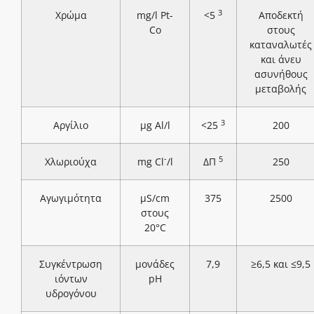
3
Χρώμα
mg/l Pt-
<5
Αποδεκτή
Co
στους
καταναλωτές
και άνευ
ασυνήθους
μεταβολής
3
Αργίλιο
μg Al/l
<25
200
-
5
Χλωριούχα
mg Cl
/l
ΔΠ
250
Αγωγιμότητα
μS/cm
375
2500
στους
20°C
Συγκέντρωση
μονάδες
7,9
≥6,5 και ≤9,5
ιόντων
pH
υδρογόνου