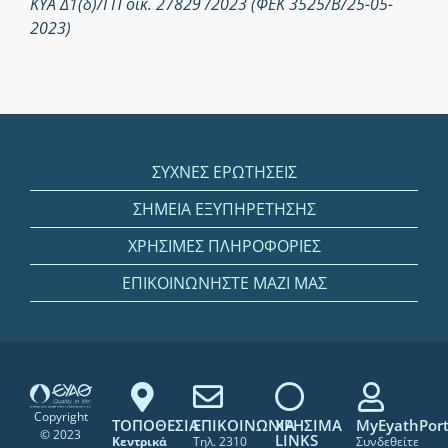
ΚΥΑ Δ1(δ)/ΓΠ οικ. 27829 /2023 (ΦΕΚ 3525/Β/25-05-
2023)
ΣΥΧΝΕΣ ΕΡΩΤΗΣΕΙΣ
ΣΗΜΕΙΑ ΕΞΥΠΗΡΕΤΗΣΗΣ
ΧΡΗΣΙΜΕΣ ΠΛΗΡΟΦΟΡΙΕΣ
ΕΠΙΚΟΙΝΩΝΗΣΤΕ ΜΑΖΙ ΜΑΣ
Copyright
ΤΟΠΟΘΕΣΙΑ
ΕΠΙΚΟΙΝΩΝΙΑ
ΧΡΗΣΙΜΑ
MyEyathPort
© 2023
LINKS
Κεντρικά
Τηλ. 2310
Συνδεθείτε