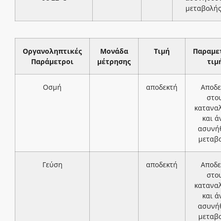
μεταβολή
Οργανοληπτικές
Μονάδα
Τιμή
Παραμε
Παράμετροι
μέτρησης
τιμ
Οσμή
αποδεκτή
Αποδε
στο
κατανα
και ά
ασυνή
μεταβ
Γεύση
αποδεκτή
Αποδε
στο
κατανα
και ά
ασυνή
μεταβ