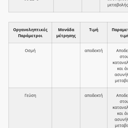
μεταβολή
Οργανοληπτικές
Μονάδα
Τιμή
Παραμε
Παράμετροι
μέτρησης
τιμ
Οσμή
αποδεκτή
Αποδε
στο
κατανα
και ά
ασυνή
μεταβ
Γεύση
αποδεκτή
Αποδε
στο
κατανα
και ά
ασυνή
μεταβ