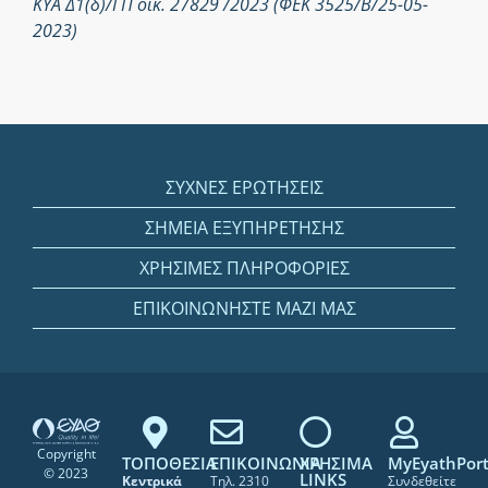
ΚΥΑ Δ1(δ)/ΓΠ οικ. 27829 /2023 (ΦΕΚ 3525/Β/25-05-
2023)
ΣΥΧΝΕΣ ΕΡΩΤΗΣΕΙΣ
ΣΗΜΕΙΑ ΕΞΥΠΗΡΕΤΗΣΗΣ
ΧΡΗΣΙΜΕΣ ΠΛΗΡΟΦΟΡΙΕΣ
ΕΠΙΚΟΙΝΩΝΗΣΤΕ ΜΑΖΙ ΜΑΣ
Copyright
ΤΟΠΟΘΕΣΙΑ
ΕΠΙΚΟΙΝΩΝΙΑ
ΧΡΗΣΙΜΑ
MyEyathPort
© 2023
LINKS
Κεντρικά
Τηλ. 2310
Συνδεθείτε