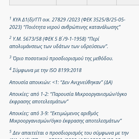
1
ΚΥΑ Δ1(δ)/ΓΠ οικ. 27829 /2023 (ΦΕΚ 3525/Β/25-05-
2023) “Ποιότητα νερού ανθρώπινης κατανάλωσης”
2
Υ.Μ. 5673/58 (ΦΕΚ 5 Β ́/9-1-1958) “Περί
απολυμάνσεως των υδάτων των υδρεύσεων”.
3
Όριο ποσοτικού προσδιορισμού της μεθόδου.
4
Σύμφωνα με την ISO 8199:2018
Απουσία αποικιών: <1: “Δεν Ανιχνεύθηκαν” (ΔΑ)
Αποικίες: από 1-2: “Παρουσία Μικροοργανισμών/όγκο
έκφρασης αποτελεσμάτων”
Αποικίες: από 3-9: “Εκτιμώμενος αριθμός
Μικροοργανισμών/όγκο έκφρασης αποτελεσμάτων”
5
Δεν απαιτείται ο προσδιορισμός του σύμφωνα με την