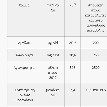
3
Χρώμα
mg/l Pt-
<5
Αποδεκτή
Co
στους
καταναλωτές
και άνευ
ασυνήθους
μεταβολής
5
Αργίλιο
μg Al/l
ΔΠ
200
-
Χλωριούχα
mg Cl
/l
20,6
250
Αγωγιμότητα
μS/cm
516
2500
στους
20°C
Συγκέντρωση
μονάδες
7,4
≥6,5 και ≤9,5
ιόντων
pH
υδρογόνου