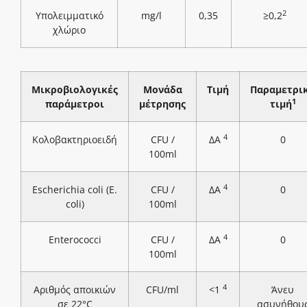
2
Υπολειμματικό
mg/l
0,35
≥0,2
χλώριο
Μικροβιολογικές
Μονάδα
Τιμή
Παραμετρι
1
παράμετροι
μέτρησης
τιμή
4
Κολοβακτηριοειδή
CFU /
ΔΑ
0
100ml
4
Escherichia coli (E.
CFU /
ΔΑ
0
coli)
100ml
4
Enterococci
CFU /
ΔΑ
0
100ml
4
Αριθμός αποικιών
CFU/ml
<1
Άνευ
σε 22°C
ασυνήθου