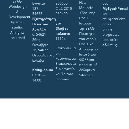
ΕΥΑΘ.
Νέα
Εγνατία
966600
στο
Webdesign
Μουσείο
127,
Φαξ. 2310
MyEyathPortal
&
Ύδρευσης
54635
969400
και
Development
ΕΥΑΘ
Εξυπηρέτηση
επωφεληθείτε
by
small
για
Ιστορία
Πελατών
από τις
studio
.
βλάβες
της ΕΥΑΘ
Αγγελάκη
online
All rights
καλέστε
Ποιότητα
6, 54621
υπηρεσίες
reserved
11124
του νερού
26ης
μας. Δείτε
Πολιτική
Οκτωβρίου
εδώ
πως.
Επικοινωνία
Απορρήτου
26, 54627
για
Ιστοτόπου
Θεσσαλονίκη,
καταναλωτές
GDPR και
Ελλάδα
Επικοινωνία
προσωπικά
Συνεργατών
Καθημερινά
δεδομένα
και Τρίτων
07:30 ―
Sitemap
Φορέων
14:00