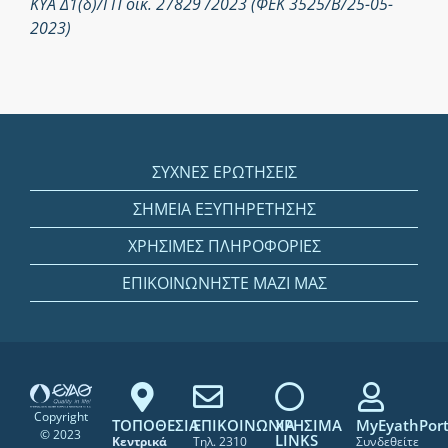
ΚΥΑ Δ1(δ)/ΓΠ οικ. 27829 /2023 (ΦΕΚ 3525/Β/25-05-
2023)
ΣΥΧΝΕΣ ΕΡΩΤΗΣΕΙΣ
ΣΗΜΕΙΑ ΕΞΥΠΗΡΕΤΗΣΗΣ
ΧΡΗΣΙΜΕΣ ΠΛΗΡΟΦΟΡΙΕΣ
ΕΠΙΚΟΙΝΩΝΗΣΤΕ ΜΑΖΙ ΜΑΣ
Copyright
ΤΟΠΟΘΕΣΙΑ
ΕΠΙΚΟΙΝΩΝΙΑ
ΧΡΗΣΙΜΑ
MyEyathPort
© 2023
LINKS
Κεντρικά
Τηλ. 2310
Συνδεθείτε