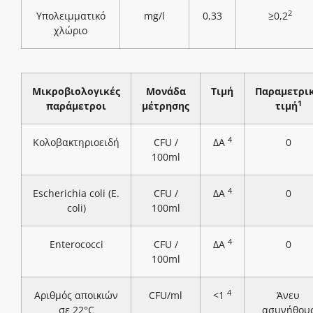
2
Υπολειμματικό
mg/l
0,33
≥0,2
χλώριο
Μικροβιολογικές
Μονάδα
Τιμή
Παραμετρι
1
παράμετροι
μέτρησης
τιμή
4
Κολοβακτηριοειδή
CFU /
ΔΑ
0
100ml
4
Escherichia coli (E.
CFU /
ΔΑ
0
coli)
100ml
4
Enterococci
CFU /
ΔΑ
0
100ml
4
Αριθμός αποικιών
CFU/ml
<1
Άνευ
σε 22°C
ασυνήθου