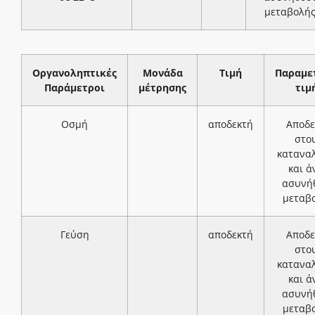
μεταβολή
Οργανοληπτικές
Μονάδα
Τιμή
Παραμε
Παράμετροι
μέτρησης
τιμ
Οσμή
αποδεκτή
Αποδε
στο
κατανα
και ά
ασυνή
μεταβ
Γεύση
αποδεκτή
Αποδε
στο
κατανα
και ά
ασυνή
μεταβ