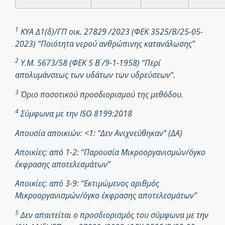
1
ΚΥΑ Δ1(δ)/ΓΠ οικ. 27829 /2023 (ΦΕΚ 3525/Β/25-05-
2023) “Ποιότητα νερού ανθρώπινης κατανάλωσης”
2
Υ.Μ. 5673/58 (ΦΕΚ 5 Β ́/9-1-1958) “Περί
απολυμάνσεως των υδάτων των υδρεύσεων”.
3
Όριο ποσοτικού προσδιορισμού της μεθόδου.
4
Σύμφωνα με την ISO 8199:2018
Απουσία αποικιών: <1: “Δεν Ανιχνεύθηκαν” (ΔΑ)
Αποικίες: από 1-2: “Παρουσία Μικροοργανισμών/όγκο
έκφρασης αποτελεσμάτων”
Αποικίες: από 3-9: “Εκτιμώμενος αριθμός
Μικροοργανισμών/όγκο έκφρασης αποτελεσμάτων”
5
Δεν απαιτείται ο προσδιορισμός του σύμφωνα με την