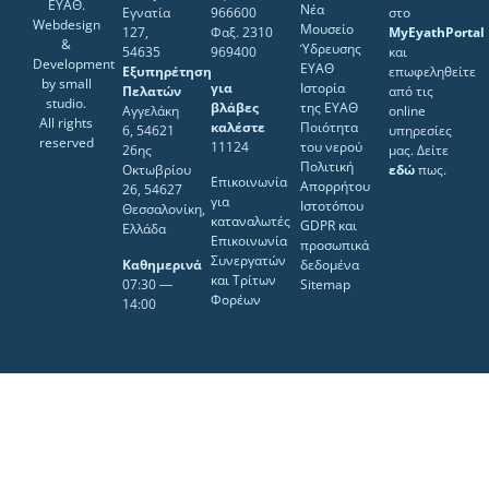
ΕΥΑΘ.
Νέα
Εγνατία
966600
στο
Webdesign
Μουσείο
127,
Φαξ. 2310
MyEyathPortal
&
Ύδρευσης
54635
969400
και
Development
ΕΥΑΘ
Εξυπηρέτηση
επωφεληθείτε
by
small
για
Ιστορία
Πελατών
από τις
studio
.
βλάβες
της ΕΥΑΘ
Αγγελάκη
online
All rights
καλέστε
Ποιότητα
6, 54621
υπηρεσίες
reserved
11124
του νερού
26ης
μας. Δείτε
Πολιτική
Οκτωβρίου
εδώ
πως.
Επικοινωνία
Απορρήτου
26, 54627
για
Ιστοτόπου
Θεσσαλονίκη,
καταναλωτές
GDPR και
Ελλάδα
Επικοινωνία
προσωπικά
Συνεργατών
Καθημερινά
δεδομένα
και Τρίτων
07:30 ―
Sitemap
Φορέων
14:00