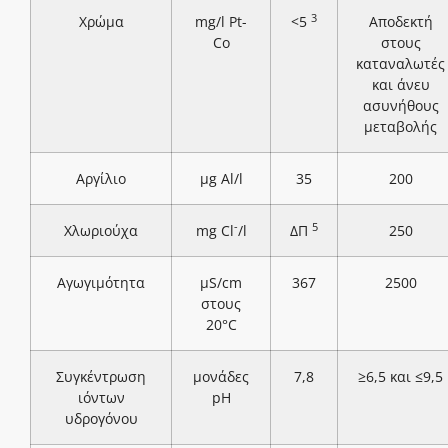
3
Χρώμα
mg/l Pt-
<5
Αποδεκτή
Co
στους
καταναλωτές
και άνευ
ασυνήθους
μεταβολής
Αργίλιο
μg Al/l
35
200
-
5
Χλωριούχα
mg Cl
/l
ΔΠ
250
Αγωγιμότητα
μS/cm
367
2500
στους
20°C
Συγκέντρωση
μονάδες
7,8
≥6,5 και ≤9,5
ιόντων
pH
υδρογόνου