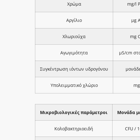
Χρώμα
mg/l 
Αργίλιο
μg A
Χλωριούχα
mg C
Αγωγιμότητα
μS/cm στ
Συγκέντρωση ιόντων υδρογόνου
μονάδ
Υπολειμματικό χλώριο
mg
Μικροβιολογικές παράμετροι
Μονάδα μ
Κολοβακτηριοειδή
CFU / 