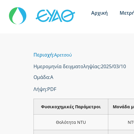
Αρχική
Μετρή
Περιοχή:
Αρετσού
Ημερομηνία δειγματοληψίας:
2025/03/10
Ομάδα:
Α
Λήψη:
PDF
Φυσικοχημικές Παράμετροι
Μονάδα μ
Θολότητα NTU
NT