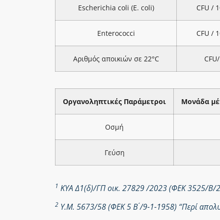
Escherichia coli (E. coli)
CFU / 
Enterococci
CFU / 
Αριθμός αποικιών σε 22°C
CFU/
Οργανοληπτικές Παράμετροι
Μονάδα μέ
Οσμή
Γεύση
1
ΚΥΑ Δ1(δ)/ΓΠ οικ. 27829 /2023 (ΦΕΚ 3525/Β/
2
Υ.Μ. 5673/58 (ΦΕΚ 5 Β ́/9-1-1958) “Περί απ