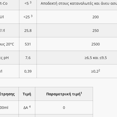
3
Pt-Co
<5
Αποδεκτή στους καταναλωτές και άνευ ασ
3
l/l
<25
200
-
l
/l
25,8
250
ους 20°C
531
2500
ες pH
7,6
≥6,5 και ≤9,5
2
/l
0,39
≥0,2
1
έτρησης
Τιμή
Παραμετρική τιμή
4
100ml
ΔΑ
0