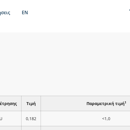
σεις
EN
1
έτρησης
Τιμή
Παραμετρική τιμή
U
0,182
<1,0