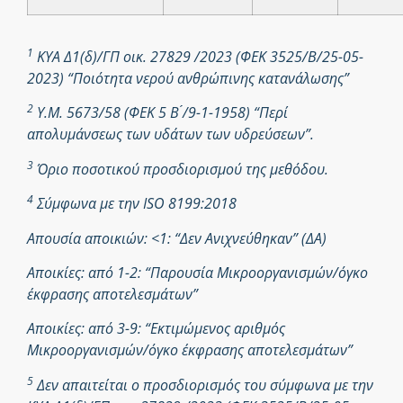
1
ΚΥΑ Δ1(δ)/ΓΠ οικ. 27829 /2023 (ΦΕΚ 3525/Β/25-05-
2023) “Ποιότητα νερού ανθρώπινης κατανάλωσης”
2
Υ.Μ. 5673/58 (ΦΕΚ 5 Β ́/9-1-1958) “Περί
απολυμάνσεως των υδάτων των υδρεύσεων”.
3
Όριο ποσοτικού προσδιορισμού της μεθόδου.
4
Σύμφωνα με την ISO 8199:2018
Απουσία αποικιών: <1: “Δεν Ανιχνεύθηκαν” (ΔΑ)
Αποικίες: από 1-2: “Παρουσία Μικροοργανισμών/όγκο
έκφρασης αποτελεσμάτων”
Αποικίες: από 3-9: “Εκτιμώμενος αριθμός
Μικροοργανισμών/όγκο έκφρασης αποτελεσμάτων”
5
Δεν απαιτείται ο προσδιορισμός του σύμφωνα με την