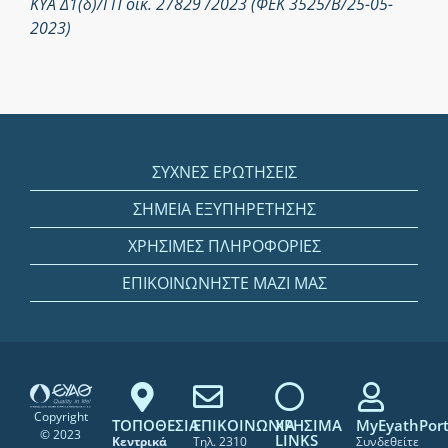
ΚΥΑ Δ1(δ)/ΓΠ οικ. 27829 /2023 (ΦΕΚ 3525/Β/25-05-
2023)
ΣΥΧΝΕΣ ΕΡΩΤΗΣΕΙΣ
ΣΗΜΕΙΑ ΕΞΥΠΗΡΕΤΗΣΗΣ
ΧΡΗΣΙΜΕΣ ΠΛΗΡΟΦΟΡΙΕΣ
ΕΠΙΚΟΙΝΩΝΗΣΤΕ ΜΑΖΙ ΜΑΣ
Copyright
ΤΟΠΟΘΕΣΙΑ
ΕΠΙΚΟΙΝΩΝΙΑ
ΧΡΗΣΙΜΑ
MyEyathPort
© 2023
LINKS
Κεντρικά
Τηλ. 2310
Συνδεθείτε