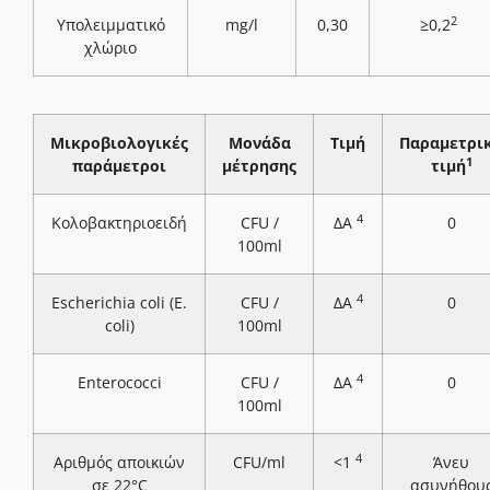
2
Υπολειμματικό
mg/l
0,30
≥0,2
χλώριο
Μικροβιολογικές
Μονάδα
Τιμή
Παραμετρι
1
παράμετροι
μέτρησης
τιμή
4
Κολοβακτηριοειδή
CFU /
ΔΑ
0
100ml
4
Escherichia coli (E.
CFU /
ΔΑ
0
coli)
100ml
4
Enterococci
CFU /
ΔΑ
0
100ml
4
Αριθμός αποικιών
CFU/ml
<1
Άνευ
σε 22°C
ασυνήθου