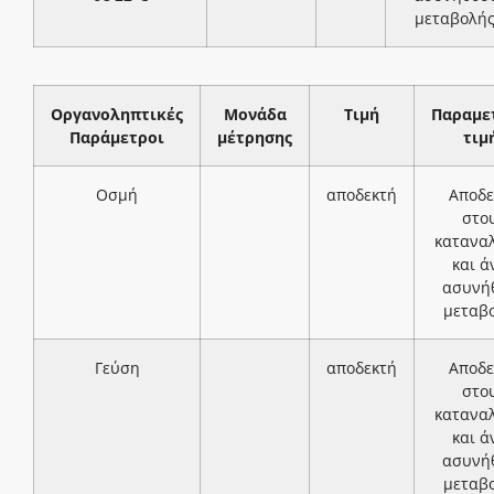
μεταβολή
Οργανοληπτικές
Μονάδα
Τιμή
Παραμε
Παράμετροι
μέτρησης
τιμ
Οσμή
αποδεκτή
Αποδε
στο
κατανα
και ά
ασυνή
μεταβ
Γεύση
αποδεκτή
Αποδε
στο
κατανα
και ά
ασυνή
μεταβ