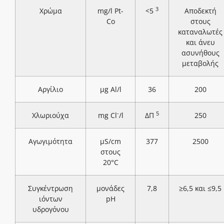
3
Χρώμα
mg/l Pt-
<5
Αποδεκτή
Co
στους
καταναλωτές
και άνευ
ασυνήθους
μεταβολής
Αργίλιο
μg Al/l
36
200
-
5
Χλωριούχα
mg Cl
/l
ΔΠ
250
Αγωγιμότητα
μS/cm
377
2500
στους
20°C
Συγκέντρωση
μονάδες
7,8
≥6,5 και ≤9,5
ιόντων
pH
υδρογόνου