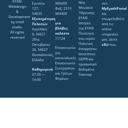
ΕΥΑΘ.
Νέα
Εγνατία
966600
στο
Webdesign
Μουσείο
127,
Φαξ. 2310
MyEyathPortal
&
Ύδρευσης
54635
969400
και
Development
ΕΥΑΘ
Εξυπηρέτηση
επωφεληθείτε
by
small
για
Ιστορία
Πελατών
από τις
studio
.
βλάβες
της ΕΥΑΘ
Αγγελάκη
online
All rights
καλέστε
Ποιότητα
6, 54621
υπηρεσίες
reserved
11124
του νερού
26ης
μας. Δείτε
Πολιτική
Οκτωβρίου
εδώ
πως.
Επικοινωνία
Απορρήτου
26, 54627
για
Ιστοτόπου
Θεσσαλονίκη,
καταναλωτές
GDPR και
Ελλάδα
Επικοινωνία
προσωπικά
Συνεργατών
Καθημερινά
δεδομένα
και Τρίτων
07:30 ―
Sitemap
Φορέων
14:00