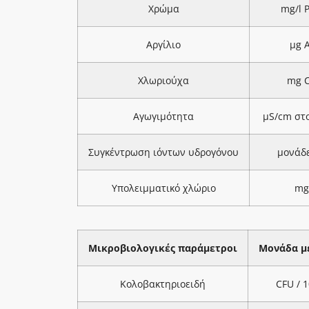
Χρώμα
mg/l 
Αργίλιο
μg A
Χλωριούχα
mg C
Αγωγιμότητα
μS/cm στ
Συγκέντρωση ιόντων υδρογόνου
μονάδ
Υπολειμματικό χλώριο
mg
Μικροβιολογικές παράμετροι
Μονάδα μ
Κολοβακτηριοειδή
CFU / 