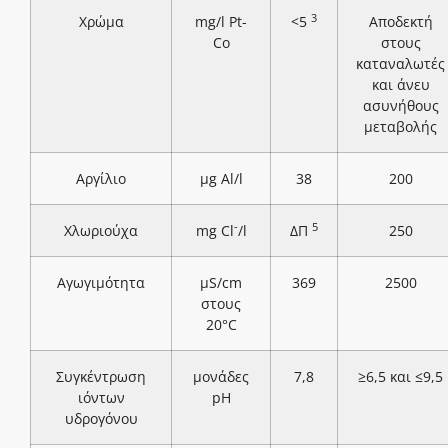
3
Χρώμα
mg/l Pt-
<5
Αποδεκτή
Co
στους
καταναλωτές
και άνευ
ασυνήθους
μεταβολής
Αργίλιο
μg Al/l
38
200
-
5
Χλωριούχα
mg Cl
/l
ΔΠ
250
Αγωγιμότητα
μS/cm
369
2500
στους
20°C
Συγκέντρωση
μονάδες
7,8
≥6,5 και ≤9,5
ιόντων
pH
υδρογόνου