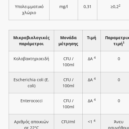
2
Υπολειμματικό
mg/l
0,31
≥0,2
χλώριο
Μικροβιολογικές
Μονάδα
Τιμή
Παραμετρι
1
παράμετροι
μέτρησης
τιμή
4
Κολοβακτηριοειδή
CFU /
ΔΑ
0
100ml
4
Escherichia coli (E.
CFU /
ΔΑ
0
coli)
100ml
4
Enterococci
CFU /
ΔΑ
0
100ml
4
Αριθμός αποικιών
CFU/ml
<1
Άνευ
σε 22°C
ασυνήθου