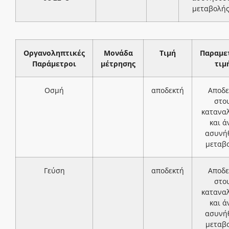
μεταβολή
Οργανοληπτικές
Μονάδα
Τιμή
Παραμε
Παράμετροι
μέτρησης
τιμ
Οσμή
αποδεκτή
Αποδε
στο
κατανα
και ά
ασυνή
μεταβ
Γεύση
αποδεκτή
Αποδε
στο
κατανα
και ά
ασυνή
μεταβ