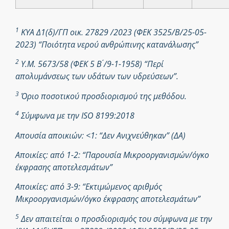
1
ΚΥΑ Δ1(δ)/ΓΠ οικ. 27829 /2023 (ΦΕΚ 3525/Β/25-05-
2023) “Ποιότητα νερού ανθρώπινης κατανάλωσης”
2
Υ.Μ. 5673/58 (ΦΕΚ 5 Β ́/9-1-1958) “Περί
απολυμάνσεως των υδάτων των υδρεύσεων”.
3
Όριο ποσοτικού προσδιορισμού της μεθόδου.
4
Σύμφωνα με την ISO 8199:2018
Απουσία αποικιών: <1: “Δεν Ανιχνεύθηκαν” (ΔΑ)
Αποικίες: από 1-2: “Παρουσία Μικροοργανισμών/όγκο
έκφρασης αποτελεσμάτων”
Αποικίες: από 3-9: “Εκτιμώμενος αριθμός
Μικροοργανισμών/όγκο έκφρασης αποτελεσμάτων”
5
Δεν απαιτείται ο προσδιορισμός του σύμφωνα με την