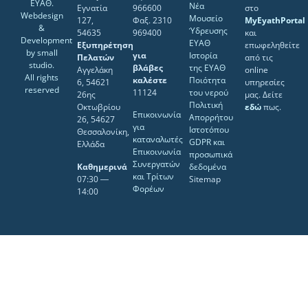
ΕΥΑΘ.
Νέα
Εγνατία
966600
στο
Webdesign
Μουσείο
127,
Φαξ. 2310
MyEyathPortal
&
Ύδρευσης
54635
969400
και
Development
ΕΥΑΘ
Εξυπηρέτηση
επωφεληθείτε
by
small
για
Ιστορία
Πελατών
από τις
studio
.
βλάβες
της ΕΥΑΘ
Αγγελάκη
online
All rights
καλέστε
Ποιότητα
6, 54621
υπηρεσίες
reserved
11124
του νερού
26ης
μας. Δείτε
Πολιτική
Οκτωβρίου
εδώ
πως.
Επικοινωνία
Απορρήτου
26, 54627
για
Ιστοτόπου
Θεσσαλονίκη,
καταναλωτές
GDPR και
Ελλάδα
Επικοινωνία
προσωπικά
Συνεργατών
Καθημερινά
δεδομένα
και Τρίτων
07:30 ―
Sitemap
Φορέων
14:00