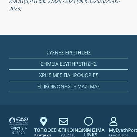
ΚΥΑ Δ1(δ)/ΓΠ οικ. 27829 /2023 (ΦΕΚ 3525/Β/25-05-
2023)
ΣΥΧΝΕΣ ΕΡΩΤΗΣΕΙΣ
ΣΗΜΕΙΑ ΕΞΥΠΗΡΕΤΗΣΗΣ
ΧΡΗΣΙΜΕΣ ΠΛΗΡΟΦΟΡΙΕΣ
ΕΠΙΚΟΙΝΩΝΗΣΤΕ ΜΑΖΙ ΜΑΣ
Copyright
ΤΟΠΟΘΕΣΙΑ
ΕΠΙΚΟΙΝΩΝΙΑ
ΧΡΗΣΙΜΑ
MyEyathPort
© 2023
LINKS
Κεντρικά
Τηλ. 2310
Συνδεθείτε