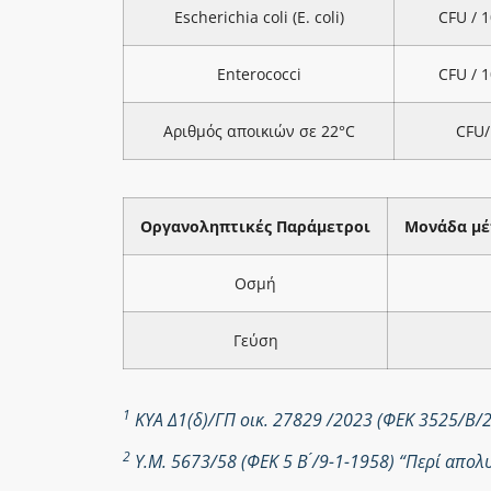
Escherichia coli (E. coli)
CFU / 
Enterococci
CFU / 
Αριθμός αποικιών σε 22°C
CFU/
Οργανοληπτικές Παράμετροι
Μονάδα μέ
Οσμή
Γεύση
1
ΚΥΑ Δ1(δ)/ΓΠ οικ. 27829 /2023 (ΦΕΚ 3525/Β/
2
Υ.Μ. 5673/58 (ΦΕΚ 5 Β ́/9-1-1958) “Περί απ