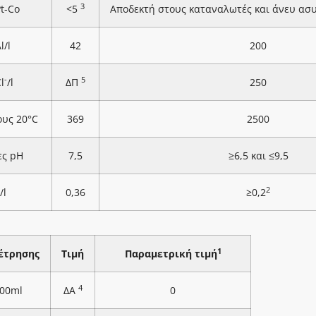
3
Pt-Co
<5
Αποδεκτή στους καταναλωτές και άνευ ασ
l/l
42
200
-
5
l
/l
ΔΠ
250
ους 20°C
369
2500
ες pH
7,5
≥6,5 και ≤9,5
2
/l
0,36
≥0,2
1
έτρησης
Τιμή
Παραμετρική τιμή
4
100ml
ΔΑ
0