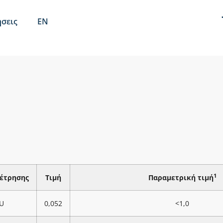
σεις
EN
1
έτρησης
Τιμή
Παραμετρική τιμή
U
0,052
<1,0