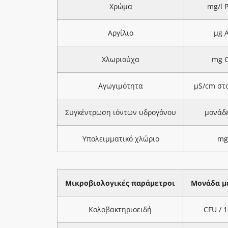
Χρώμα
mg/l 
Αργίλιο
μg A
Χλωριούχα
mg C
Αγωγιμότητα
μS/cm στ
Συγκέντρωση ιόντων υδρογόνου
μονάδ
Υπολειμματικό χλώριο
mg
Μικροβιολογικές παράμετροι
Μονάδα μ
Κολοβακτηριοειδή
CFU / 