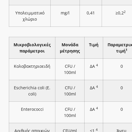
2
Υπολειμματικό
mg/l
0,41
≥0,2
χλώριο
Μικροβιολογικές
Μονάδα
Τιμή
Παραμετρι
1
παράμετροι
μέτρησης
τιμή
4
Κολοβακτηριοειδή
CFU /
ΔΑ
0
100ml
4
Escherichia coli (E.
CFU /
ΔΑ
0
coli)
100ml
4
Enterococci
CFU /
ΔΑ
0
100ml
4
Αριθμός αποικιών
CFU/ml
<1
Άνευ