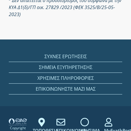
Δεν απαιτείται ο προσδιορισμός του σύμφωνα με την
ΚΥΑ Δ1(δ)/ΓΠ οικ. 27829 /2023 (ΦΕΚ 3525/Β/25-05-
2023)
ΣΥΧΝΕΣ ΕΡΩΤΗΣΕΙΣ
ΣΗΜΕΙΑ ΕΞΥΠΗΡΕΤΗΣΗΣ
ΧΡΗΣΙΜΕΣ ΠΛΗΡΟΦΟΡΙΕΣ
ΕΠΙΚΟΙΝΩΝΗΣΤΕ ΜΑΖΙ ΜΑΣ
Copyright
ΤΟΠΟΘΕΣΙΑ
ΕΠΙΚΟΙΝΩΝΙΑ
ΧΡΗΣΙΜΑ
MyEyathPort