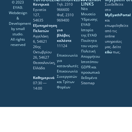
© 2023
LINKS
Κεντρικά
Τηλ. 2310
Συνδεθείτε
ΕΥΑΘ.
Νέα
Εγνατία
966600
στο
Webdesign
Μουσείο
127,
Φαξ. 2310
MyEyathPortal
&
Ύδρευσης
54635
969400
και
Development
ΕΥΑΘ
Εξυπηρέτηση
επωφεληθείτε
by
small
για
Ιστορία
Πελατών
από τις
studio
.
βλάβες
της ΕΥΑΘ
Αγγελάκη
online
All rights
καλέστε
Ποιότητα
6, 54621
υπηρεσίες
reserved
11124
του νερού
26ης
μας. Δείτε
Πολιτική
Οκτωβρίου
εδώ
πως.
Επικοινωνία
Απορρήτου
26, 54627
για
Ιστοτόπου
Θεσσαλονίκη,
καταναλωτές
GDPR και
Ελλάδα
Επικοινωνία
προσωπικά
Συνεργατών
Καθημερινά
δεδομένα
και Τρίτων
07:30 ―
Sitemap
Φορέων
14:00