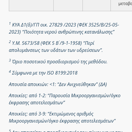
μεταβ
1
ΚΥΑ Δ1(δ)/ΓΠ οικ. 27829 /2023 (ΦΕΚ 3525/Β/25-05-
2023) “Ποιότητα νερού ανθρώπινης κατανάλωσης”
2
Υ.Μ. 5673/58 (ΦΕΚ 5 Β ́/9-1-1958) “Περί
απολυμάνσεως των υδάτων των υδρεύσεων”.
3
Όριο ποσοτικού προσδιορισμού της μεθόδου.
4
Σύμφωνα με την ISO 8199:2018
Απουσία αποικιών: <1: “Δεν Ανιχνεύθηκαν” (ΔΑ)
Αποικίες: από 1-2: “Παρουσία Μικροοργανισμών/όγκο
έκφρασης αποτελεσμάτων”
Αποικίες: από 3-9: “Εκτιμώμενος αριθμός
Μικροοργανισμών/όγκο έκφρασης αποτελεσμάτων”
5