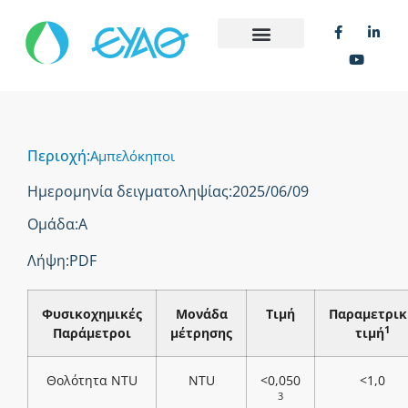
Περιοχή:
Αμπελόκηποι
Ημερομηνία δειγματοληψίας:
2025/06/09
Ομάδα:
Α
Λήψη:
PDF
Φυσικοχημικές
Μονάδα
Τιμή
Παραμετρικ
1
Παράμετροι
μέτρησης
τιμή
Θολότητα NTU
NTU
<0,050
<1,0
3