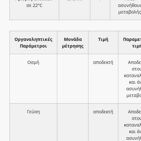
σε 22°C
ασυνήθου
μεταβολή
Οργανοληπτικές
Μονάδα
Τιμή
Παραμε
Παράμετροι
μέτρησης
τιμ
Οσμή
αποδεκτή
Αποδε
στο
κατανα
και ά
ασυνή
μεταβ
Γεύση
αποδεκτή
Αποδε
στο
κατανα
και ά
ασυνή