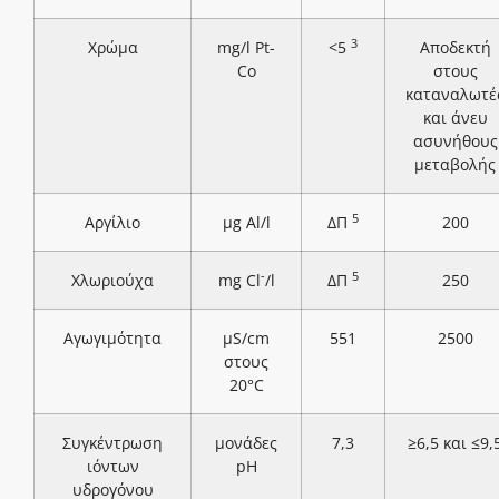
3
Χρώμα
mg/l Pt-
<5
Αποδεκτή
Co
στους
καταναλωτέ
και άνευ
ασυνήθους
μεταβολής
5
Αργίλιο
μg Al/l
ΔΠ
200
-
5
Χλωριούχα
mg Cl
/l
ΔΠ
250
Αγωγιμότητα
μS/cm
551
2500
στους
20°C
Συγκέντρωση
μονάδες
7,3
≥6,5 και ≤9,
ιόντων
pH
υδρογόνου