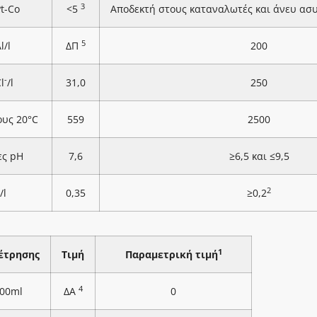
3
Pt-Co
<5
Αποδεκτή στους καταναλωτές και άνευ ασ
5
l/l
ΔΠ
200
-
l
/l
31,0
250
ους 20°C
559
2500
ες pH
7,6
≥6,5 και ≤9,5
2
/l
0,35
≥0,2
1
έτρησης
Τιμή
Παραμετρική τιμή
4
100ml
ΔΑ
0