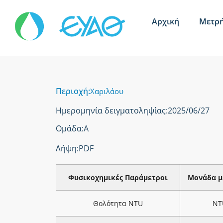
Αρχική
Μετρή
Περιοχή:
Χαριλάου
Ημερομηνία δειγματοληψίας:
2025/06/27
Ομάδα:
Α
Λήψη:
PDF
Φυσικοχημικές Παράμετροι
Μονάδα μ
Θολότητα NTU
NT