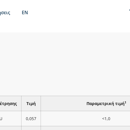
σεις
EN
1
έτρησης
Τιμή
Παραμετρική τιμή
U
0,057
<1,0