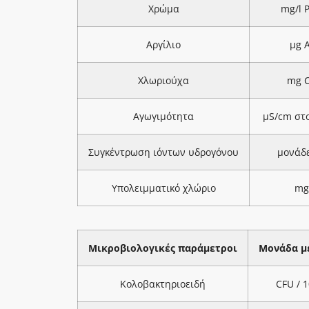
Χρώμα
mg/l 
Αργίλιο
μg A
Χλωριούχα
mg C
Αγωγιμότητα
μS/cm στ
Συγκέντρωση ιόντων υδρογόνου
μονάδ
Υπολειμματικό χλώριο
mg
Μικροβιολογικές παράμετροι
Μονάδα μ
Κολοβακτηριοειδή
CFU / 