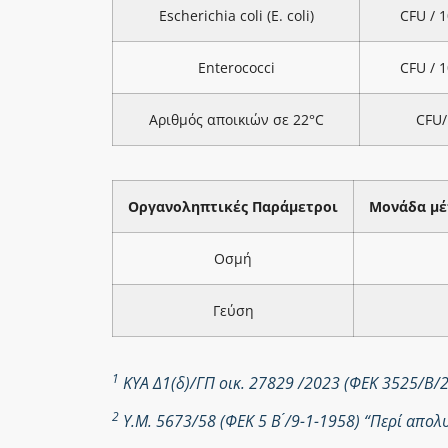
Escherichia coli (E. coli)
CFU / 
Enterococci
CFU / 
Αριθμός αποικιών σε 22°C
CFU/
Οργανοληπτικές Παράμετροι
Μονάδα μέ
Οσμή
Γεύση
1
ΚΥΑ Δ1(δ)/ΓΠ οικ. 27829 /2023 (ΦΕΚ 3525/Β/
2
Υ.Μ. 5673/58 (ΦΕΚ 5 Β ́/9-1-1958) “Περί απ