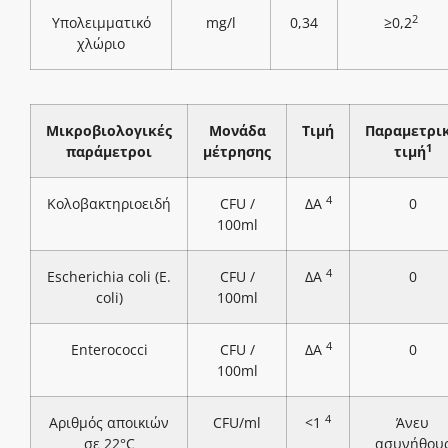
2
Υπολειμματικό
mg/l
0,34
≥0,2
χλώριο
Μικροβιολογικές
Μονάδα
Τιμή
Παραμετρι
1
παράμετροι
μέτρησης
τιμή
4
Κολοβακτηριοειδή
CFU /
ΔΑ
0
100ml
4
Escherichia coli (E.
CFU /
ΔΑ
0
coli)
100ml
4
Enterococci
CFU /
ΔΑ
0
100ml
4
Αριθμός αποικιών
CFU/ml
<1
Άνευ
σε 22°C
ασυνήθου