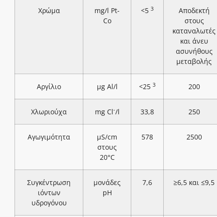
3
Χρώμα
mg/l Pt-
<5
Αποδεκτή
Co
στους
καταναλωτές
και άνευ
ασυνήθους
μεταβολής
3
Αργίλιο
μg Al/l
<25
200
-
Χλωριούχα
mg Cl
/l
33,8
250
Αγωγιμότητα
μS/cm
578
2500
στους
20°C
Συγκέντρωση
μονάδες
7,6
≥6,5 και ≤9,5
ιόντων
pH
υδρογόνου