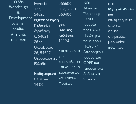
ΕΥΑΘ.
Νέα
Εγνατία
966600
στο
Webdesign
Μουσείο
127,
Φαξ. 2310
MyEyathPortal
&
Ύδρευσης
54635
969400
και
Development
ΕΥΑΘ
Εξυπηρέτηση
επωφεληθείτε
by
small
για
Ιστορία
Πελατών
από τις
studio
.
βλάβες
της ΕΥΑΘ
Αγγελάκη
online
All rights
καλέστε
Ποιότητα
6, 54621
υπηρεσίες
reserved
11124
του νερού
26ης
μας. Δείτε
Πολιτική
Οκτωβρίου
εδώ
πως.
Επικοινωνία
Απορρήτου
26, 54627
για
Ιστοτόπου
Θεσσαλονίκη,
καταναλωτές
GDPR και
Ελλάδα
Επικοινωνία
προσωπικά
Συνεργατών
Καθημερινά
δεδομένα
και Τρίτων
07:30 ―
Sitemap
Φορέων
14:00