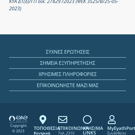
ΚΥΑ Δ1(δ)/ΓΠ οικ. 27829 /2023 (ΦΕΚ 3525/Β/25-05-
2023)
ΣΥΧΝΕΣ ΕΡΩΤΗΣΕΙΣ
ΣΗΜΕΙΑ ΕΞΥΠΗΡΕΤΗΣΗΣ
ΧΡΗΣΙΜΕΣ ΠΛΗΡΟΦΟΡΙΕΣ
ΕΠΙΚΟΙΝΩΝΗΣΤΕ ΜΑΖΙ ΜΑΣ
Copyright
ΤΟΠΟΘΕΣΙΑ
ΕΠΙΚΟΙΝΩΝΙΑ
ΧΡΗΣΙΜΑ
MyEyathPort
© 2023
LINKS
Κεντρικά
Τηλ. 2310
Συνδεθείτε