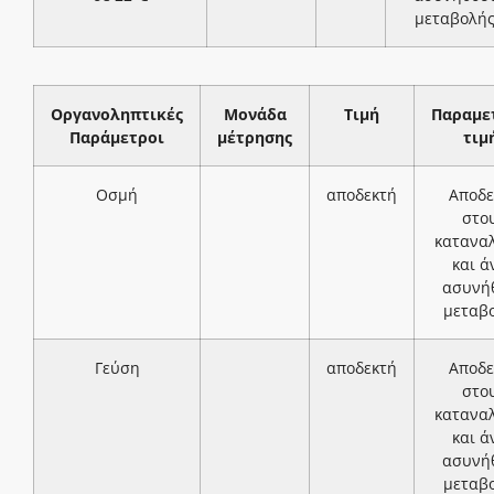
μεταβολή
Οργανοληπτικές
Μονάδα
Τιμή
Παραμε
Παράμετροι
μέτρησης
τιμ
Οσμή
αποδεκτή
Αποδε
στο
κατανα
και ά
ασυνή
μεταβ
Γεύση
αποδεκτή
Αποδε
στο
κατανα
και ά
ασυνή
μεταβ