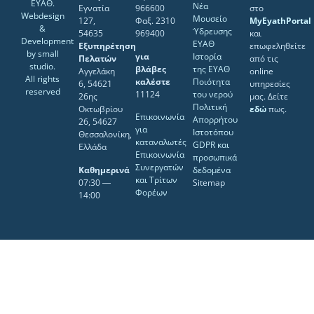
ΕΥΑΘ.
Νέα
Εγνατία
966600
στο
Webdesign
Μουσείο
127,
Φαξ. 2310
MyEyathPortal
&
Ύδρευσης
54635
969400
και
Development
ΕΥΑΘ
Εξυπηρέτηση
επωφεληθείτε
by
small
για
Ιστορία
Πελατών
από τις
studio
.
βλάβες
της ΕΥΑΘ
Αγγελάκη
online
All rights
καλέστε
Ποιότητα
6, 54621
υπηρεσίες
reserved
11124
του νερού
26ης
μας. Δείτε
Πολιτική
Οκτωβρίου
εδώ
πως.
Επικοινωνία
Απορρήτου
26, 54627
για
Ιστοτόπου
Θεσσαλονίκη,
καταναλωτές
GDPR και
Ελλάδα
Επικοινωνία
προσωπικά
Συνεργατών
Καθημερινά
δεδομένα
και Τρίτων
07:30 ―
Sitemap
Φορέων
14:00