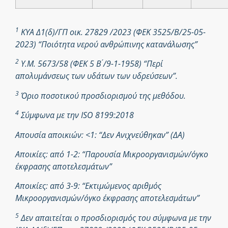
1
ΚΥΑ Δ1(δ)/ΓΠ οικ. 27829 /2023 (ΦΕΚ 3525/Β/25-05-
2023) “Ποιότητα νερού ανθρώπινης κατανάλωσης”
2
Υ.Μ. 5673/58 (ΦΕΚ 5 Β ́/9-1-1958) “Περί
απολυμάνσεως των υδάτων των υδρεύσεων”.
3
Όριο ποσοτικού προσδιορισμού της μεθόδου.
4
Σύμφωνα με την ISO 8199:2018
Απουσία αποικιών: <1: “Δεν Ανιχνεύθηκαν” (ΔΑ)
Αποικίες: από 1-2: “Παρουσία Μικροοργανισμών/όγκο
έκφρασης αποτελεσμάτων”
Αποικίες: από 3-9: “Εκτιμώμενος αριθμός
Μικροοργανισμών/όγκο έκφρασης αποτελεσμάτων”
5
Δεν απαιτείται ο προσδιορισμός του σύμφωνα με την