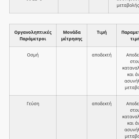
μεταβολή
Οργανοληπτικές
Μονάδα
Τιμή
Παραμε
Παράμετροι
μέτρησης
τιμ
Οσμή
αποδεκτή
Αποδε
στο
κατανα
και ά
ασυνή
μεταβ
Γεύση
αποδεκτή
Αποδε
στο
κατανα
και ά
ασυνή
μεταβ