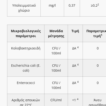
2
Υπολειμματικό
mg/l
0,37
≥0,2
χλώριο
Μικροβιολογικές
Μονάδα
Τιμή
Παραμετρι
1
παράμετροι
μέτρησης
τιμή
4
Κολοβακτηριοειδή
CFU /
ΔΑ
0
100ml
4
Escherichia coli (E.
CFU /
ΔΑ
0
coli)
100ml
4
Enterococci
CFU /
ΔΑ
0
100ml
4
Αριθμός αποικιών
CFU/ml
<1
Άνευ
σε 22°C
ασυνήθου