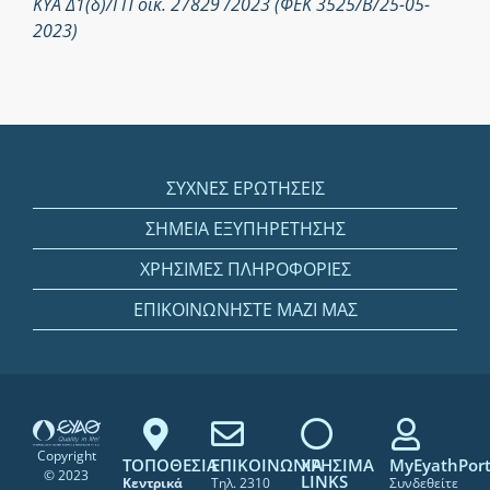
ΚΥΑ Δ1(δ)/ΓΠ οικ. 27829 /2023 (ΦΕΚ 3525/Β/25-05-
2023)
ΣΥΧΝΕΣ ΕΡΩΤΗΣΕΙΣ
ΣΗΜΕΙΑ ΕΞΥΠΗΡΕΤΗΣΗΣ
ΧΡΗΣΙΜΕΣ ΠΛΗΡΟΦΟΡΙΕΣ
ΕΠΙΚΟΙΝΩΝΗΣΤΕ ΜΑΖΙ ΜΑΣ
Copyright
ΤΟΠΟΘΕΣΙΑ
ΕΠΙΚΟΙΝΩΝΙΑ
ΧΡΗΣΙΜΑ
MyEyathPort
© 2023
LINKS
Κεντρικά
Τηλ. 2310
Συνδεθείτε