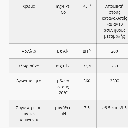
3
Χρώμα
mg/l Pt-
<5
Αποδεκτή
Co
στους
καταναλωτές
και άνευ
ασυνήθους
μεταβολής
5
Αργίλιο
μg Al/l
ΔΠ
200
-
Χλωριούχα
mg Cl
/l
33,4
250
Αγωγιμότητα
μS/cm
560
2500
στους
20°C
Συγκέντρωση
μονάδες
7,5
≥6,5 και ≤9,5
ιόντων
pH
υδρογόνου