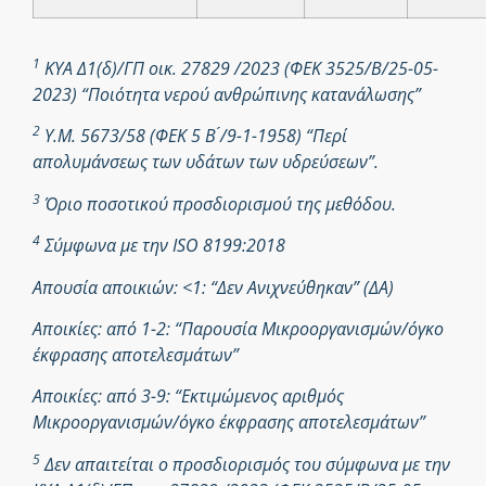
1
ΚΥΑ Δ1(δ)/ΓΠ οικ. 27829 /2023 (ΦΕΚ 3525/Β/25-05-
2023) “Ποιότητα νερού ανθρώπινης κατανάλωσης”
2
Υ.Μ. 5673/58 (ΦΕΚ 5 Β ́/9-1-1958) “Περί
απολυμάνσεως των υδάτων των υδρεύσεων”.
3
Όριο ποσοτικού προσδιορισμού της μεθόδου.
4
Σύμφωνα με την ISO 8199:2018
Απουσία αποικιών: <1: “Δεν Ανιχνεύθηκαν” (ΔΑ)
Αποικίες: από 1-2: “Παρουσία Μικροοργανισμών/όγκο
έκφρασης αποτελεσμάτων”
Αποικίες: από 3-9: “Εκτιμώμενος αριθμός
Μικροοργανισμών/όγκο έκφρασης αποτελεσμάτων”
5
Δεν απαιτείται ο προσδιορισμός του σύμφωνα με την