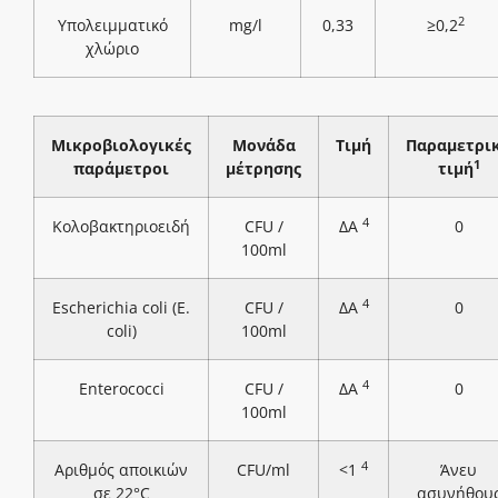
2
Υπολειμματικό
mg/l
0,33
≥0,2
χλώριο
Μικροβιολογικές
Μονάδα
Τιμή
Παραμετρι
1
παράμετροι
μέτρησης
τιμή
4
Κολοβακτηριοειδή
CFU /
ΔΑ
0
100ml
4
Escherichia coli (E.
CFU /
ΔΑ
0
coli)
100ml
4
Enterococci
CFU /
ΔΑ
0
100ml
4
Αριθμός αποικιών
CFU/ml
<1
Άνευ
σε 22°C
ασυνήθου