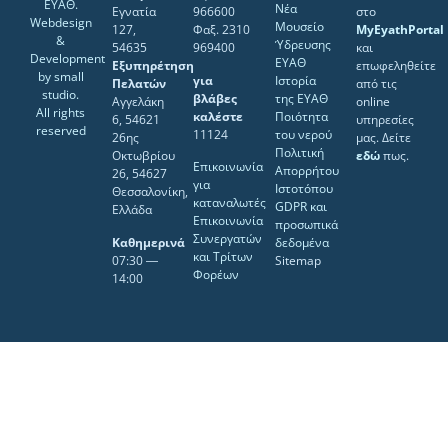
ΕΥΑΘ.
Νέα
Εγνατία
966600
στο
Webdesign
Μουσείο
127,
Φαξ. 2310
MyEyathPortal
&
Ύδρευσης
54635
969400
και
Development
ΕΥΑΘ
Εξυπηρέτηση
επωφεληθείτε
by
small
για
Ιστορία
Πελατών
από τις
studio
.
βλάβες
της ΕΥΑΘ
Αγγελάκη
online
All rights
καλέστε
Ποιότητα
6, 54621
υπηρεσίες
reserved
11124
του νερού
26ης
μας. Δείτε
Πολιτική
Οκτωβρίου
εδώ
πως.
Επικοινωνία
Απορρήτου
26, 54627
για
Ιστοτόπου
Θεσσαλονίκη,
καταναλωτές
GDPR και
Ελλάδα
Επικοινωνία
προσωπικά
Συνεργατών
Καθημερινά
δεδομένα
και Τρίτων
07:30 ―
Sitemap
Φορέων
14:00