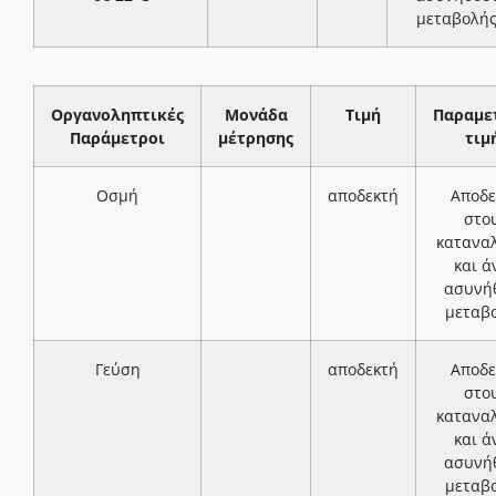
μεταβολή
Οργανοληπτικές
Μονάδα
Τιμή
Παραμε
Παράμετροι
μέτρησης
τιμ
Οσμή
αποδεκτή
Αποδε
στο
κατανα
και ά
ασυνή
μεταβ
Γεύση
αποδεκτή
Αποδε
στο
κατανα
και ά
ασυνή
μεταβ