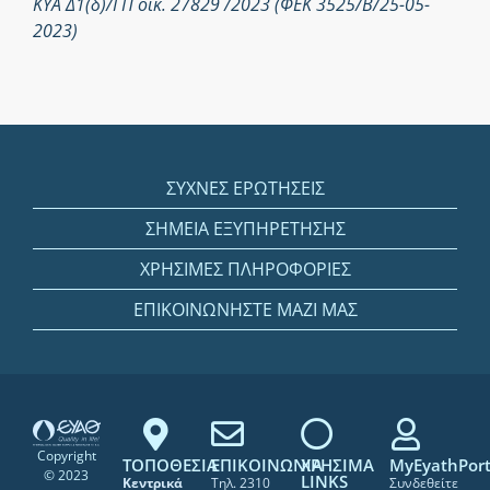
ΚΥΑ Δ1(δ)/ΓΠ οικ. 27829 /2023 (ΦΕΚ 3525/Β/25-05-
2023)
ΣΥΧΝΕΣ ΕΡΩΤΗΣΕΙΣ
ΣΗΜΕΙΑ ΕΞΥΠΗΡΕΤΗΣΗΣ
ΧΡΗΣΙΜΕΣ ΠΛΗΡΟΦΟΡΙΕΣ
ΕΠΙΚΟΙΝΩΝΗΣΤΕ ΜΑΖΙ ΜΑΣ
Copyright
ΤΟΠΟΘΕΣΙΑ
ΕΠΙΚΟΙΝΩΝΙΑ
ΧΡΗΣΙΜΑ
MyEyathPort
© 2023
LINKS
Κεντρικά
Τηλ. 2310
Συνδεθείτε