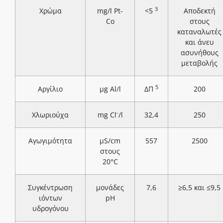
3
Χρώμα
mg/l Pt-
<5
Αποδεκτή
Co
στους
καταναλωτές
και άνευ
ασυνήθους
μεταβολής
5
Αργίλιο
μg Al/l
ΔΠ
200
-
Χλωριούχα
mg Cl
/l
32,4
250
Αγωγιμότητα
μS/cm
557
2500
στους
20°C
Συγκέντρωση
μονάδες
7,6
≥6,5 και ≤9,5
ιόντων
pH
υδρογόνου