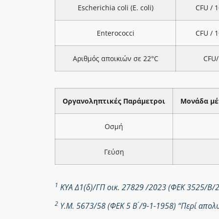
Escherichia coli (E. coli)
CFU / 
Enterococci
CFU / 
Αριθμός αποικιών σε 22°C
CFU/
Οργανοληπτικές Παράμετροι
Μονάδα μέ
Οσμή
Γεύση
1
ΚΥΑ Δ1(δ)/ΓΠ οικ. 27829 /2023 (ΦΕΚ 3525/Β/
2
Υ.Μ. 5673/58 (ΦΕΚ 5 Β ́/9-1-1958) “Περί απ