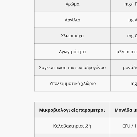
Χρώμα
mg/l 
Αργίλιο
μg A
Χλωριούχα
mg C
Αγωγιμότητα
μS/cm στ
Συγκέντρωση ιόντων υδρογόνου
μονάδ
Υπολειμματικό χλώριο
mg
Μικροβιολογικές παράμετροι
Μονάδα μ
Κολοβακτηριοειδή
CFU / 