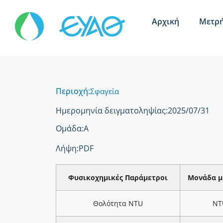
Αρχική
Μετρή
Περιοχή:
Σφαγεία
Ημερομηνία δειγματοληψίας:
2025/07/31
Ομάδα:
Α
Λήψη:
PDF
Φυσικοχημικές Παράμετροι
Μονάδα μ
Θολότητα NTU
NT