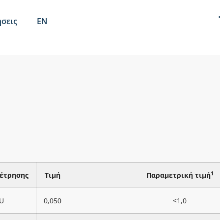
σεις
EN
1
έτρησης
Τιμή
Παραμετρική τιμή
U
0,050
<1,0