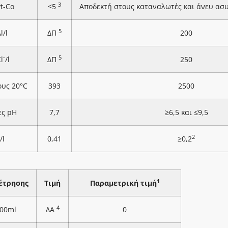
3
Pt-Co
<5
Αποδεκτή στους καταναλωτές και άνευ ασ
5
l/l
ΔΠ
200
-
5
l
/l
ΔΠ
250
ους 20°C
393
2500
ες pH
7,7
≥6,5 και ≤9,5
2
/l
0,41
≥0,2
1
έτρησης
Τιμή
Παραμετρική τιμή
4
100ml
ΔΑ
0