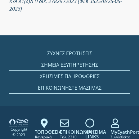
ΚΥΑ Δ1(δ)/ΓΠ οικ. 27829 /2023 (ΦΕΚ 3525/Β/25-05-
2023)
ΣΥΧΝΕΣ ΕΡΩΤΗΣΕΙΣ
ΣΗΜΕΙΑ ΕΞΥΠΗΡΕΤΗΣΗΣ
ΧΡΗΣΙΜΕΣ ΠΛΗΡΟΦΟΡΙΕΣ
ΕΠΙΚΟΙΝΩΝΗΣΤΕ ΜΑΖΙ ΜΑΣ
Copyright
ΤΟΠΟΘΕΣΙΑ
ΕΠΙΚΟΙΝΩΝΙΑ
ΧΡΗΣΙΜΑ
MyEyathPort
© 2023
LINKS
Κεντρικά
Τηλ. 2310
Συνδεθείτε