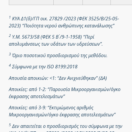
1
ΚΥΑ Δ1(δ)/ΓΠ οικ. 27829 /2023 (ΦΕΚ 3525/Β/25-05-
2023) “Ποιότητα νερού ανθρώπινης κατανάλωσης”
2
Υ.Μ. 5673/58 (ΦΕΚ 5 Β ́/9-1-1958) “Περί
απολυμάνσεως των υδάτων των υδρεύσεων”.
3
Όριο ποσοτικού προσδιορισμού της μεθόδου.
4
Σύμφωνα με την ISO 8199:2018
Απουσία αποικιών: <1: “Δεν Ανιχνεύθηκαν” (ΔΑ)
Αποικίες: από 1-2: “Παρουσία Μικροοργανισμών/όγκο
έκφρασης αποτελεσμάτων”
Αποικίες: από 3-9: “Εκτιμώμενος αριθμός
Μικροοργανισμών/όγκο έκφρασης αποτελεσμάτων”
5
Δεν απαιτείται ο προσδιορισμός του σύμφωνα με την