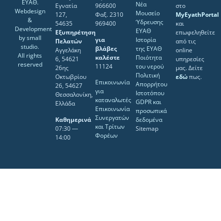
ΕΥΑΘ.
Νέα
Εγνατία
966600
στο
Webdesign
Μουσείο
127,
Φαξ. 2310
MyEyathPortal
&
Ύδρευσης
54635
969400
και
Development
ΕΥΑΘ
Εξυπηρέτηση
επωφεληθείτε
by
small
για
Ιστορία
Πελατών
από τις
studio
.
βλάβες
της ΕΥΑΘ
Αγγελάκη
online
All rights
καλέστε
Ποιότητα
6, 54621
υπηρεσίες
reserved
11124
του νερού
26ης
μας. Δείτε
Πολιτική
Οκτωβρίου
εδώ
πως.
Επικοινωνία
Απορρήτου
26, 54627
για
Ιστοτόπου
Θεσσαλονίκη,
καταναλωτές
GDPR και
Ελλάδα
Επικοινωνία
προσωπικά
Συνεργατών
Καθημερινά
δεδομένα
και Τρίτων
07:30 ―
Sitemap
Φορέων
14:00