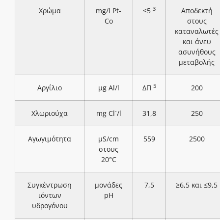
3
Χρώμα
mg/l Pt-
<5
Αποδεκτή
Co
στους
καταναλωτές
και άνευ
ασυνήθους
μεταβολής
5
Αργίλιο
μg Al/l
ΔΠ
200
-
Χλωριούχα
mg Cl
/l
31,8
250
Αγωγιμότητα
μS/cm
559
2500
στους
20°C
Συγκέντρωση
μονάδες
7,5
≥6,5 και ≤9,5
ιόντων
pH
υδρογόνου