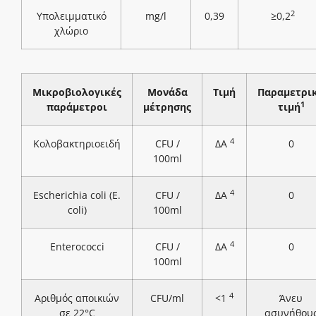
2
Υπολειμματικό
mg/l
0,39
≥0,2
χλώριο
Μικροβιολογικές
Μονάδα
Τιμή
Παραμετρι
1
παράμετροι
μέτρησης
τιμή
4
Κολοβακτηριοειδή
CFU /
ΔΑ
0
100ml
4
Escherichia coli (E.
CFU /
ΔΑ
0
coli)
100ml
4
Enterococci
CFU /
ΔΑ
0
100ml
4
Αριθμός αποικιών
CFU/ml
<1
Άνευ
σε 22°C
ασυνήθου