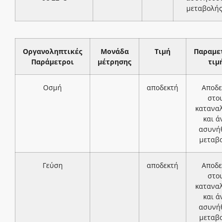
μεταβολή
Οργανοληπτικές
Μονάδα
Τιμή
Παραμε
Παράμετροι
μέτρησης
τιμ
Οσμή
αποδεκτή
Αποδε
στο
κατανα
και ά
ασυνή
μεταβ
Γεύση
αποδεκτή
Αποδε
στο
κατανα
και ά
ασυνή
μεταβ