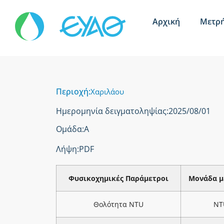
Αρχική
Μετρή
Περιοχή:
Χαριλάου
Ημερομηνία δειγματοληψίας:
2025/08/01
Ομάδα:
Α
Λήψη:
PDF
Φυσικοχημικές Παράμετροι
Μονάδα μ
Θολότητα NTU
NT