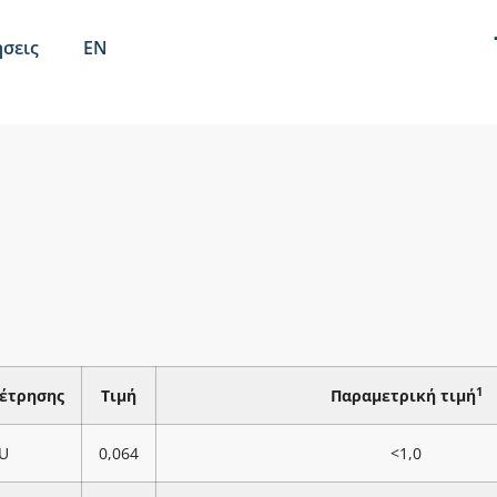
σεις
EN
1
έτρησης
Τιμή
Παραμετρική τιμή
U
0,064
<1,0