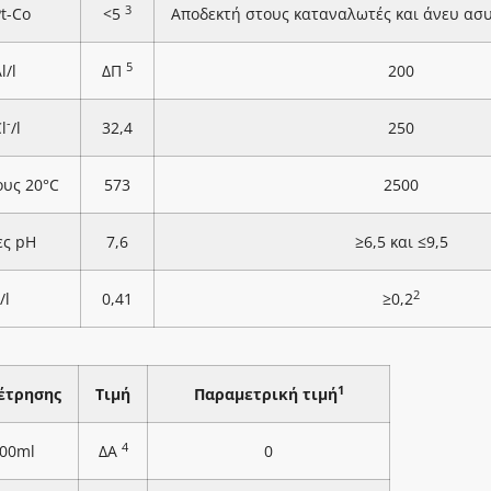
3
Pt-Co
<5
Αποδεκτή στους καταναλωτές και άνευ ασ
5
l/l
ΔΠ
200
-
l
/l
32,4
250
ους 20°C
573
2500
ες pH
7,6
≥6,5 και ≤9,5
2
/l
0,41
≥0,2
1
έτρησης
Τιμή
Παραμετρική τιμή
4
100ml
ΔΑ
0