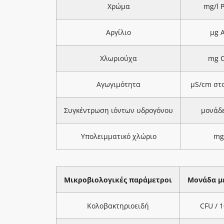
Χρώμα
mg/l 
Αργίλιο
μg A
Χλωριούχα
mg C
Αγωγιμότητα
μS/cm στ
Συγκέντρωση ιόντων υδρογόνου
μονάδ
Υπολειμματικό χλώριο
mg
Μικροβιολογικές παράμετροι
Μονάδα μ
Κολοβακτηριοειδή
CFU / 