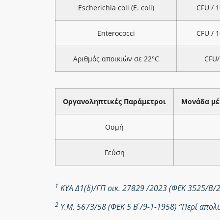
Escherichia coli (E. coli)
CFU / 
Enterococci
CFU / 
Αριθμός αποικιών σε 22°C
CFU/
Οργανοληπτικές Παράμετροι
Μονάδα μέ
Οσμή
Γεύση
1
ΚΥΑ Δ1(δ)/ΓΠ οικ. 27829 /2023 (ΦΕΚ 3525/Β/
2
Υ.Μ. 5673/58 (ΦΕΚ 5 Β ́/9-1-1958) “Περί απ