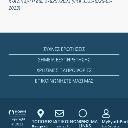
ΚΥΑ Δ1(δ)/ΓΠ οικ. 27829 /2023 (ΦΕΚ 3525/Β/25-05-
2023)
ΣΥΧΝΕΣ ΕΡΩΤΗΣΕΙΣ
ΣΗΜΕΙΑ ΕΞΥΠΗΡΕΤΗΣΗΣ
ΧΡΗΣΙΜΕΣ ΠΛΗΡΟΦΟΡΙΕΣ
ΕΠΙΚΟΙΝΩΝΗΣΤΕ ΜΑΖΙ ΜΑΣ
Copyright
ΤΟΠΟΘΕΣΙΑ
ΕΠΙΚΟΙΝΩΝΙΑ
ΧΡΗΣΙΜΑ
MyEyathPort
© 2023
LINKS
Κεντρικά
Τηλ. 2310
Συνδεθείτε