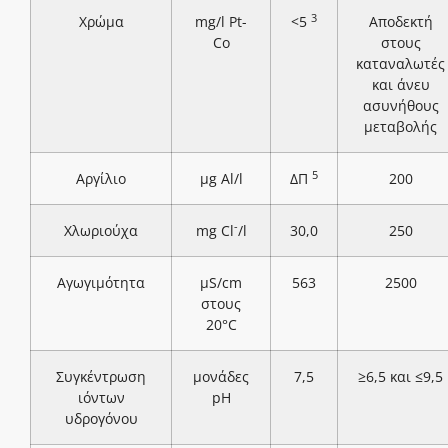
3
Χρώμα
mg/l Pt-
<5
Αποδεκτή
Co
στους
καταναλωτές
και άνευ
ασυνήθους
μεταβολής
5
Αργίλιο
μg Al/l
ΔΠ
200
-
Χλωριούχα
mg Cl
/l
30,0
250
Αγωγιμότητα
μS/cm
563
2500
στους
20°C
Συγκέντρωση
μονάδες
7,5
≥6,5 και ≤9,5
ιόντων
pH
υδρογόνου