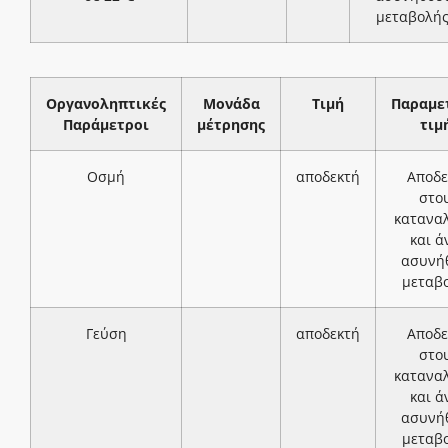
μεταβολή
Οργανοληπτικές
Μονάδα
Τιμή
Παραμε
Παράμετροι
μέτρησης
τιμ
Οσμή
αποδεκτή
Αποδε
στο
κατανα
και ά
ασυνή
μεταβ
Γεύση
αποδεκτή
Αποδε
στο
κατανα
και ά
ασυνή
μεταβ