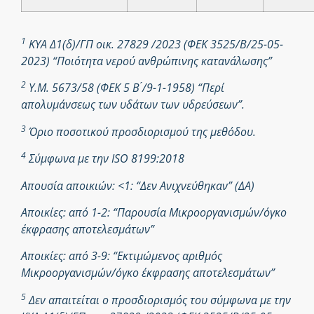
1
ΚΥΑ Δ1(δ)/ΓΠ οικ. 27829 /2023 (ΦΕΚ 3525/Β/25-05-
2023) “Ποιότητα νερού ανθρώπινης κατανάλωσης”
2
Υ.Μ. 5673/58 (ΦΕΚ 5 Β ́/9-1-1958) “Περί
απολυμάνσεως των υδάτων των υδρεύσεων”.
3
Όριο ποσοτικού προσδιορισμού της μεθόδου.
4
Σύμφωνα με την ISO 8199:2018
Απουσία αποικιών: <1: “Δεν Ανιχνεύθηκαν” (ΔΑ)
Αποικίες: από 1-2: “Παρουσία Μικροοργανισμών/όγκο
έκφρασης αποτελεσμάτων”
Αποικίες: από 3-9: “Εκτιμώμενος αριθμός
Μικροοργανισμών/όγκο έκφρασης αποτελεσμάτων”
5
Δεν απαιτείται ο προσδιορισμός του σύμφωνα με την