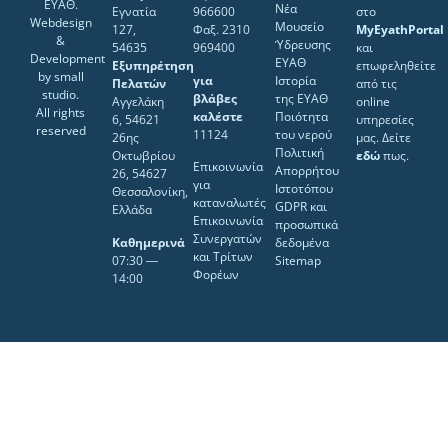
ΕΥΑΘ.
Νέα
Εγνατία
966600
στο
Webdesign
Μουσείο
127,
Φαξ. 2310
MyEyathPortal
&
Ύδρευσης
54635
969400
και
Development
ΕΥΑΘ
Εξυπηρέτηση
επωφεληθείτε
by
small
για
Ιστορία
Πελατών
από τις
studio
.
βλάβες
της ΕΥΑΘ
Αγγελάκη
online
All rights
καλέστε
Ποιότητα
6, 54621
υπηρεσίες
reserved
11124
του νερού
26ης
μας. Δείτε
Πολιτική
Οκτωβρίου
εδώ
πως.
Επικοινωνία
Απορρήτου
26, 54627
για
Ιστοτόπου
Θεσσαλονίκη,
καταναλωτές
GDPR και
Ελλάδα
Επικοινωνία
προσωπικά
Συνεργατών
Καθημερινά
δεδομένα
και Τρίτων
07:30 ―
Sitemap
Φορέων
14:00