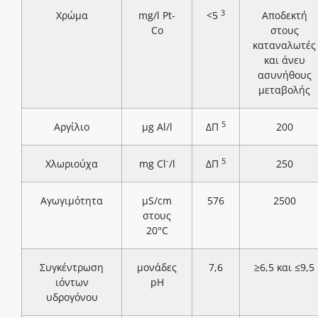
3
Χρώμα
mg/l Pt-
<5
Αποδεκτή
Co
στους
καταναλωτές
και άνευ
ασυνήθους
μεταβολής
5
Αργίλιο
μg Al/l
ΔΠ
200
-
5
Χλωριούχα
mg Cl
/l
ΔΠ
250
Αγωγιμότητα
μS/cm
576
2500
στους
20°C
Συγκέντρωση
μονάδες
7,6
≥6,5 και ≤9,5
ιόντων
pH
υδρογόνου