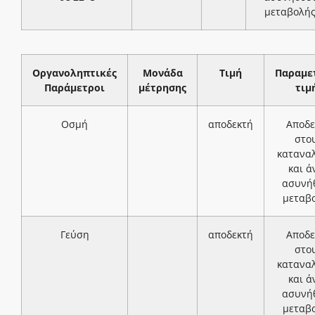
μεταβολή
Οργανοληπτικές
Μονάδα
Τιμή
Παραμε
Παράμετροι
μέτρησης
τιμ
Οσμή
αποδεκτή
Αποδε
στο
κατανα
και ά
ασυνή
μεταβ
Γεύση
αποδεκτή
Αποδε
στο
κατανα
και ά
ασυνή
μεταβ