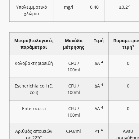
2
Υπολειμματικό
mg/l
0,40
≥0,2
χλώριο
Μικροβιολογικές
Μονάδα
Τιμή
Παραμετρι
1
παράμετροι
μέτρησης
τιμή
4
Κολοβακτηριοειδή
CFU /
ΔΑ
0
100ml
4
Escherichia coli (E.
CFU /
ΔΑ
0
coli)
100ml
4
Enterococci
CFU /
ΔΑ
0
100ml
4
Αριθμός αποικιών
CFU/ml
<1
Άνευ
σε 22°C
ασυνήθου