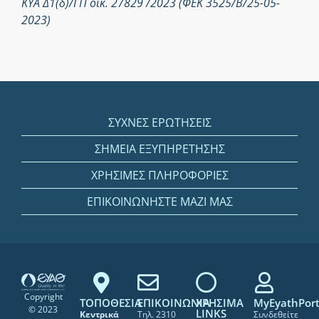
ΚΥΑ Δ1(δ)/ΓΠ οικ. 27829 /2023 (ΦΕΚ 3525/Β/25-05-
2023)
ΣΥΧΝΕΣ ΕΡΩΤΗΣΕΙΣ
ΣΗΜΕΙΑ ΕΞΥΠΗΡΕΤΗΣΗΣ
ΧΡΗΣΙΜΕΣ ΠΛΗΡΟΦΟΡΙΕΣ
ΕΠΙΚΟΙΝΩΝΗΣΤΕ ΜΑΖΙ ΜΑΣ
Copyright
ΤΟΠΟΘΕΣΙΑ
ΕΠΙΚΟΙΝΩΝΙΑ
ΧΡΗΣΙΜΑ
MyEyathPort
© 2023
LINKS
Κεντρικά
Τηλ. 2310
Συνδεθείτε