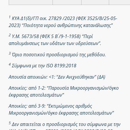
1
ΚΥΑ Δ1(δ)/ΓΠ οικ. 27829 /2023 (ΦΕΚ 3525/Β/25-05-
2023) “Ποιότητα νερού ανθρώπινης κατανάλωσης”
2
Υ.Μ. 5673/58 (ΦΕΚ 5 Β ́/9-1-1958) “Περί
απολυμάνσεως των υδάτων των υδρεύσεων”.
3
Όριο ποσοτικού προσδιορισμού της μεθόδου.
4
Σύμφωνα με την ISO 8199:2018
Απουσία αποικιών: <1: “Δεν Ανιχνεύθηκαν” (ΔΑ)
Αποικίες: από 1-2: “Παρουσία Μικροοργανισμών/όγκο
έκφρασης αποτελεσμάτων”
Αποικίες: από 3-9: “Εκτιμώμενος αριθμός
Μικροοργανισμών/όγκο έκφρασης αποτελεσμάτων”
5
Δεν απαιτείται ο προσδιορισμός του σύμφωνα με την