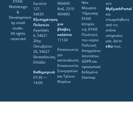
ΕΥΑΘ.
Νέα
Εγνατία
966600
στο
Webdesign
Μουσείο
127,
Φαξ. 2310
MyEyathPortal
&
Ύδρευσης
54635
969400
και
Development
ΕΥΑΘ
Εξυπηρέτηση
επωφεληθείτε
by
small
για
Ιστορία
Πελατών
από τις
studio
.
βλάβες
της ΕΥΑΘ
Αγγελάκη
online
All rights
καλέστε
Ποιότητα
6, 54621
υπηρεσίες
reserved
11124
του νερού
26ης
μας. Δείτε
Πολιτική
Οκτωβρίου
εδώ
πως.
Επικοινωνία
Απορρήτου
26, 54627
για
Ιστοτόπου
Θεσσαλονίκη,
καταναλωτές
GDPR και
Ελλάδα
Επικοινωνία
προσωπικά
Συνεργατών
Καθημερινά
δεδομένα
και Τρίτων
07:30 ―
Sitemap
Φορέων
14:00