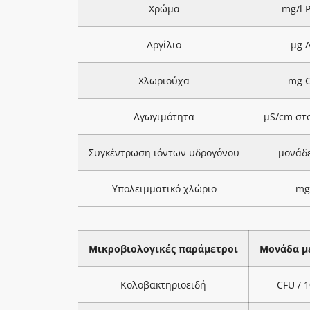
Χρώμα
mg/l 
Αργίλιο
μg A
Χλωριούχα
mg C
Αγωγιμότητα
μS/cm στ
Συγκέντρωση ιόντων υδρογόνου
μονάδ
Υπολειμματικό χλώριο
mg
Μικροβιολογικές παράμετροι
Μονάδα μ
Κολοβακτηριοειδή
CFU / 