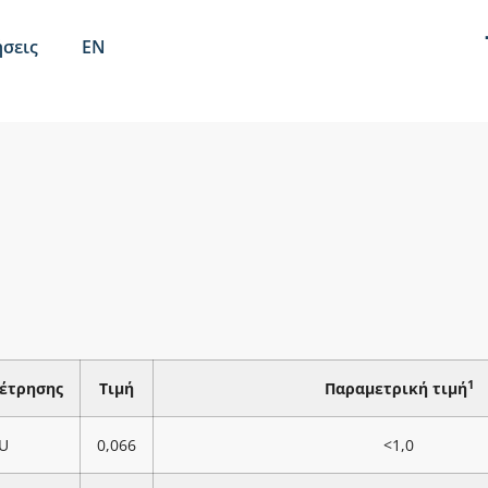
σεις
EN
1
έτρησης
Τιμή
Παραμετρική τιμή
U
0,066
<1,0