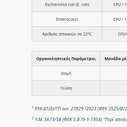
Escherichia coli (E. coli)
CFU / 
Enterococci
CFU / 
Αριθμός αποικιών σε 22°C
CFU/
Οργανοληπτικές Παράμετροι
Μονάδα μέ
Οσμή
Γεύση
1
ΚΥΑ Δ1(δ)/ΓΠ οικ. 27829 /2023 (ΦΕΚ 3525/Β/
2
Υ.Μ. 5673/58 (ΦΕΚ 5 Β ́/9-1-1958) “Περί απ