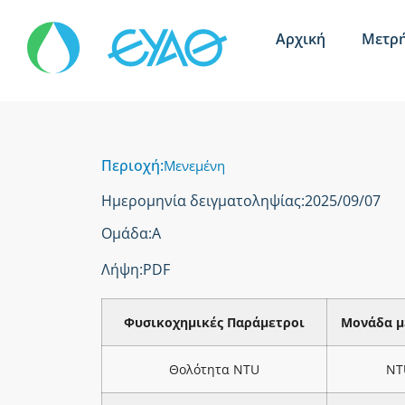
Αρχική
Μετρή
Περιοχή:
Μενεμένη
Ημερομηνία δειγματοληψίας:
2025/09/07
Ομάδα:
Α
Λήψη:
PDF
Φυσικοχημικές Παράμετροι
Μονάδα μ
Θολότητα NTU
NT