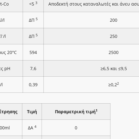
3
Pt-Co
<5
Αποδεκτή στους καταναλωτές και άνευ ασ
5
l/l
ΔΠ
200
-
5
l
/l
ΔΠ
250
ους 20°C
594
2500
ες pH
7,6
≥6,5 και ≤9,5
2
/l
0,39
≥0,2
1
έτρησης
Τιμή
Παραμετρική τιμή
4
100ml
ΔΑ
0