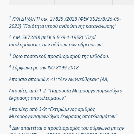
1
ΚΥΑ Δ1(δ)/ΓΠ οικ. 27829 /2023 (ΦΕΚ 3525/Β/25-05-
2023) “Ποιότητα νερού ανθρώπινης κατανάλωσης”
2
Υ.Μ. 5673/58 (ΦΕΚ 5 Β ́/9-1-1958) “Περί
απολυμάνσεως των υδάτων των υδρεύσεων”.
3
Όριο ποσοτικού προσδιορισμού της μεθόδου.
4
Σύμφωνα με την ISO 8199:2018
Απουσία αποικιών: <1: “Δεν Ανιχνεύθηκαν” (ΔΑ)
Αποικίες: από 1-2: “Παρουσία Μικροοργανισμών/όγκο
έκφρασης αποτελεσμάτων”
Αποικίες: από 3-9: “Εκτιμώμενος αριθμός
Μικροοργανισμών/όγκο έκφρασης αποτελεσμάτων”
5
Δεν απαιτείται ο προσδιορισμός του σύμφωνα με την