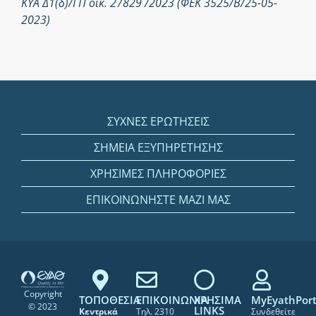
ΚΥΑ Δ1(δ)/ΓΠ οικ. 27829 /2023 (ΦΕΚ 3525/Β/25-05-
2023)
ΣΥΧΝΕΣ ΕΡΩΤΗΣΕΙΣ
ΣΗΜΕΙΑ ΕΞΥΠΗΡΕΤΗΣΗΣ
ΧΡΗΣΙΜΕΣ ΠΛΗΡΟΦΟΡΙΕΣ
ΕΠΙΚΟΙΝΩΝΗΣΤΕ ΜΑΖΙ ΜΑΣ
Copyright
ΤΟΠΟΘΕΣΙΑ
ΕΠΙΚΟΙΝΩΝΙΑ
ΧΡΗΣΙΜΑ
MyEyathPort
© 2023
LINKS
Κεντρικά
Τηλ. 2310
Συνδεθείτε