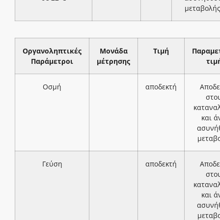
μεταβολή
Οργανοληπτικές
Μονάδα
Τιμή
Παραμε
Παράμετροι
μέτρησης
τιμ
Οσμή
αποδεκτή
Αποδε
στο
κατανα
και ά
ασυνή
μεταβ
Γεύση
αποδεκτή
Αποδε
στο
κατανα
και ά
ασυνή
μεταβ