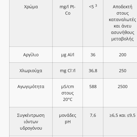
3
Χρώμα
mg/l Pt-
<5
Αποδεκτή
Co
στους
καταναλωτές
και άνευ
ασυνήθους
μεταβολής
Αργίλιο
μg Al/l
36
200
-
Χλωριούχα
mg Cl
/l
36,8
250
Αγωγιμότητα
μS/cm
588
2500
στους
20°C
Συγκέντρωση
μονάδες
7,6
≥6,5 και ≤9,5
ιόντων
pH
υδρογόνου