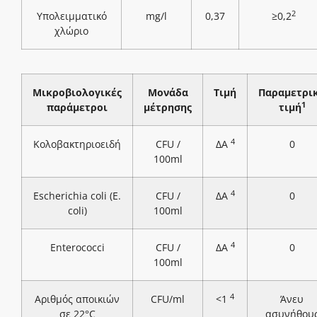
2
Υπολειμματικό
mg/l
0,37
≥0,2
χλώριο
Μικροβιολογικές
Μονάδα
Τιμή
Παραμετρι
1
παράμετροι
μέτρησης
τιμή
4
Κολοβακτηριοειδή
CFU /
ΔΑ
0
100ml
4
Escherichia coli (E.
CFU /
ΔΑ
0
coli)
100ml
4
Enterococci
CFU /
ΔΑ
0
100ml
4
Αριθμός αποικιών
CFU/ml
<1
Άνευ
σε 22°C
ασυνήθου