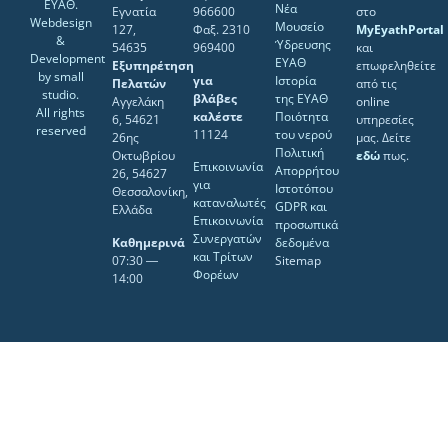
ΕΥΑΘ.
Νέα
Εγνατία
966600
στο
Webdesign
Μουσείο
127,
Φαξ. 2310
MyEyathPortal
&
Ύδρευσης
54635
969400
και
Development
ΕΥΑΘ
Εξυπηρέτηση
επωφεληθείτε
by
small
για
Ιστορία
Πελατών
από τις
studio
.
βλάβες
της ΕΥΑΘ
Αγγελάκη
online
All rights
καλέστε
Ποιότητα
6, 54621
υπηρεσίες
reserved
11124
του νερού
26ης
μας. Δείτε
Πολιτική
Οκτωβρίου
εδώ
πως.
Επικοινωνία
Απορρήτου
26, 54627
για
Ιστοτόπου
Θεσσαλονίκη,
καταναλωτές
GDPR και
Ελλάδα
Επικοινωνία
προσωπικά
Συνεργατών
Καθημερινά
δεδομένα
και Τρίτων
07:30 ―
Sitemap
Φορέων
14:00