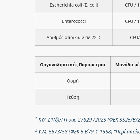
Escherichia coli (E. coli)
CFU / 
Enterococci
CFU / 
Αριθμός αποικιών σε 22°C
CFU/
Οργανοληπτικές Παράμετροι
Μονάδα μέ
Οσμή
Γεύση
1
ΚΥΑ Δ1(δ)/ΓΠ οικ. 27829 /2023 (ΦΕΚ 3525/Β/
2
Υ.Μ. 5673/58 (ΦΕΚ 5 Β ́/9-1-1958) “Περί απ