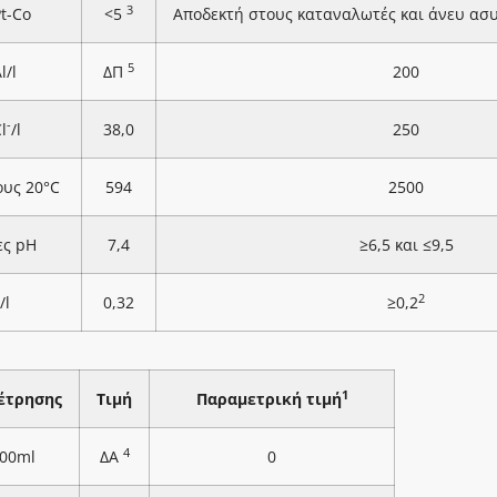
3
Pt-Co
<5
Αποδεκτή στους καταναλωτές και άνευ ασ
5
l/l
ΔΠ
200
-
l
/l
38,0
250
ους 20°C
594
2500
ες pH
7,4
≥6,5 και ≤9,5
2
/l
0,32
≥0,2
1
έτρησης
Τιμή
Παραμετρική τιμή
4
100ml
ΔΑ
0