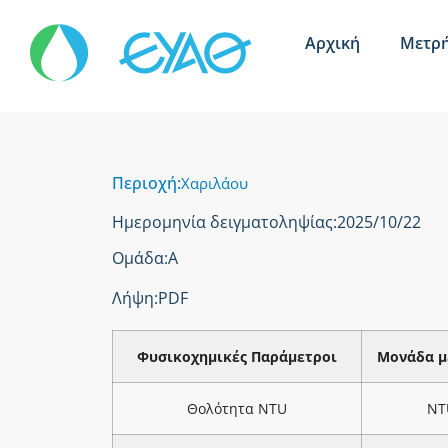
Αρχική
Μετρή
Περιοχή:
Χαριλάου
Ημερομηνία δειγματοληψίας:
2025/10/22
Ομάδα:
Α
Λήψη:
PDF
Φυσικοχημικές Παράμετροι
Μονάδα μ
Θολότητα NTU
NT