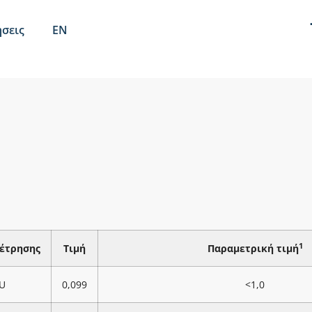
σεις
EN
1
έτρησης
Τιμή
Παραμετρική τιμή
U
0,099
<1,0