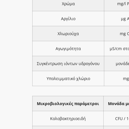
Χρώμα
mg/l 
Αργίλιο
μg A
Χλωριούχα
mg C
Αγωγιμότητα
μS/cm στ
Συγκέντρωση ιόντων υδρογόνου
μονάδ
Υπολειμματικό χλώριο
mg
Μικροβιολογικές παράμετροι
Μονάδα μ
Κολοβακτηριοειδή
CFU / 